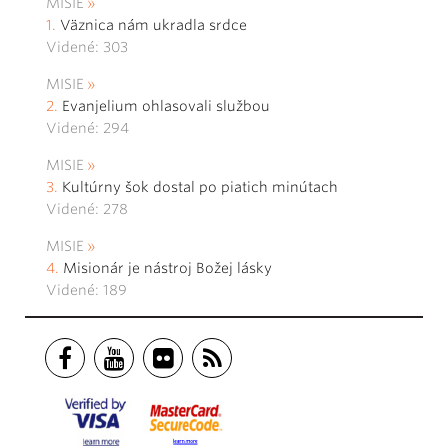
MISIE
Väznica nám ukradla srdce
Videné: 303
MISIE
Evanjelium ohlasovali službou
Videné: 294
MISIE
Kultúrny šok dostal po piatich minútach
Videné: 278
MISIE
Misionár je nástroj Božej lásky
Videné: 189