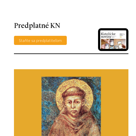
Predplatné KN
Staňte sa predplatiteľom