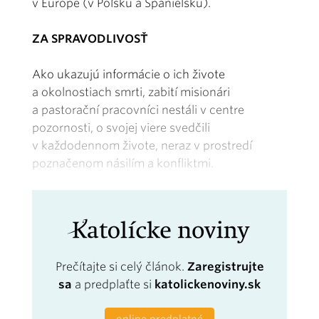
v Európe (v Poľsku a Španielsku).
ZA SPRAVODLIVOSŤ
Ako ukazujú informácie o ich živote
a okolnostiach smrti, zabití misionári
a pastorační pracovníci nestáli v centre
pozornosti, o svojej viere svedčili
v každodennom živote, neraz v prostredí
poznačenom násilím a konfliktmi.
Prečítajte si celý článok.
Zaregistrujte
sa
a predplaťte si
katolickenoviny.sk
online predplatné