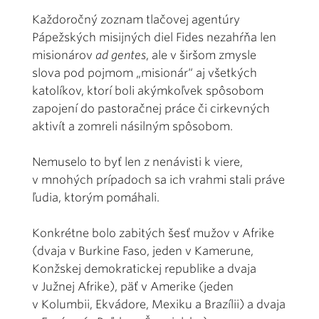
Každoročný zoznam tlačovej agentúry
Pápežských misijných diel Fides nezahŕňa len
misionárov
ad gentes
, ale v širšom zmysle
slova pod pojmom „misionár“ aj všetkých
katolíkov, ktorí boli akýmkoľvek spôsobom
zapojení do pastoračnej práce či cirkevných
aktivít a zomreli násilným spôsobom.
Nemuselo to byť len z nenávisti k viere,
v mnohých prípadoch sa ich vrahmi stali práve
ľudia, ktorým pomáhali.
Konkrétne bolo zabitých šesť mužov v Afrike
(dvaja v Burkine Faso, jeden v Kamerune,
Konžskej demokratickej republike a dvaja
v Južnej Afrike), päť v Amerike (jeden
v Kolumbii, Ekvádore, Mexiku a Brazílii) a dvaja