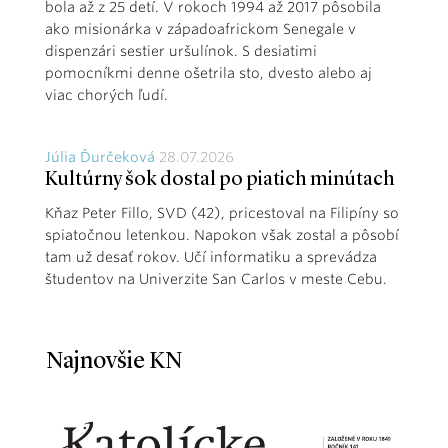
bola až z 25 detí. V rokoch 1994 až 2017 pôsobila
ako misionárka v západoafrickom Senegale v
dispenzári sestier uršulínok. S desiatimi
pomocníkmi denne ošetrila sto, dvesto alebo aj
viac chorých ľudí.
Júlia Ďurčeková
28.07.2026
Kultúrny šok dostal po piatich minútach
Kňaz Peter Fillo, SVD (42), pricestoval na Filipíny so
spiatočnou letenkou. Napokon však zostal a pôsobí
tam už desať rokov. Učí informatiku a sprevádza
študentov na Univerzite San Carlos v meste Cebu.
Najnovšie KN