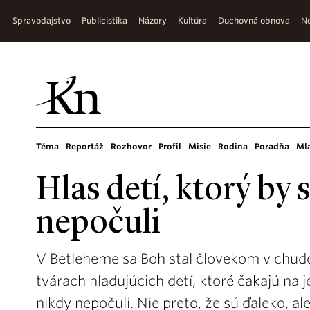
Spravodajstvo
Publicistika
Názory
Kultúra
Duchovná obnova
Ne
Téma
Reportáž
Rozhovor
Profil
Misie
Rodina
Poradňa
Ml
Hlas detí, ktorý by
nepočuli
V Betleheme sa Boh stal človekom v chudob
tvárach hladujúcich detí, ktoré čakajú na 
nikdy nepočuli. Nie preto, že sú ďaleko, a