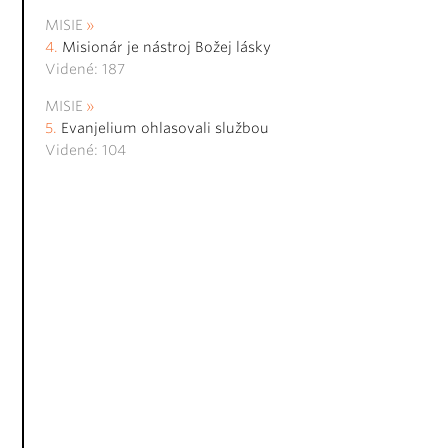
MISIE
Misionár je nástroj Božej lásky
Videné: 187
MISIE
Evanjelium ohlasovali službou
Videné: 104