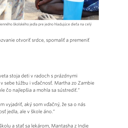
enného školského jedla pre jedno hladujúce dieťa na celý
ozvanie otvoriť srdce, spomaliť a premeniť
eta stoja deti v radoch s prázdnymi
 v sebe túžbu i vďačnosť. Martha zo Zambie
e čo najlepšia a mohla sa sústrediť.“
m vyjadriť, aký som vďačný, že sa o nás
ť jedla, ale v škole áno.“
 školu a stať sa lekárom, Mantasha z Indie