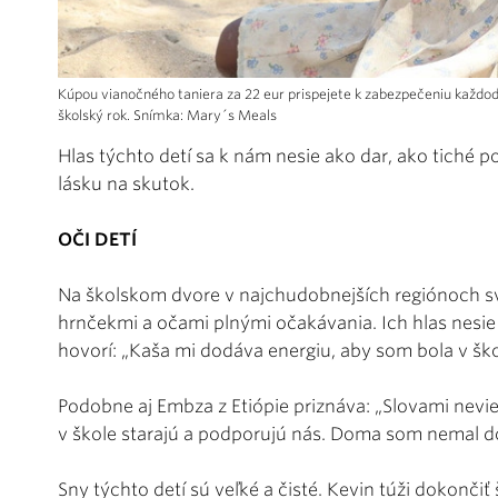
Kúpou vianočného taniera za 22 eur prispejete k zabezpečeniu každod
školský rok. Snímka: Mary´s Meals
Hlas týchto detí sa k nám nesie ako dar, ako tiché p
lásku na skutok.
OČI DETÍ
Na školskom dvore v najchudobnejších regiónoch sv
hrnčekmi a očami plnými očakávania. Ich hlas nesie
hovorí: „Kaša mi dodáva energiu, aby som bola v škol
Podobne aj Embza z Etiópie priznáva: „Slovami nevie
v škole starajú a podporujú nás. Doma som nemal dos
Sny týchto detí sú veľké a čisté. Kevin túži dokončiť