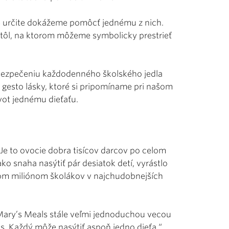
le určite dokážeme pomôcť jednému z nich.
stôl, na ktorom môžeme symbolicky prestrieť
abezpečeniu každodenného školského jedla
a gesto lásky, ktoré si pripomíname pri našom
vot jednému dieťaťu.
 Je to ovocie dobra tisícov darcov po celom
ko snaha nasýtiť pár desiatok detí, vyrástlo
 trom miliónom školákov v najchudobnejších
e Mary’s Meals stále veľmi jednoduchou vecou
s. Každý môže nasýtiť aspoň jedno dieťa,“