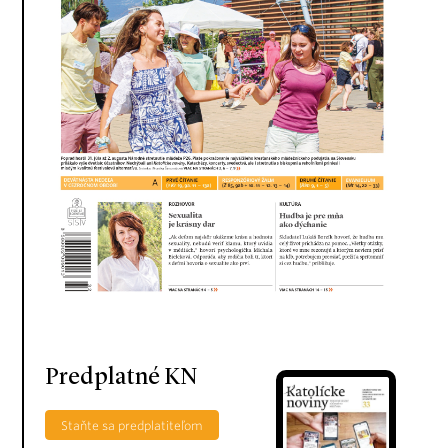
Predplatné KN
Staňte sa predplatiteľom