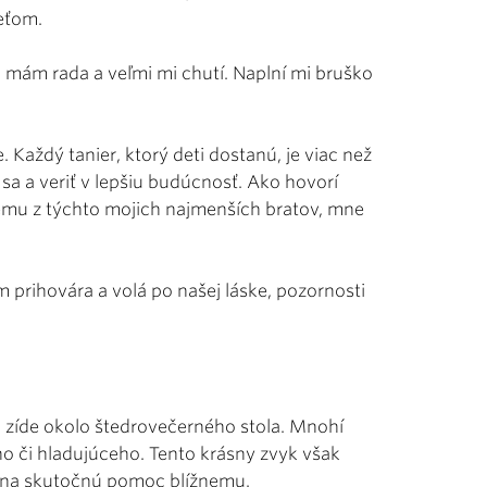
deťom.
 mám rada a veľmi mi chutí. Naplní mi bruško
. Každý tanier, ktorý deti dostanú, je viac než
iť sa a veriť v lepšiu budúcnosť. Ako hovorí
dnému z týchto mojich najmenších bratov, mne
m prihovára a volá po našej láske, pozornosti
a zíde okolo štedrovečerného stola. Mnohí
ho či hladujúceho. Tento krásny zvyk však
 na skutočnú pomoc blížnemu.