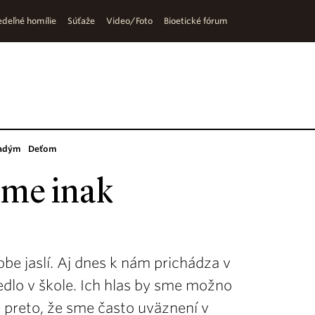
deľné homílie
Súťaže
Video/Foto
Bioetické fórum
adým
Deťom
 sme inak
e jaslí. Aj dnes k nám prichádza v
jedlo v škole. Ich hlas by sme možno
le preto, že sme často uväznení v