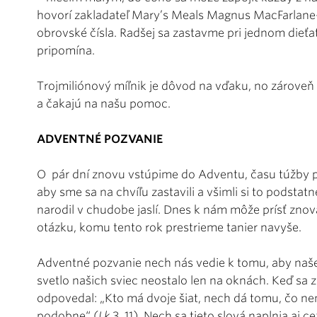
hovorí zakladateľ Mary’s Meals Magnus MacFarlane
obrovské čísla. Radšej sa zastavme pri jednom dieťa
pripomína.
Trojmiliónový míľnik je dôvod na vďaku, no zároveň a
a čakajú na našu pomoc.
ADVENTNÉ POZVANIE
O pár dní znovu vstúpime do Adventu, času túžby po
aby sme sa na chvíľu zastavili a všimli si to podstat
narodil v chudobe jaslí. Dnes k nám môže prísť znov
otázku, komu tento rok prestrieme tanier navyše.
Adventné pozvanie nech nás vedie k tomu, aby naše 
svetlo našich sviec neostalo len na oknách. Keď sa zá
odpovedal: „Kto má dvoje šiat, nech dá tomu, čo nem
podobne“ (
Lk
3, 11). Nech sa tieto slová naplnia aj ce