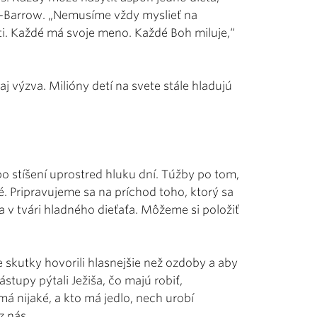
-Barrow. „Nemusíme vždy myslieť na
ti. Každé má svoje meno. Každé Boh miluje,“
j výzva. Milióny detí na svete stále hladujú
 stíšení uprostred hluku dní. Túžby po tom,
né. Pripravujeme sa na príchod toho, ktorý sa
a v tvári hladného dieťaťa. Môžeme si položiť
skutky hovorili hlasnejšie než ozdoby a aby
stupy pýtali Ježiša, čo majú robiť,
á nijaké, a kto má jedlo, nech urobí
z nás.