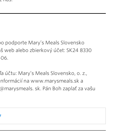
ebo podporte Mary’s Meals Slovensko
áš web alebo zbierkový účet: SK24 8330
506.
 účtu: Mary’s Meals Slovensko, o. z.,
c informácií na www.marysmeals.sk a
fo@marysmeals. sk. Pán Boh zaplať za vašu