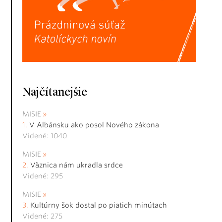
Najčítanejšie
MISIE
V Albánsku ako posol Nového zákona
Videné: 1040
MISIE
Väznica nám ukradla srdce
Videné: 295
MISIE
Kultúrny šok dostal po piatich minútach
Videné: 275