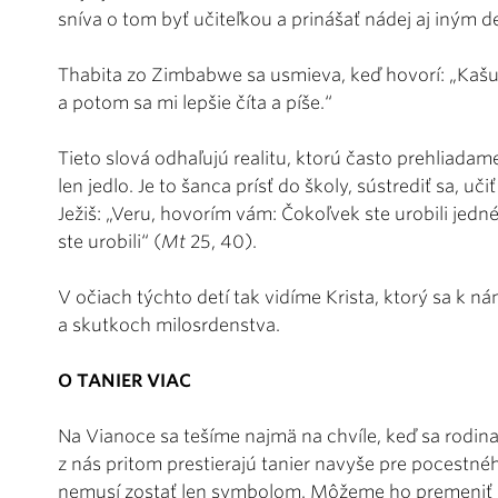
sníva o tom byť učiteľkou a prinášať nádej aj iným 
Thabita zo Zimbabwe sa usmieva, keď hovorí: „Kašu
a potom sa mi lepšie číta a píše.“
Tieto slová odhaľujú realitu, ktorú často prehliadame
len jedlo. Je to šanca prísť do školy, sústrediť sa, uč
Ježiš: „Veru, hovorím vám: Čokoľvek ste urobili je
ste urobili“ (
Mt
25, 40).
V očiach týchto detí tak vidíme Krista, ktorý sa k ná
a skutkoch milosrdenstva.
O TANIER VIAC
Na Vianoce sa tešíme najmä na chvíle, keď sa rodin
z nás pritom prestierajú tanier navyše pre pocestné
nemusí zostať len symbolom. Môžeme ho premeniť