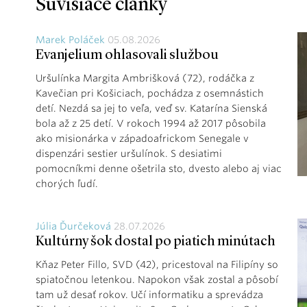
Súvisiace články
Marek Poláček
05.08.2026
Evanjelium ohlasovali službou
Uršulínka Margita Ambrišková (72), rodáčka z
Kavečian pri Košiciach, pochádza z osemnástich
detí. Nezdá sa jej to veľa, veď sv. Katarína Sienská
bola až z 25 detí. V rokoch 1994 až 2017 pôsobila
ako misionárka v západoafrickom Senegale v
dispenzári sestier uršulínok. S desiatimi
pomocníkmi denne ošetrila sto, dvesto alebo aj viac
chorých ľudí.
Júlia Ďurčeková
28.07.2026
Kultúrny šok dostal po piatich minútach
Kňaz Peter Fillo, SVD (42), pricestoval na Filipíny so
spiatočnou letenkou. Napokon však zostal a pôsobí
tam už desať rokov. Učí informatiku a sprevádza