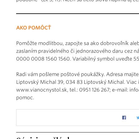
AKO POMÔCŤ
Pomôžte modlitbou, zapojte sa ako dobrovoľník al
zaslaním pravidelného či jednorazového daru cez n
0000 0008 1560 1560. Variabilný symbol uveďte 5
Radi vám pošleme poštové poukážky. Adresa majiteľa
Liptovský Michal 39, 034 83 Liptovský Michal. Via
www.vianocnystol.sk, tel.: 0951 126 267; e-mail: in
pomoc.