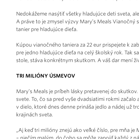
Nedokážeme nasýtiť všetky hladujúce deti sveta, a
A práve to je zmysel výzvy Mary’s Meals Vianočný 
tanier pre hladujúce dieťa.
Kúpou vianočného taniera za 22 eur prispejete k z
pre jedno hladujúce dieťa na celý školský rok. Tak s
stole, stáva konkrétnym skutkom. A váš dar mení ži
TRI MILIÓNY ÚSMEVOV
Mary’s Meals je príbeh lásky pretavenej do skutkov.
svete. To, čo sa pred vyše dvadsiatimi rokmi začalo a
v dielo, ktoré dnes denne prináša jedlo a nádej už
krajinách sveta.
„Aj keď tri milióny znejú ako veľké číslo, pre mňa j
– niečím malým, do čoho sa môže zapojiť každý z ná