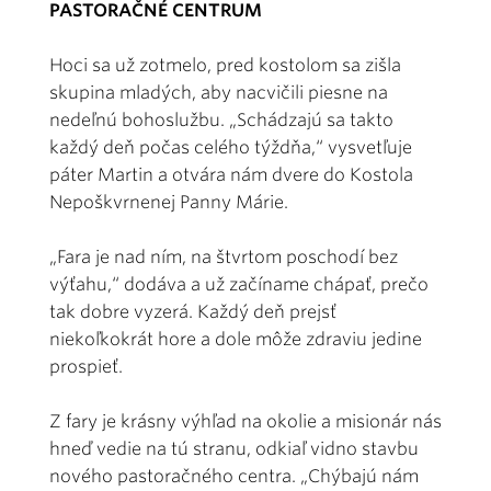
PASTORAČNÉ CENTRUM
Hoci sa už zotmelo, pred kostolom sa zišla
skupina mladých, aby nacvičili piesne na
nedeľnú bohoslužbu. „Schádzajú sa takto
každý deň počas celého týždňa,“ vysvetľuje
páter Martin a otvára nám dvere do Kostola
Nepoškvrnenej Panny Márie.
„Fara je nad ním, na štvrtom poschodí bez
výťahu,“ dodáva a už začíname chápať, prečo
tak dobre vyzerá. Každý deň prejsť
niekoľkokrát hore a dole môže zdraviu jedine
prospieť.
Z fary je krásny výhľad na okolie a misionár nás
hneď vedie na tú stranu, odkiaľ vidno stavbu
nového pastoračného centra. „Chýbajú nám