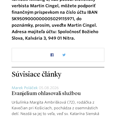
verbista Martin Cingel, môžete podporiť
finančným príspevkom na číslo účtu IBAN
SK9509000000005029115971, do
poznámky, prosím, uveďte Martin Cingel.
Adresa majiteľa účtu: Spoločnosť Božieho
Slova, Kalvária 3, 949 01 Nitra.
Súvisiace články
Marek Poláček
05.08.2026
Evanjelium ohlasovali službou
Uršulínka Margita Ambrišková (72), rodáčka z
Kavečian pri Košiciach, pochádza z osemnástich
detí. Nezdá sa jej to veľa, veď sv. Katarína Sienská