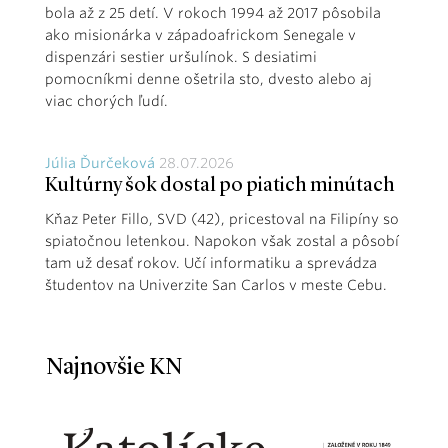
bola až z 25 detí. V rokoch 1994 až 2017 pôsobila
ako misionárka v západoafrickom Senegale v
dispenzári sestier uršulínok. S desiatimi
pomocníkmi denne ošetrila sto, dvesto alebo aj
viac chorých ľudí.
Júlia Ďurčeková
28.07.2026
Kultúrny šok dostal po piatich minútach
Kňaz Peter Fillo, SVD (42), pricestoval na Filipíny so
spiatočnou letenkou. Napokon však zostal a pôsobí
tam už desať rokov. Učí informatiku a sprevádza
študentov na Univerzite San Carlos v meste Cebu.
Najnovšie KN