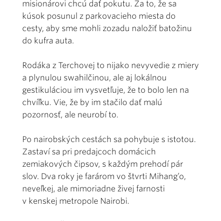
misionárovi chcú dať pokutu. Za to, že sa
kúsok posunul z parkovacieho miesta do
cesty, aby sme mohli zozadu naložiť batožinu
do kufra auta.
Rodáka z Terchovej to nijako nevyvedie z miery
a plynulou swahilčinou, ale aj lokálnou
gestikuláciou im vysvetľuje, že to bolo len na
chvíľku. Vie, že by im stačilo dať malú
pozornosť, ale neurobí to.
Po nairobských cestách sa pohybuje s istotou.
Zastaví sa pri predajcoch domácich
zemiakových čipsov, s každým prehodí pár
slov. Dva roky je farárom vo štvrti Mihang’o,
neveľkej, ale mimoriadne živej farnosti
v kenskej metropole Nairobi.