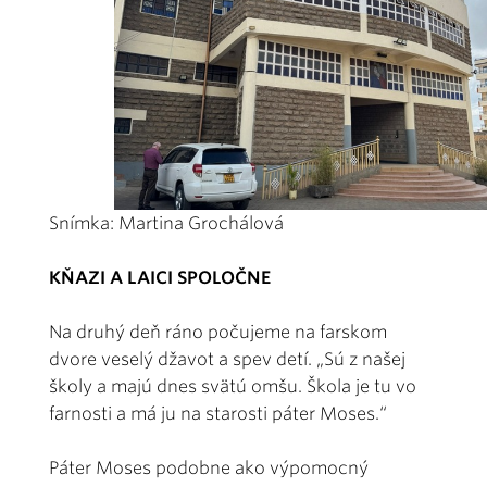
Snímka: Martina Grochálová
KŇAZI A LAICI SPOLOČNE
Na druhý deň ráno počujeme na farskom
dvore veselý džavot a spev detí. „Sú z našej
školy a majú dnes svätú omšu. Škola je tu vo
farnosti a má ju na starosti páter Moses.“
Páter Moses podobne ako výpomocný