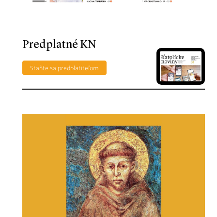
Predplatné KN
Staňte sa predplatiteľom