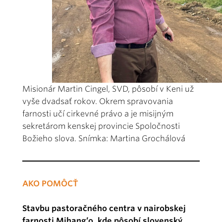
Misionár Martin Cingel, SVD, pôsobí v Keni už
vyše dvadsať rokov. Okrem spravovania
farnosti učí cirkevné právo a je misijným
sekretárom kenskej provincie Spoločnosti
Božieho slova. Snímka: Martina Grochálová
AKO POMÔCŤ
Stavbu pastoračného centra v nairobskej
farnosti Mihang’o, kde pôsobí slovenský