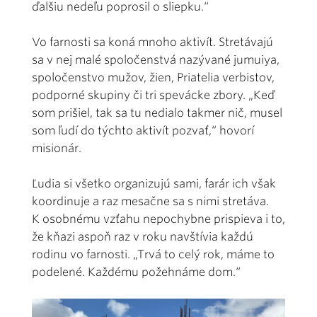
ďalšiu nedeľu poprosil o sliepku.“
Vo farnosti sa koná mnoho aktivít. Stretávajú
sa v nej malé spoločenstvá nazývané jumuiya,
spoločenstvo mužov, žien, Priatelia verbistov,
podporné skupiny či tri spevácke zbory. „Keď
som prišiel, tak sa tu nedialo takmer nič, musel
som ľudí do týchto aktivít pozvať,“ hovorí
misionár.
Ľudia si všetko organizujú sami, farár ich však
koordinuje a raz mesačne sa s nimi stretáva.
K osobnému vzťahu nepochybne prispieva i to,
že kňazi aspoň raz v roku navštívia každú
rodinu vo farnosti. „Trvá to celý rok, máme to
podelené. Každému požehnáme dom.“