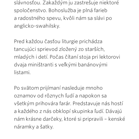
slávnosťou. Zakaždým ju zastrešuje niektoré
spoločenstvo. Bohoslužba je plná farieb
a radostného spevu, kvôli nám sa slávi po
anglicko-swahilsky.
Pred každou časťou liturgie prichádza
tancujúci sprievod zložený zo starších,
mladých i detí. Počas čítaní stoja pri lektorovi
dvaja miništranti s veľkými banánovými
listami.
Po svätom prijímaní nasleduje mnoho
oznamov od rôznych ľudí a napokon sa
všetkým prihovára farár. Predstavuje nás hostí
a každého z nás obklopí skupinka ľudí. Dávajú
nám krásne darčeky, ktoré si pripravili – kenské
náramky a šatky.