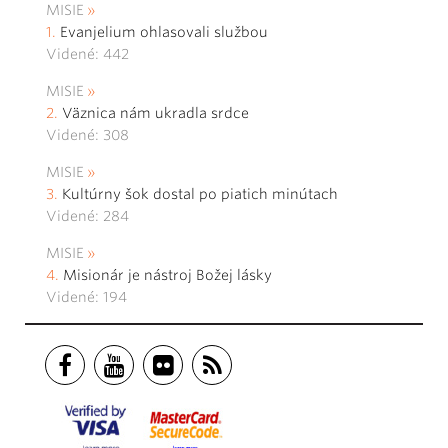
MISIE
Evanjelium ohlasovali službou
Videné: 442
MISIE
Väznica nám ukradla srdce
Videné: 308
MISIE
Kultúrny šok dostal po piatich minútach
Videné: 284
MISIE
Misionár je nástroj Božej lásky
Videné: 194