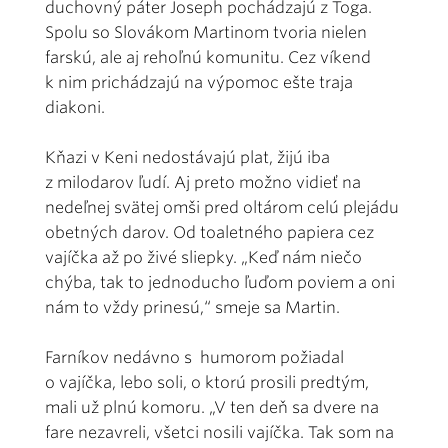
duchovný páter Joseph pochádzajú z Toga.
Spolu so Slovákom Martinom tvoria nielen
farskú, ale aj rehoľnú komunitu. Cez víkend
k nim prichádzajú na výpomoc ešte traja
diakoni.
Kňazi v Keni nedostávajú plat, žijú iba
z milodarov ľudí. Aj preto možno vidieť na
nedeľnej svätej omši pred oltárom celú plejádu
obetných darov. Od toaletného papiera cez
vajíčka až po živé sliepky. „Keď nám niečo
chýba, tak to jednoducho ľuďom poviem a oni
nám to vždy prinesú,“ smeje sa Martin.
Farníkov nedávno s humorom požiadal
o vajíčka, lebo soli, o ktorú prosili predtým,
mali už plnú komoru. „V ten deň sa dvere na
fare nezavreli, všetci nosili vajíčka. Tak som na