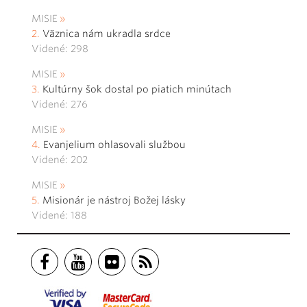
MISIE
Väznica nám ukradla srdce
Videné: 298
MISIE
Kultúrny šok dostal po piatich minútach
Videné: 276
MISIE
Evanjelium ohlasovali službou
Videné: 202
MISIE
Misionár je nástroj Božej lásky
Videné: 188