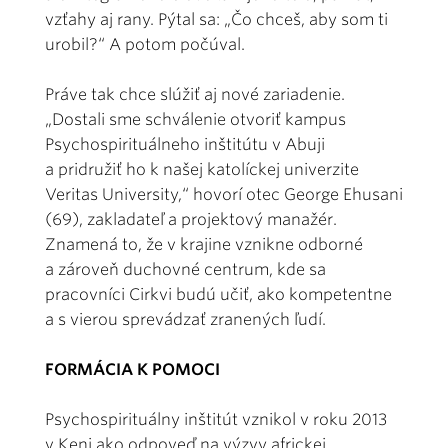
vzťahy aj rany. Pýtal sa: „Čo chceš, aby som ti
urobil?“ A potom počúval.
Práve tak chce slúžiť aj nové zariadenie.
„Dostali sme schválenie otvoriť kampus
Psychospirituálneho inštitútu v Abuji
a pridružiť ho k našej katolíckej univerzite
Veritas University,“ hovorí otec George Ehusani
(69), zakladateľ a projektový manažér.
Znamená to, že v krajine vznikne odborné
a zároveň duchovné centrum, kde sa
pracovníci Cirkvi budú učiť, ako kompetentne
a s vierou sprevádzať zranených ľudí.
FORMÁCIA K POMOCI
Psychospirituálny inštitút vznikol v roku 2013
v Keni ako odpoveď na výzvy africkej