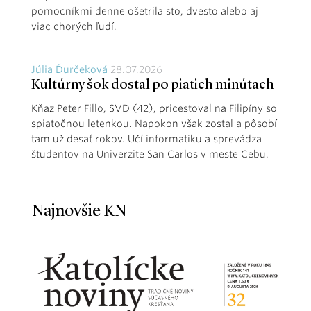
pomocníkmi denne ošetrila sto, dvesto alebo aj
viac chorých ľudí.
Júlia Ďurčeková
28.07.2026
Kultúrny šok dostal po piatich minútach
Kňaz Peter Fillo, SVD (42), pricestoval na Filipíny so
spiatočnou letenkou. Napokon však zostal a pôsobí
tam už desať rokov. Učí informatiku a sprevádza
študentov na Univerzite San Carlos v meste Cebu.
Najnovšie KN