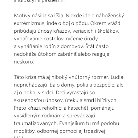
s fulbskými pastiermi.
Motívy násilia sa líšia. Niekde ide o náboženský
extrémizmus, inde o boj o pôdu. Okrem vrážd
pribúdajú únosy kňazov, veriacich i školákov,
vypaľovanie kostolov, ničenie úrody
a vyháňanie rodín z domovov. Štát často
nedokáže útokom zabrániť alebo reaguje
neskoro.
Táto kríza má aj hlboký vnútorný rozmer. Ľudia
neprichádzajú iba o domy, polia a bezpečie, ale
aj o pokoj v srdci. Deti vyrastajú so
skúsenosťou únosov, úteku a smrti blízkych.
Preto kňazi, rehoľníci a katechéti pomáhajú
vysídleným rodinám a sprevádzajú
traumatizovaných. Evanjelium tu má podobu
modlitby, odbornej pomoci aj trpezlivej