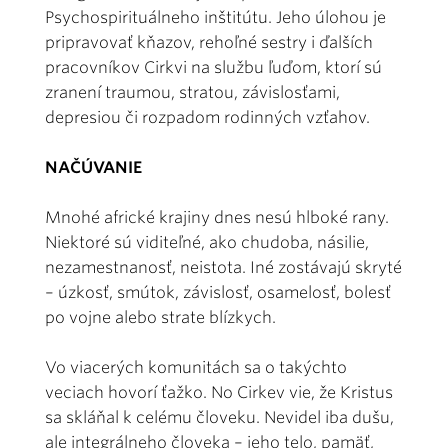
Psychospirituálneho inštitútu. Jeho úlohou je
pripravovať kňazov, rehoľné sestry i ďalších
pracovníkov Cirkvi na službu ľuďom, ktorí sú
zranení traumou, stratou, závislosťami,
depresiou či rozpadom rodinných vzťahov.
NAČÚVANIE
Mnohé africké krajiny dnes nesú hlboké rany.
Niektoré sú viditeľné, ako chudoba, násilie,
nezamestnanosť, neistota. Iné zostávajú skryté
– úzkosť, smútok, závislosť, osamelosť, bolesť
po vojne alebo strate blízkych.
Vo viacerých komunitách sa o takýchto
veciach hovorí ťažko. No Cirkev vie, že Kristus
sa skláňal k celému človeku. Nevidel iba dušu,
ale integrálneho človeka – jeho telo, pamäť,