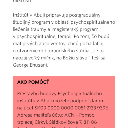
blízkosti.
Inštitút v Abuji pripravuje postgraduálny
študijný program v oblasti psychospirituálneho
liečenia traumy a magisterský program
v psychospirituálnej terapii. Po tom, čo budú
mať prvých absolventov, chcú požiadať aj
o otvorenie doktorandského štúdia. „Je to
naozaj veľký míľnik, na Božiu slávu,“ teší sa
George Ehusani.
AKO POMÔCŤ
Prestavbu budovy Psychospirituálneho
inštitútu v Abuji môžete podporiť darom
na účet SK09 0900 0000 0051 2133 9396.
Adresa majiteľa účtu: ACN – Pomoc
trpiacej Cirkvi, Sládkovičova 7, 811 06