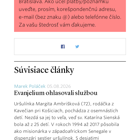
Bratislava. Ako účel platby/poznámku
uveďte, prosím, korešpondenčnú adresu,
e-mail (bez znaku @) alebo telefónne číslo.
Za vašu štedrosť vám ďakujeme.
Súvisiace články
Marek Poláček
05.08.2026
Evanjelium ohlasovali službou
Uršulínka Margita Ambrišková (72), rodáčka z
Kavečian pri Košiciach, pochádza z osemnástich
detí. Nezdá sa jej to veľa, veď sv. Katarína Sienská
bola až z 25 detí. V rokoch 1994 až 2017 pôsobila
ako misionárka v západoafrickom Senegale v
dispenzári sestier uršulínok. S desiatimi