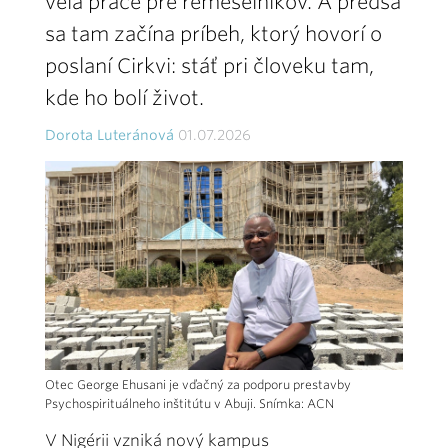
veľa práce pre remeselníkov. A predsa
sa tam začína príbeh, ktorý hovorí o
poslaní Cirkvi: stáť pri človeku tam,
kde ho bolí život.
Dorota Luteránová
01.07.2026
Otec George Ehusani je vďačný za podporu prestavby
Psychospirituálneho inštitútu v Abuji. Snímka: ACN
V Nigérii vzniká nový kampus