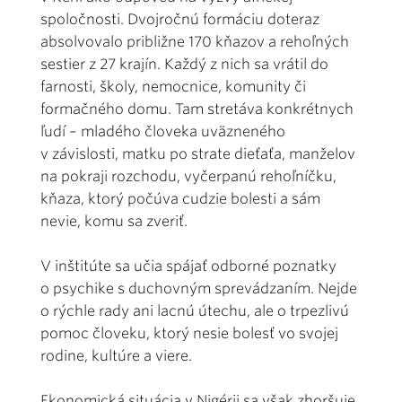
spoločnosti. Dvojročnú formáciu doteraz
absolvovalo približne 170 kňazov a rehoľných
sestier z 27 krajín. Každý z nich sa vrátil do
farnosti, školy, nemocnice, komunity či
formačného domu. Tam stretáva konkrétnych
ľudí – mladého človeka uväzneného
v závislosti, matku po strate dieťaťa, manželov
na pokraji rozchodu, vyčerpanú rehoľníčku,
kňaza, ktorý počúva cudzie bolesti a sám
nevie, komu sa zveriť.
V inštitúte sa učia spájať odborné poznatky
o psychike s duchovným sprevádzaním. Nejde
o rýchle rady ani lacnú útechu, ale o trpezlivú
pomoc človeku, ktorý nesie bolesť vo svojej
rodine, kultúre a viere.
Ekonomická situácia v Nigérii sa však zhoršuje