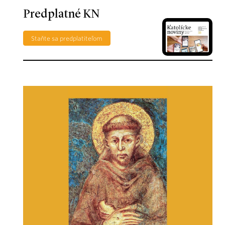
Predplatné KN
Staňte sa predplatiteľom