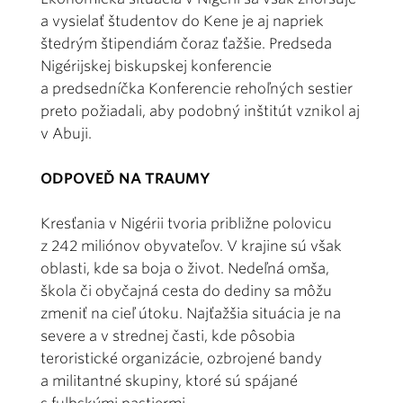
a vysielať študentov do Kene je aj napriek
štedrým štipendiám čoraz ťažšie. Predseda
Nigérijskej biskupskej konferencie
a predsedníčka Konferencie rehoľných sestier
preto požiadali, aby podobný inštitút vznikol aj
v Abuji.
ODPOVEĎ NA TRAUMY
Kresťania v Nigérii tvoria približne polovicu
z 242 miliónov obyvateľov. V krajine sú však
oblasti, kde sa boja o život. Nedeľná omša,
škola či obyčajná cesta do dediny sa môžu
zmeniť na cieľ útoku. Najťažšia situácia je na
severe a v strednej časti, kde pôsobia
teroristické organizácie, ozbrojené bandy
a militantné skupiny, ktoré sú spájané