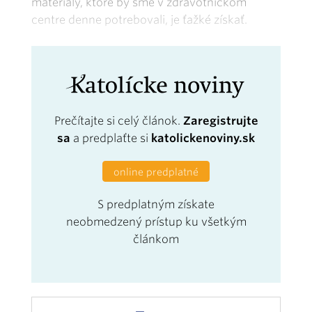
materiály, ktoré by sme v zdravotníckom
centre denne potrebovali, je ťažké získať.
Prečítajte si celý článok.
Zaregistrujte
sa
a predplaťte si
katolickenoviny.sk
online predplatné
S predplatným získate
neobmedzený prístup ku všetkým
článkom