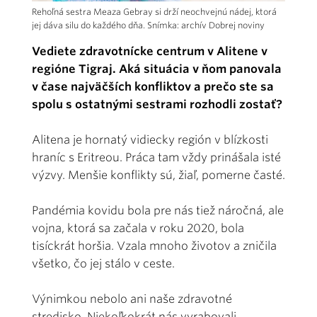
Rehoľná sestra Meaza Gebray si drží neochvejnú nádej, ktorá
jej dáva silu do každého dňa. Snímka: archív Dobrej noviny
Vediete zdravotnícke centrum v Alitene v
regióne Tigraj. Aká situácia v ňom panovala
v čase najväčších konfliktov a prečo ste sa
spolu s ostatnými sestrami rozhodli zostať?
Alitena je hornatý vidiecky región v blízkosti
hraníc s Eritreou. Práca tam vždy prinášala isté
výzvy. Menšie konflikty sú, žiaľ, pomerne časté.
Pandémia kovidu bola pre nás tiež náročná, ale
vojna, ktorá sa začala v roku 2020, bola
tisíckrát horšia. Vzala mnoho životov a zničila
všetko, čo jej stálo v ceste.
Výnimkou nebolo ani naše zdravotné
stredisko. Niekoľkokrát nás vyrabovali,