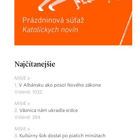
Najčítanejšie
MISIE
V Albánsku ako posol Nového zákona
Videné: 1032
MISIE
Väznica nám ukradla srdce
Videné: 294
MISIE
Kultúrny šok dostal po piatich minútach