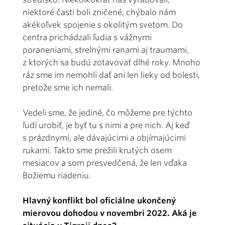
niektoré časti boli zničené, chýbalo nám
akékoľvek spojenie s okolitým svetom. Do
centra prichádzali ľudia s vážnymi
poraneniami, strelnými ranami aj traumami,
z ktorých sa budú zotavovať dlhé roky. Mnoho
ráz sme im nemohli dať ani len lieky od bolesti,
pretože sme ich nemali.
Vedeli sme, že jediné, čo môžeme pre týchto
ľudí urobiť, je byť tu s nimi a pre nich. Aj keď
s prázdnymi, ale dávajúcimi a objímajúcimi
rukami. Takto sme prežili krutých osem
mesiacov a som presvedčená, že len vďaka
Božiemu riadeniu.
Hlavný konflikt bol oficiálne ukončený
mierovou dohodou v novembri 2022. Aká je