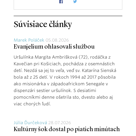
Súvisiace články
Marek Poláček
05.08.2026
Evanjelium ohlasovali službou
Uršulínka Margita Ambrišková (72), rodáčka z
Kavečian pri Košiciach, pochádza z osemnástich
detí. Nezdá sa jej to veľa, veď sv. Katarína Sienská
bola až z 25 detí. V rokoch 1994 až 2017 pôsobila
ako misionárka v západoafrickom Senegale v
dispenzári sestier uršulínok. S desiatimi
pomocníkmi denne ošetrila sto, dvesto alebo aj
viac chorých ľudí.
Júlia Ďurčeková
28.07.2026
Kultúrny šok dostal po piatich minútach