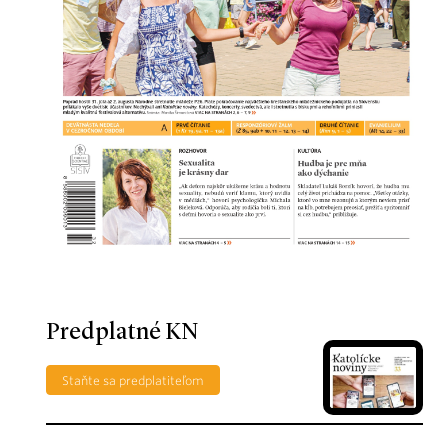
Predplatné KN
Staňte sa predplatiteľom