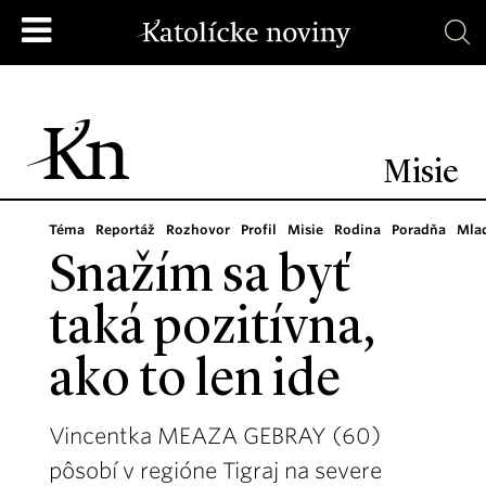
Misie
Téma
Reportáž
Rozhovor
Profil
Misie
Rodina
Poradňa
Mla
Snažím sa byť
taká pozitívna,
ako to len ide
Vincentka MEAZA GEBRAY (60)
pôsobí v regióne Tigraj na severe