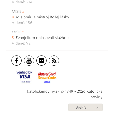
Videné: 274
MISIE
Misionár je nástroj Božej lásky
Videné: 186
MISIE
Evanjelium ohlasovali službou
Videné: 92
katolickenoviny.sk © 1849 - 2026 Katolícke
noviny
Archív