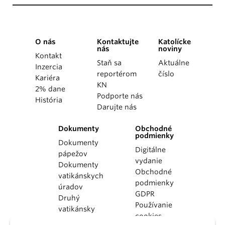
O nás
Kontaktujte
Katolícke
nás
noviny
Kontakt
Staň sa
Aktuálne
Inzercia
reportérom
číslo
Kariéra
KN
2% dane
Podporte nás
História
Darujte nás
Dokumenty
Obchodné
podmienky
Dokumenty
Digitálne
pápežov
vydanie
Dokumenty
Obchodné
vatikánskych
podmienky
úradov
GDPR
Druhý
Používanie
vatikánsky
cookies
koncil