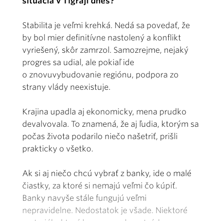
situácia v Tigraji dnes?
Stabilita je veľmi krehká. Nedá sa povedať, že
by bol mier definitívne nastolený a konflikt
vyriešený, skôr zamrzol. Samozrejme, nejaký
progres sa udial, ale pokiaľ ide
o znovuvybudovanie regiónu, podpora zo
strany vlády neexistuje.
Krajina upadla aj ekonomicky, mena prudko
devalvovala. To znamená, že aj ľudia, ktorým sa
počas života podarilo niečo našetriť, prišli
prakticky o všetko.
Ak si aj niečo chcú vybrať z banky, ide o malé
čiastky, za ktoré si nemajú veľmi čo kúpiť.
Banky navyše stále fungujú veľmi
nepravidelne. Nedostatok je všade. Niektoré