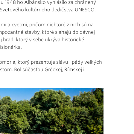
ku 1948 ho Albánsko vyhlásilo za chránený
 Svetového kultúrneho dedičstva UNESCO.
mi a kvetmi, pričom niektoré z nich sú na
mpozantné stavby, ktoré siahajú do dávnej
 hrad, ktorý v sebe ukrýva historické
isionárka.
omoria, ktorý prezentuje slávu i pády veľkých
istom. Bol súčasťou Gréckej, Rímskej i