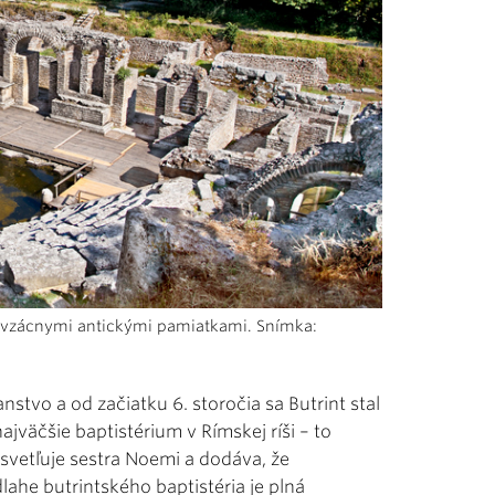
aj vzácnymi antickými pamiatkami. Snímka:
stvo a od začiatku 6. storočia sa Butrint stal
ajväčšie baptistérium v Rímskej ríši – to
vysvetľuje sestra Noemi a dodáva, že
he butrintského baptistéria je plná