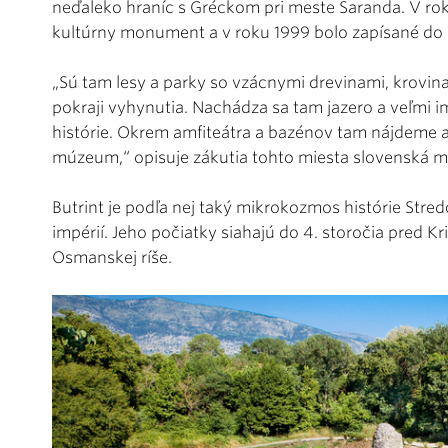
neďaleko hraníc s Gréckom pri meste Saranda. V ro
kultúrny monument a v roku 1999 bolo zapísané do
„Sú tam lesy a parky so vzácnymi drevinami, krovina
pokraji vyhynutia. Nachádza sa tam jazero a veľmi i
histórie. Okrem amfiteátra a bazénov tam nájdeme aj
múzeum,“ opisuje zákutia tohto miesta slovenská m
Butrint je podľa nej taký mikrokozmos histórie Stred
impérií. Jeho počiatky siahajú do 4. storočia pred Kr
Osmanskej ríše.