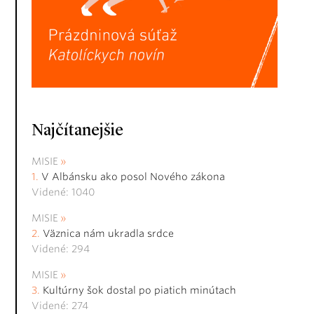
Najčítanejšie
MISIE
V Albánsku ako posol Nového zákona
Videné: 1040
MISIE
Väznica nám ukradla srdce
Videné: 294
MISIE
Kultúrny šok dostal po piatich minútach
Videné: 274