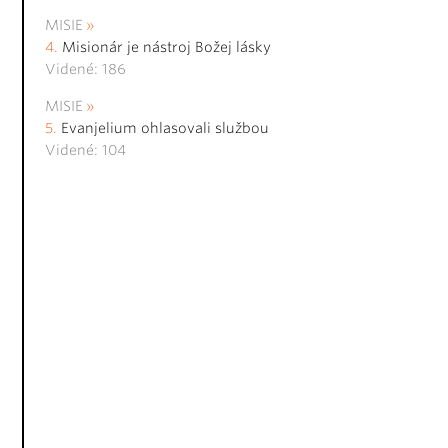
MISIE
Misionár je nástroj Božej lásky
Videné: 186
MISIE
Evanjelium ohlasovali službou
Videné: 104