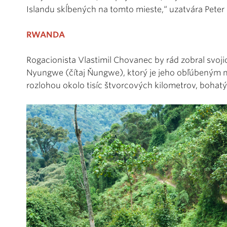
Islandu skĺbených na tomto mieste,“ uzatvára Pete
RWANDA
Rogacionista Vlastimil Chovanec by rád zobral svo
Nyungwe (čítaj Ňungwe), ktorý je jeho obľúbeným mi
rozlohou okolo tisíc štvorcových kilometrov, bohatý 