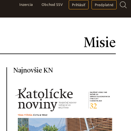
Inzercia
Obchod SSV
Prihlásiť
Predplatné
Misie
Najnovšie KN