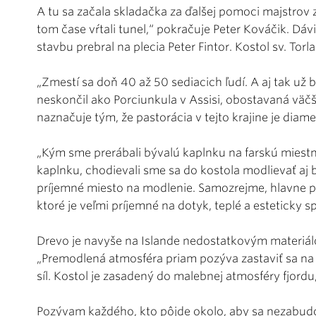
A tu sa začala skladačka za ďalšej pomoci majstrov z
tom čase vŕtali tunel,“ pokračuje Peter Kováčik. Dáv
stavbu prebral na plecia Peter Fintor. Kostol sv. Torl
„Zmestí sa doň 40 až 50 sediacich ľudí. A aj tak už
neskončil ako Porciunkula v Assisi, obostavaná väč
naznačuje tým, že pastorácia v tejto krajine je diame
„Kým sme prerábali bývalú kaplnku na farskú miestn
kaplnku, chodievali sme sa do kostola modlievať aj b
príjemné miesto na modlenie. Samozrejme, hlavne pret
ktoré je veľmi príjemné na dotyk, teplé a esteticky 
Drevo je navyše na Islande nedostatkovým materiálo
„Premodlená atmosféra priam pozýva zastaviť sa na 
síl. Kostol je zasadený do malebnej atmosféry fjord
Pozývam každého, kto pôjde okolo, aby sa nezabudol