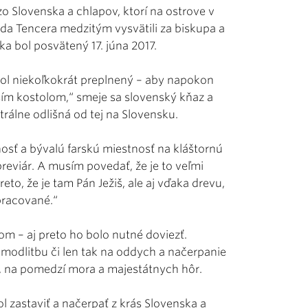
o Slovenska a chlapov, ktorí na ostrove v
ida Tencera medzitým vysvätili za biskupa a
aka bol posvätený 17. júna 2017.
 bol niekoľkokrát preplnený – aby napokon
ším kostolom,“ smeje sa slovenský kňaz a
trálne odlišná od tej na Slovensku.
osť a bývalú farskú miestnosť na kláštornú
reviár. A musím povedať, že je to veľmi
o, že je tam Pán Ježiš, ale aj vďaka drevu,
spracované.“
m – aj preto ho bolo nutné doviezť.
modlitbu či len tak na oddych a načerpanie
u, na pomedzí mora a majestátnych hôr.
 zastaviť a načerpať z krás Slovenska a