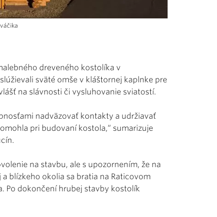
ováčika
malebného dreveného kostolíka v
e slúžievali sväté omše v kláštornej kaplnke pre
lášť na slávnosti či vysluhovanie sviatostí.
opnosťami nadväzovať kontakty a udržiavať
 pomohla pri budovaní kostola,“ sumarizuje
cín.
ovolenie na stavbu, ale s upozornením, že na
 a blízkeho okolia sa bratia na Raticovom
a. Po dokončení hrubej stavby kostolík