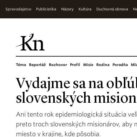
Spravodajstvo
Publicistika
Názory
Kultúra
Duchovná obnova
Ne
Téma
Reportáž
Rozhovor
Profil
Misie
Rodina
Poradňa
Ml
Vydajme sa na obľú
slovenských misio
Ani tento rok epidemiologická situácia veľ
preto troch slovenských misionárov, aby n
miesto v krajine, kde pôsobia.