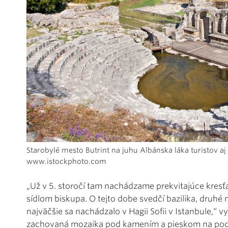
Starobylé mesto Butrint na juhu Albánska láka turistov 
www.istockphoto.com
„Už v 5. storočí tam nachádzame prekvitajúce kresťan
sídlom biskupa. O tejto dobe svedčí bazilika, druhé n
najväčšie sa nachádzalo v Hagii Sofii v Istanbule,“ 
zachovaná mozaika pod kamením a pieskom na podla