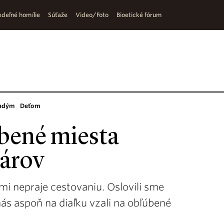
deľné homílie
Súťaže
Video/Foto
Bioetické fórum
adým
Deťom
bené miesta
nárov
mi nepraje cestovaniu. Oslovili sme
ás aspoň na diaľku vzali na obľúbené