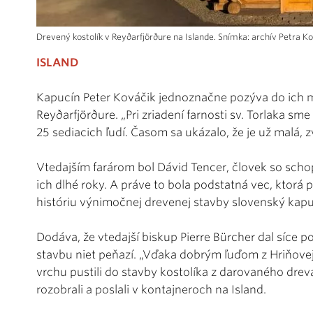
Drevený kostolík v Reyðarf jörðure na Islande. Snímka: archív Petra K
ISLAND
Kapucín Peter Kováčik jednoznačne pozýva do ich 
Reyðarf jörðure. „Pri zriadení farnosti sv. Torlaka sm
25 sediacich ľudí. Časom sa ukázalo, že je už malá, zv
Vtedajším farárom bol Dávid Tencer, človek so sch
ich dlhé roky. A práve to bola podstatná vec, ktorá
históriu výnimočnej drevenej stavby slovenský kapu
Dodáva, že vtedajší biskup Pierre Bürcher dal síce p
stavbu niet peňazí. „Vďaka dobrým ľuďom z Hriňovej
vrchu pustili do stavby kostolíka z darovaného drev
rozobrali a poslali v kontajneroch na Island.