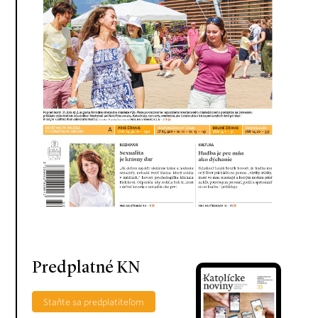
Predplatné KN
Staňte sa predplatiteľom