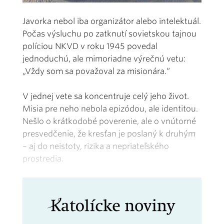
Javorka nebol iba organizátor alebo intelektuál.
Počas výsluchu po zatknutí sovietskou tajnou
políciou NKVD v roku 1945 povedal
jednoduchú, ale mimoriadne výrečnú vetu:
„Vždy som sa považoval za misionára.“
V jednej vete sa koncentruje celý jeho život.
Misia pre neho nebola epizódou, ale identitou.
Nešlo o krátkodobé poverenie, ale o vnútorné
presvedčenie, že kresťan je poslaný k druhým
– aj do neistoty, rizika a nepriateľského
prostredia.