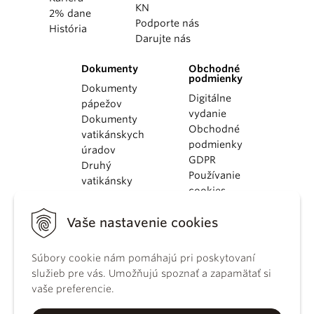
KN
2% dane
Podporte nás
História
Darujte nás
Dokumenty
Obchodné
podmienky
Dokumenty
Digitálne
pápežov
vydanie
Dokumenty
Obchodné
vatikánskych
podmienky
úradov
GDPR
Druhý
Používanie
vatikánsky
cookies
koncil
Dokumenty
Vaše nastavenie cookies
KBS
Kódex
kánonického
Súbory cookie nám pomáhajú pri poskytovaní
práva
služieb pre vás. Umožňujú spoznať a zapamätať si
Katechizmus
vaše preferencie.
Katolíckej