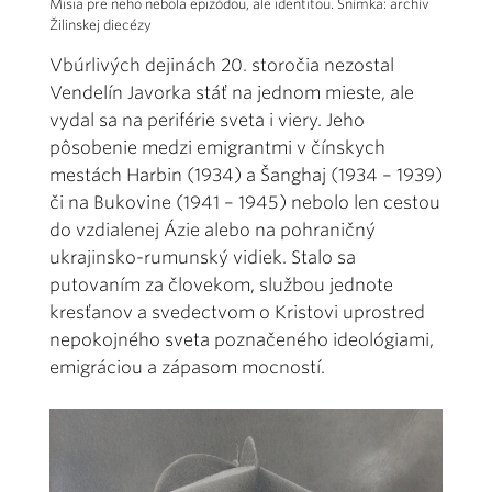
Misia pre neho nebola epizódou, ale identitou. Snímka: archív
Žilinskej diecézy
Vbúrlivých dejinách 20. storočia nezostal
Vendelín Javorka stáť na jednom mieste, ale
vydal sa na periférie sveta i viery. Jeho
pôsobenie medzi emigrantmi v čínskych
mestách Harbin (1934) a Šanghaj (1934 – 1939)
či na Bukovine (1941 – 1945) nebolo len cestou
do vzdialenej Ázie alebo na pohraničný
ukrajinsko-rumunský vidiek. Stalo sa
putovaním za človekom, službou jednote
kresťanov a svedectvom o Kristovi uprostred
nepokojného sveta poznačeného ideológiami,
emigráciou a zápasom mocností.