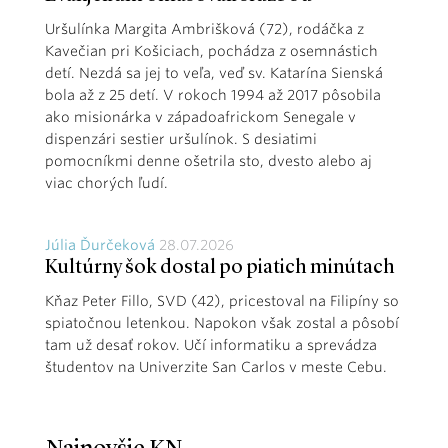
Uršulínka Margita Ambrišková (72), rodáčka z
Kavečian pri Košiciach, pochádza z osemnástich
detí. Nezdá sa jej to veľa, veď sv. Katarína Sienská
bola až z 25 detí. V rokoch 1994 až 2017 pôsobila
ako misionárka v západoafrickom Senegale v
dispenzári sestier uršulínok. S desiatimi
pomocníkmi denne ošetrila sto, dvesto alebo aj
viac chorých ľudí.
Júlia Ďurčeková
28.07.2026
Kultúrny šok dostal po piatich minútach
Kňaz Peter Fillo, SVD (42), pricestoval na Filipíny so
spiatočnou letenkou. Napokon však zostal a pôsobí
tam už desať rokov. Učí informatiku a sprevádza
študentov na Univerzite San Carlos v meste Cebu.