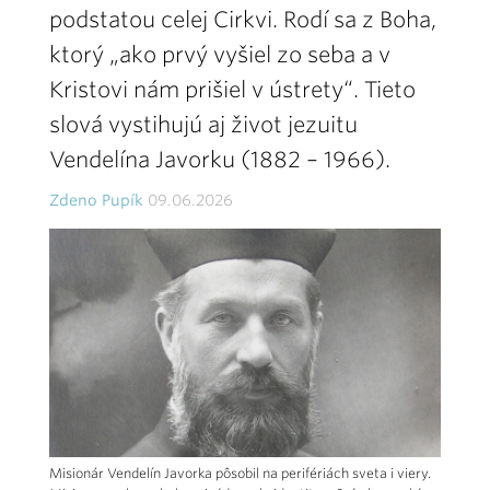
podstatou celej Cirkvi. Rodí sa z Boha,
ktorý „ako prvý vyšiel zo seba a v
Kristovi nám prišiel v ústrety“. Tieto
slová vystihujú aj život jezuitu
Vendelína Javorku (1882 – 1966).
Zdeno Pupík
09.06.2026
Misionár Vendelín Javorka pôsobil na perifériách sveta i viery.