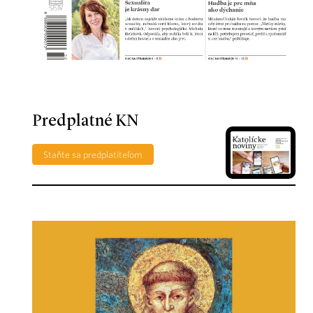
Predplatné KN
Staňte sa predplatiteľom