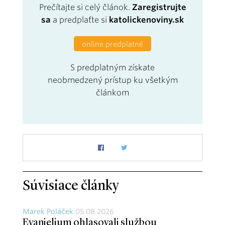
Prečítajte si celý článok.
Zaregistrujte
sa
a predplaťte si
katolickenoviny.sk
online predplatné
S predplatným získate
neobmedzený prístup ku všetkým
článkom
Súvisiace články
Marek Poláček
05.08.2026
Evanjelium ohlasovali službou