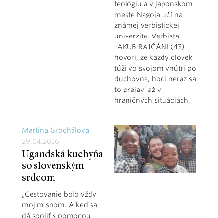
teológiu a v japonskom
meste Nagoja učí na
známej verbistickej
univerzite. Verbista
JAKUB RAJČÁNI (43)
hovorí, že každý človek
túži vo svojom vnútri po
duchovne, hoci neraz sa
to prejaví až v
hraničných situáciách.
Martina Grochálová
29.04.2026
Ugandská kuchyňa
so slovenským
srdcom
„Cestovanie bolo vždy
mojím snom. A keď sa
dá spojiť s pomocou