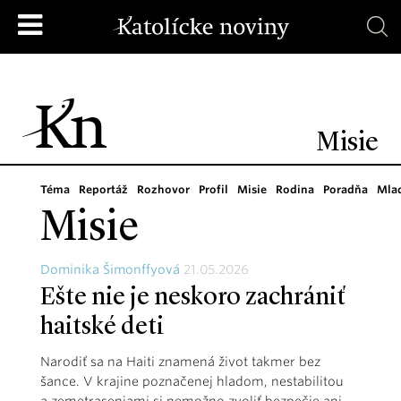
Misie
Téma
Reportáž
Rozhovor
Profil
Misie
Rodina
Poradňa
Mla
Misie
Dominika Šimonffyová
21.05.2026
Ešte nie je neskoro zachrániť
haitské deti
Narodiť sa na Haiti znamená život takmer bez
šance. V krajine poznačenej hladom, nestabilitou