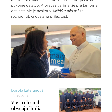
a zemetraseniami si nemožno zvoliť bezpečie ani
pokojné detstvo. A predsa veríme, že pre tamojšie
deti ešte nie je neskoro. Každý z nás môže
rozhodnúť, či dostanú príležitosť.
Dorota Luteránová
13.05.2026
Vieru chránili
obyčajní ľudia