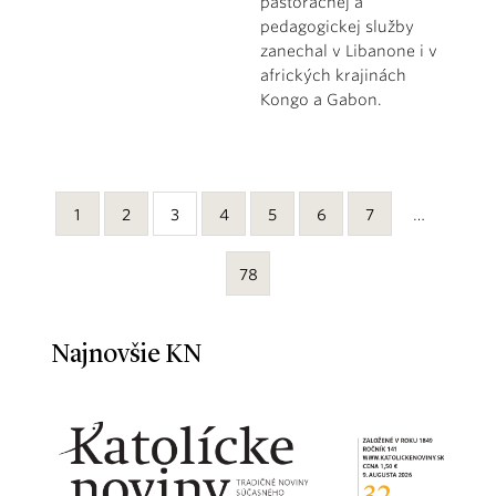
pastoračnej a
pedagogickej služby
zanechal v Libanone i v
afrických krajinách
Kongo a Gabon.
1
2
3
4
5
6
7
…
78
Najnovšie KN