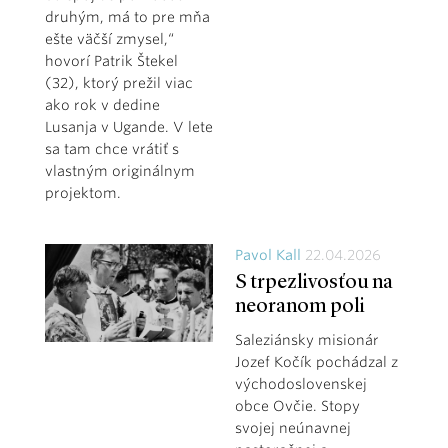
druhým, má to pre mňa
ešte väčší zmysel,“
hovorí Patrik Štekel
(32), ktorý prežil viac
ako rok v dedine
Lusanja v Ugande. V lete
sa tam chce vrátiť s
vlastným originálnym
projektom.
Pavol Kall
22.04.2026
S trpezlivosťou na
neoranom poli
Saleziánsky misionár
Jozef Kočík pochádzal z
východoslovenskej
obce Ovčie. Stopy
svojej neúnavnej