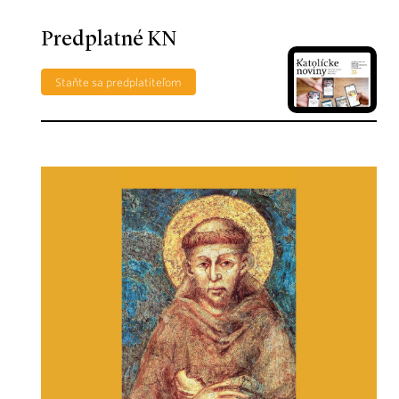
Predplatné KN
Staňte sa predplatiteľom