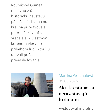
Rovníková Guinea
nedávno zažila
historickú návštevu
pápeža. Keď sa na ňu
krajina pripravovala,
popri očakávaní sa
vracala aj k vlastným
koreňom viery – k
príbehom ľudí, ktorí ju
udržali počas
prenasledovania.
Martina Grochálová
06.05.2026
Ako kresťania sa
neraz stávajú
hrdinami
Vyštudoval morálnu