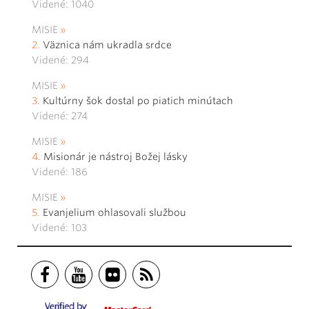
Videné: 1040
MISIE
Väznica nám ukradla srdce
Videné: 294
MISIE
Kultúrny šok dostal po piatich minútach
Videné: 274
MISIE
Misionár je nástroj Božej lásky
Videné: 186
MISIE
Evanjelium ohlasovali službou
Videné: 103