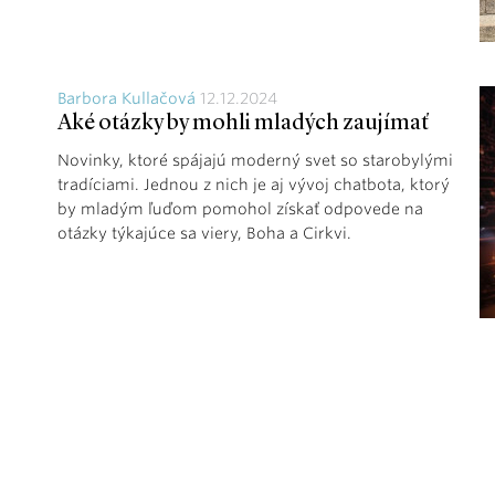
Barbora Kullačová
12.12.2024
Aké otázky by mohli mladých zaujímať
Novinky, ktoré spájajú moderný svet so starobylými
tradíciami. Jednou z nich je aj vývoj chatbota, ktorý
by mladým ľuďom pomohol získať odpovede na
otázky týkajúce sa viery, Boha a Cirkvi.