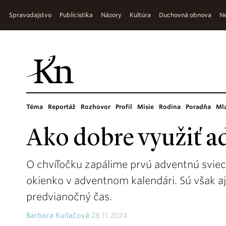
Spravodajstvo
Publicistika
Názory
Kultúra
Duchovná obnova
Ne
Téma
Reportáž
Rozhovor
Profil
Misie
Rodina
Poradňa
Ml
Ako dobre využiť a
O chvíľočku zapálime prvú adventnú sviecu 
okienko v adventnom kalendári. Sú však aj
predvianočný čas.
Barbora Kullačová
28.11.2024