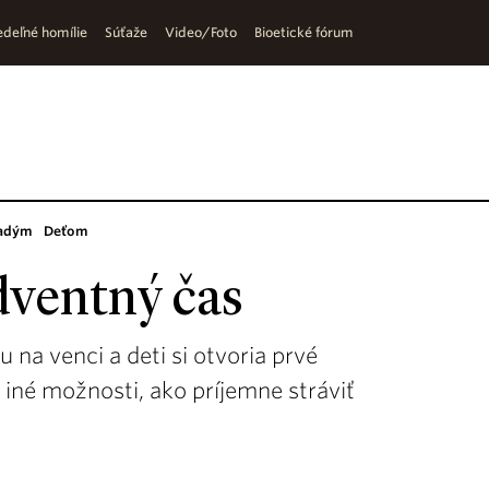
deľné homílie
Súťaže
Video/Foto
Bioetické fórum
adým
Deťom
dventný čas
na venci a deti si otvoria prvé
 iné možnosti, ako príjemne stráviť