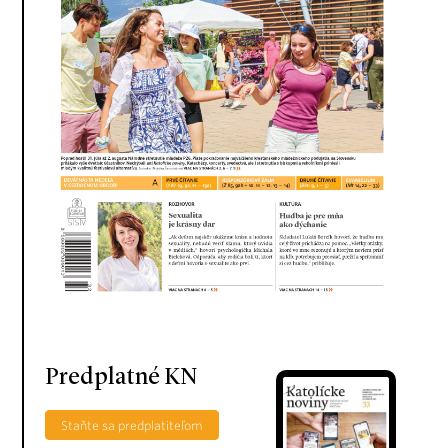
Predplatné KN
Staňte sa predplatiteľom