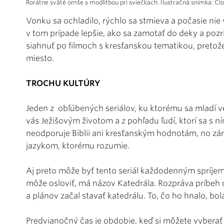
Rorátne sväté omše s modlitbou pri sviečkach. Ilustračná snímka: Člo
Vonku sa ochladilo, rýchlo sa stmieva a počasie nie
v tom prípade lepšie, ako sa zamotať do deky a pozr
siahnuť po filmoch s kresťanskou tematikou, pretože
miesto.
TROCHU KULTÚRY
Jeden z obľúbených seriálov, ku ktorému sa mladí ve
vás Ježišovým životom a z pohľadu ľudí, ktorí sa s ní
neodporuje Biblii ani kresťanským hodnotám, no z
jazykom, ktorému rozumie.
Aj preto môže byť tento seriál každodenným spríjem
môže osloviť, má názov Katedrála. Rozpráva príbeh 
a plánov začal stavať katedrálu. To, čo ho hnalo, bol
Predvianočný čas je obdobie, keď si môžete vybera