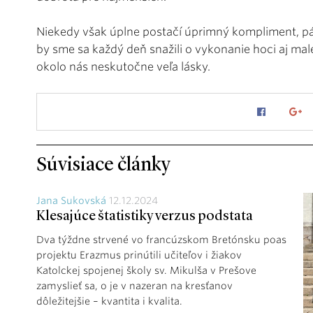
Niekedy však úplne postačí úprimný kompliment, p
by sme sa každý deň snažili o vykonanie hoci aj mal
okolo nás neskutočne veľa lásky.
Súvisiace články
Jana Sukovská
12.12.2024
Klesajúce štatistiky verzus podstata
Dva týždne strvené vo francúzskom Bretónsku poas
projektu Erazmus prinútili učiteľov i žiakov
Katolckej spojenej školy sv. Mikulša v Prešove
zamyslieť sa, o je v nazeran na kresťanov
dôležitejšie – kvantita i kvalita.