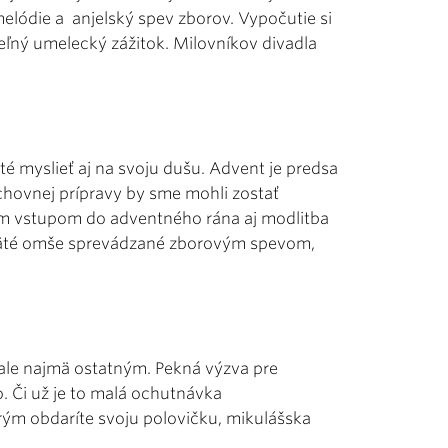
elódie a anjelský spev zborov. Vypočutie si
ný umelecký zážitok. Milovníkov divadla
 myslieť aj na svoju dušu. Advent je predsa
chovnej prípravy by sme mohli zostať
m vstupom do adventného rána aj modlitba
sväté omše sprevádzané zborovým spevom,
 ale najmä ostatným. Pekná výzva pre
. Či už je to malá ochutnávka
ým obdaríte svoju polovičku, mikulášska