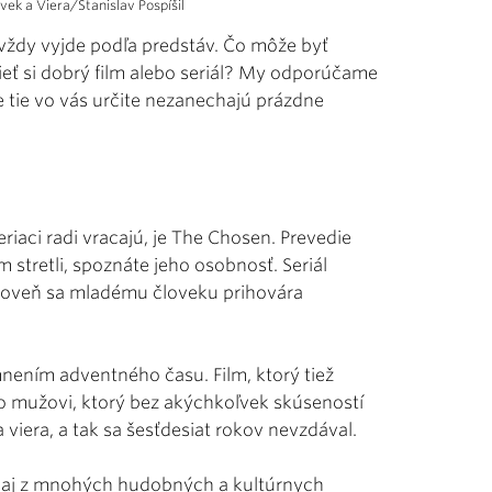
vek a Viera/Stanislav Pospíšil
 vždy vyjde podľa predstáv. Čo môže byť
ieť si dobrý film alebo seriál? My odporúčame
 tie vo vás určite nezanechajú prázdne
riaci radi vracajú, je The Chosen. Prevedie
m stretli, spoznáte jeho osobnosť. Seriál
ároveň sa mladému človeku prihovára
nením adventného času. Film, ktorý tiež
o mužovi, ktorý bez akýchkoľvek skúseností
a viera, a tak sa šesťdesiat rokov nevzdával.
ť aj z mnohých hudobných a kultúrnych