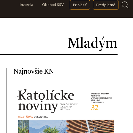
Inzercia
Obchod SSV
Prihlásiť
Predplatné
Mladým
Najnovšie KN