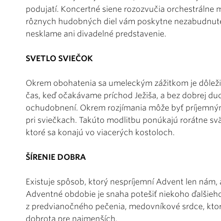
podujatí. Koncertné siene rozozvučia orchestrálne m
rôznych hudobných diel vám poskytne nezabudnuteľ
nesklame ani divadelné predstavenie.
SVETLO SVIEČOK
Okrem obohatenia sa umeleckým zážitkom je dôležité
čas, keď očakávame príchod Ježiša, a bez dobrej du
ochudobnení. Okrem rozjímania môže byť príjemný
pri sviečkach. Takúto modlitbu ponúkajú rorátne 
ktoré sa konajú vo viacerých kostoloch.
ŠÍRENIE DOBRA
Existuje spôsob, ktorý nespríjemní Advent len nám,
Adventné obdobie je snaha potešiť niekoho ďalšieho
z predvianočného pečenia, medovníkové srdce, ktor
dobrota pre najmenších.