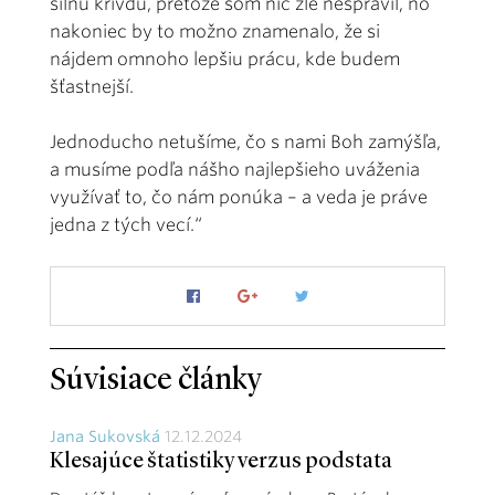
silnú krivdu, pretože som nič zlé nespravil, no
nakoniec by to možno znamenalo, že si
nájdem omnoho lepšiu prácu, kde budem
šťastnejší.
Jednoducho netušíme, čo s nami Boh zamýšľa,
a musíme podľa nášho najlepšieho uváženia
využívať to, čo nám ponúka – a veda je práve
jedna z tých vecí.“
Súvisiace články
Jana Sukovská
12.12.2024
Klesajúce štatistiky verzus podstata