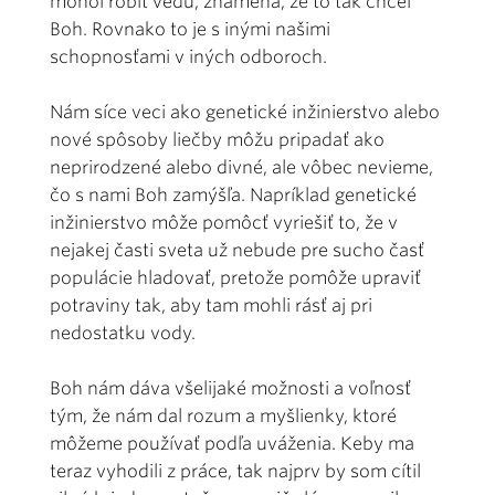
mohol robiť vedu, znamená, že to tak chcel
Boh. Rovnako to je s inými našimi
schopnosťami v iných odboroch.
Nám síce veci ako genetické inžinierstvo alebo
nové spôsoby liečby môžu pripadať ako
neprirodzené alebo divné, ale vôbec nevieme,
čo s nami Boh zamýšľa. Napríklad genetické
inžinierstvo môže pomôcť vyriešiť to, že v
nejakej časti sveta už nebude pre sucho časť
populácie hladovať, pretože pomôže upraviť
potraviny tak, aby tam mohli rásť aj pri
nedostatku vody.
Boh nám dáva všelijaké možnosti a voľnosť
tým, že nám dal rozum a myšlienky, ktoré
môžeme používať podľa uváženia. Keby ma
teraz vyhodili z práce, tak najprv by som cítil