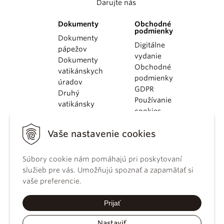
Darujte nás
Dokumenty
Obchodné
podmienky
Dokumenty
Digitálne
pápežov
vydanie
Dokumenty
Obchodné
vatikánskych
podmienky
úradov
GDPR
Druhý
Používanie
vatikánsky
cookies
koncil
Dokumenty
Vaše nastavenie cookies
KBS
Kódex
Súbory cookie nám pomáhajú pri poskytovaní
kánonického
služieb pre vás. Umožňujú spoznať a zapamätať si
práva
vaše preferencie.
Katechizmus
Katolíckej
Prijať
cirkvi
Nastaviť