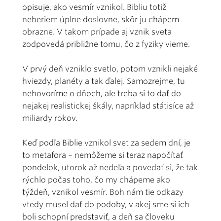
opisuje, ako vesmír vznikol. Bibliu totiž
neberiem úplne doslovne, skôr ju chápem
obrazne. V takom prípade aj vznik sveta
zodpovedá približne tomu, čo z fyziky vieme.
V prvý deň vzniklo svetlo, potom vznikli nejaké
hviezdy, planéty a tak ďalej. Samozrejme, tu
nehovoríme o dňoch, ale treba si to dať do
nejakej realistickej škály, napríklad státisíce až
miliardy rokov.
Keď podľa Biblie vznikol svet za sedem dní, je
to metafora – nemôžeme si teraz napočítať
pondelok, utorok až nedeľa a povedať si, že tak
rýchlo počas toho, čo my chápeme ako
týždeň, vznikol vesmír. Boh nám tie odkazy
vtedy musel dať do podoby, v akej sme si ich
boli schopní predstaviť, a deň sa človeku