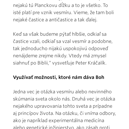
nejakú tú Planckovu dĺžku a to je všetko. To
isté platí pre vznik vesmíru. Vieme, že tam boli
nejaké častice a antičastice a tak ďalej.
Keď sa však budeme pýtať hlbšie, odkiaľ sa
častice vzali, odkiaľ sa vzal vesmír a podobne,
tak jednoducho nijakú uspokojivú odpoveď
nenájdeme zrejme nikdy. Vtedy má zmysel
siahnuť po Biblii,“ vysvetľuje Peter Kráčalík.
Využívať možnosti, ktoré nám dáva Boh
Jedna vec je otázka vesmíru alebo nevinného
skúmania sveta okolo nás. Druhá vec je otázka
nejakého upravovania tohto sveta a prípadne
aj princípov života. Na otázku, či vníma odbory,
ako je napríklad experimentálna medicína
alebo genetické inžinierstvo, ako zásah proti