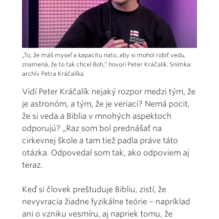
„To, že máš myseľ a kapacitu nato, aby si mohol robiť vedu,
znamená, že to tak chcel Boh,“ hovorí Peter Kráčalík. Snímka:
archív Petra Kráčalíka
Vidí Peter Kráčalík nejaký rozpor medzi tým, že
je astronóm, a tým, že je veriaci? Nemá pocit,
že si veda a Biblia v mnohých aspektoch
odporujú? „Raz som bol prednášať na
cirkevnej škole a tam tiež padla práve táto
otázka. Odpovedal som tak, ako odpoviem aj
teraz.
Keď si človek preštuduje Bibliu, zistí, že
nevyvracia žiadne fyzikálne teórie – napríklad
ani o vzniku vesmíru, aj napriek tomu, že