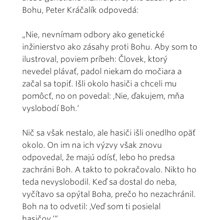
Bohu, Peter Kráčalík odpovedá:
„Nie, nevnímam odbory ako genetické
inžinierstvo ako zásahy proti Bohu. Aby som to
ilustroval, poviem príbeh: Človek, ktorý
nevedel plávať, padol niekam do močiara a
začal sa topiť. Išli okolo hasiči a chceli mu
pomôcť, no on povedal: ,Nie, ďakujem, mňa
vyslobodí Boh.‘
Nič sa však nestalo, ale hasiči išli onedlho opäť
okolo. On im na ich výzvy však znovu
odpovedal, že majú odísť, lebo ho predsa
zachráni Boh. A takto to pokračovalo. Nikto ho
teda nevyslobodil. Keď sa dostal do neba,
vyčítavo sa opýtal Boha, prečo ho nezachránil.
Boh na to odvetil: ,Veď som ti posielal
hasičov.‘“