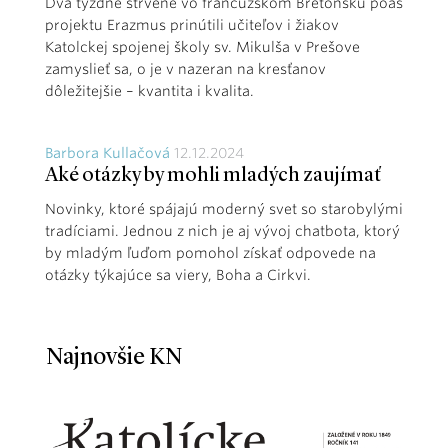
Dva týždne strvené vo francúzskom Bretónsku poas
projektu Erazmus prinútili učiteľov i žiakov
Katolckej spojenej školy sv. Mikulša v Prešove
zamyslieť sa, o je v nazeran na kresťanov
dôležitejšie – kvantita i kvalita.
Barbora Kullačová
12.12.2024
Aké otázky by mohli mladých zaujímať
Novinky, ktoré spájajú moderný svet so starobylými
tradíciami. Jednou z nich je aj vývoj chatbota, ktorý
by mladým ľuďom pomohol získať odpovede na
otázky týkajúce sa viery, Boha a Cirkvi.
Najnovšie KN