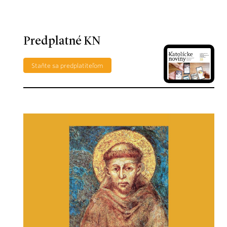
Predplatné KN
Staňte sa predplatiteľom