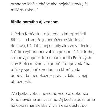
omnoho ľahšie chápe ako nejaké stovky či
milióny rokov.“
Biblia pomáha aj vedcom
U Petra Kráčalíka to je teda o interpretácii
Biblie – o tom, že ju nemôžeme študovať
doslova, hľadať v nej detaily ako vo vedeckej
štúdii a vyhodnocovať ich presnosť. Na druhej
strane aj napriek tomu nám podľa Petrových
slov Biblia možno vie pomôcť odpovedať na
otázky spojené s vedou, na ktoré veda
odpovedať nedokáže – práve vďaka svojej
obraznosti.
„Vo fyzike vôbec nevieme všetko, dokonca
toho nevieme ani väčšinu. Aj keď sa pozeráme
na čoraz menšie škály, vieme sa dostať po