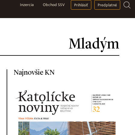
Inzercia
Obchod SSV
Prihlásiť
Predplatné
Mladým
Najnovšie KN