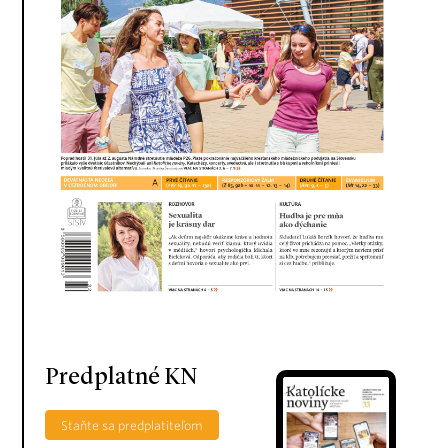
Predplatné KN
Staňte sa predplatiteľom