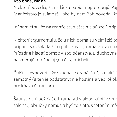
Kto chce, hľadá
Niektorí povedia, že na lásku papier nepotrebujú. Pap
Manželstvo je sviatosť – ako by nám Boh povedal,
Iní namietnu, že na manželstvo ešte nie sú zrelí, pri
Niektorí argumentujú, že u nich doma sú veľmi zlé po
prípade sa však dá žiť u príbuzných, kamarátov či ná
Prípadne hľadať pomoc v spoločenstve, u duchovného
nasmerujú, možno aj (na čas) prichýlia.
Ďalší sa vyhovoria, že svadba je drahá. Nuž, sú takí, 
samotný (a ten je podstatný; nie hostina a veci oko
pre kňaza či kantora.
Šaty sa dajú požičať od kamarátky alebo kúpiť z dru
salóna), obrúčky nemusia byť zo zlata, s fotením 