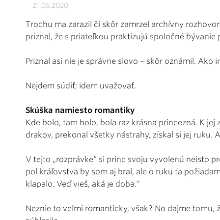
21.05.2020
Trochu ma zarazil či skôr zamrzel archívny rozhovor
priznal, že s priateľkou praktizujú spoločné bývanie
Priznal asi nie je správne slovo – skôr oznámil. Ako 
Nejdem súdiť; idem uvažovať.
Skúška namiesto romantiky
Kde bolo, tam bolo, bola raz krásna princezná. K jej za
drakov, prekonal všetky nástrahy, získal si jej ruku. A
V tejto „rozprávke“ si princ svoju vyvolenú neisto p
pol kráľovstva by som aj bral, ale o ruku ťa požiada
klapalo. Veď vieš, aká je doba.“
Neznie to veľmi romanticky, však? No dajme tomu, ž