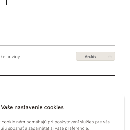
cke noviny
Archív
Obchodné podmienky
ápežov
Digitálne vydanie
Vaše nastavenie cookies
tikánskych úradov
Obchodné podmienky
sky koncil
GDPR
 cookie nám pomáhajú pri poskytovaní služieb pre vás.
BS
Používanie cookies
jú spoznať a zapamätať si vaše preferencie.