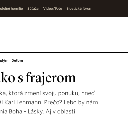
deľné homílie
Súťaže
Video/Foto
Bioetické fórum
adým
Deťom
ko s frajerom
ka, ktorá zmení svoju ponuku, hneď
nál Karl Lehmann. Prečo? Lebo by nám
nia Boha - Lásky. Aj v oblasti