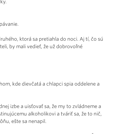
rky.
pávanie.
hého, ktorá sa pretiahla do noci. Aj tí, čo sú
steli, by mali vedieť, že už dobrovoľné
hom, kde dievčatá a chlapci spia oddelene a
nej izbe a uisťovať sa, že my to zvládneme a
inujúcemu alkoholikovi a tváriť sa, že to nič,
ôňu, ešte sa nenapil.