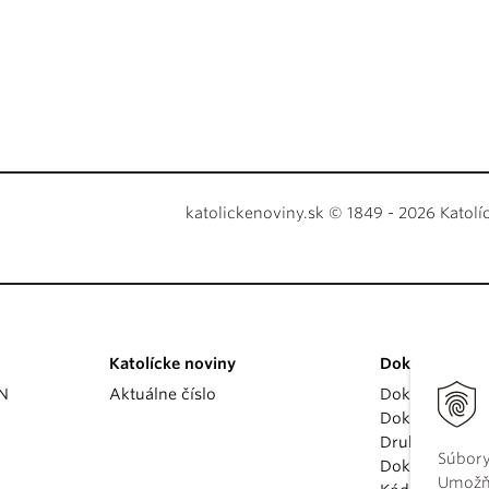
katolickenoviny.sk © 1849 - 2026 Katolí
Katolícke noviny
Dokumenty
KN
Aktuálne číslo
Dokumenty p
Dokumenty va
Druhý vatikán
Súbory
Dokumenty K
Umožňu