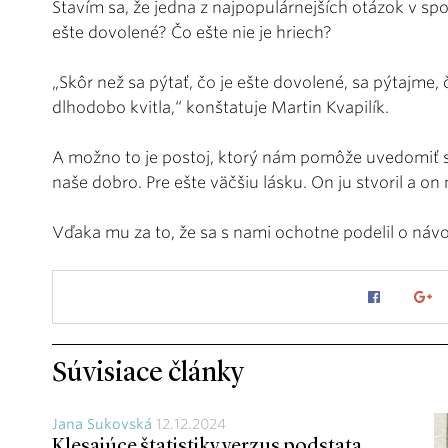
Stavím sa, že jedna z najpopulárnejších otázok v spo
ešte dovolené? Čo ešte nie je hriech?
„Skôr než sa pýtať, čo je ešte dovolené, sa pýtajme,
dlhodobo kvitla,“ konštatuje Martin Kvapilík.
A možno to je postoj, ktorý nám pomôže uvedomiť si,
naše dobro. Pre ešte väčšiu lásku. On ju stvoril a on 
Vďaka mu za to, že sa s nami ochotne podelil o ná
Súvisiace články
Jana Sukovská
12.12.2024
Klesajúce štatistiky verzus podstata