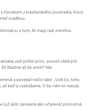
 s človekom z kresťanského prostredia, ktorý
 pred svadbou.
informáciu o tom, že majú radi zmrzlinu.
kliatej veži prišiel princ, porazil všetkých
 žili šťastne až do smrti? Nie.
remeral a povedal niečo také: „Vieš čo, toho
m, až keď si vyskúšame, či by nám to naozaj
e (už skôr zarazená ako očarená) princezná