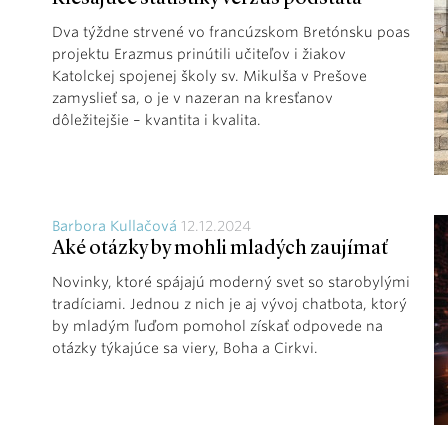
Dva týždne strvené vo francúzskom Bretónsku poas
projektu Erazmus prinútili učiteľov i žiakov
Katolckej spojenej školy sv. Mikulša v Prešove
zamyslieť sa, o je v nazeran na kresťanov
dôležitejšie – kvantita i kvalita.
Barbora Kullačová
12.12.2024
Aké otázky by mohli mladých zaujímať
Novinky, ktoré spájajú moderný svet so starobylými
tradíciami. Jednou z nich je aj vývoj chatbota, ktorý
by mladým ľuďom pomohol získať odpovede na
otázky týkajúce sa viery, Boha a Cirkvi.