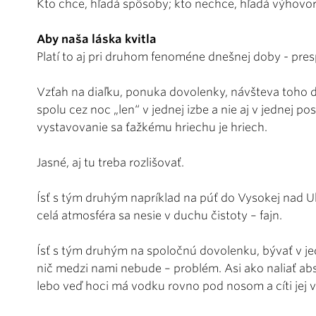
Kto chce, hľadá spôsoby; kto nechce, hľadá výhovo
Aby naša láska kvitla
Platí to aj pri druhom fenoméne dnešnej doby - pres
Vzťah na diaľku, ponuka dovolenky, návšteva toho dru
spolu cez noc „len“ v jednej izbe a nie aj v jednej po
vystavovanie sa ťažkému hriechu je hriech.
Jasné, aj tu treba rozlišovať.
Ísť s tým druhým napríklad na púť do Vysokej nad U
celá atmosféra sa nesie v duchu čistoty – fajn.
Ísť s tým druhým na spoločnú dovolenku, bývať v jed
nič medzi nami nebude – problém. Asi ako naliať abst
lebo veď hoci má vodku rovno pod nosom a cíti jej v