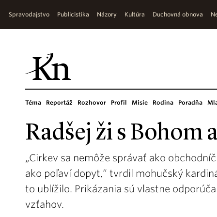
Spravodajstvo
Publicistika
Názory
Kultúra
Duchovná obnova
Ne
Téma
Reportáž
Rozhovor
Profil
Misie
Rodina
Poradňa
Ml
Radšej ži s Bohom a
„Cirkev sa nemôže správať ako obchodníč
ako poľaví dopyt,“ tvrdil mohučský kardi
to ublížilo. Prikázania sú vlastne odporúča
vzťahov.