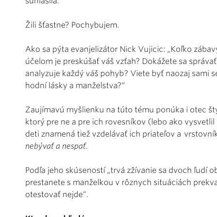
súhlasila.
Žili šťastne? Pochybujem.
Ako sa pýta evanjelizátor Nick Vujicic: „Koľko zábav
účelom je preskúšať váš vzťah? Dokážete sa správať 
analyzuje každý váš pohyb? Viete byť naozaj sami s
hodní lásky a manželstva?“
Zaujímavú myšlienku na túto tému ponúka i otec šty
ktorý pre ne a pre ich rovesníkov (lebo ako vysvetl
deti znamená tiež vzdelávať ich priateľov a vrstovn
nebývať a nespať
.
Podľa jeho skúseností „trvá zžívanie sa dvoch ľudí 
prestanete s manželkou v rôznych situáciách prekva
otestovať nejde“.