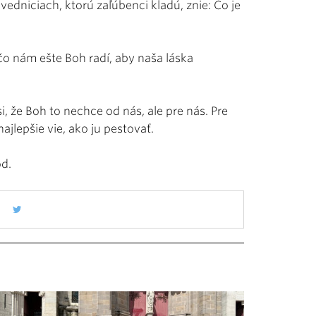
vedniciach, ktorú zaľúbenci kladú, znie: Čo je
 čo nám ešte Boh radí, aby naša láska
 že Boh to nechce od nás, ale pre nás. Pre
najlepšie vie, ako ju pestovať.
vod.