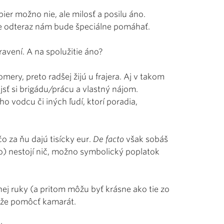
ier možno nie, ale milosť a posilu áno.
 že odteraz nám bude špeciálne pomáhať.
pravení. A na spolužitie áno?
mery, preto radšej žijú u frajera. Aj v takom
jsť si brigádu/prácu a vlastný nájom.
 vodcu či iných ľudí, ktorí poradia,
čo za ňu dajú tisícky eur.
De facto
však sobáš
lo) nestojí nič, možno symbolický poplatok
hej ruky (a pritom môžu byť krásne ako tie zo
môže pomôcť kamarát.