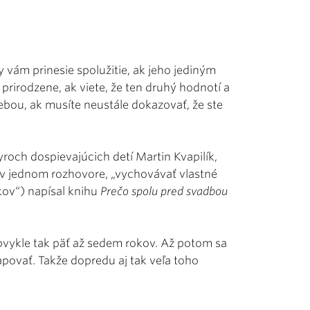
y vám prinesie spolužitie, ak jeho jediným
prirodzene, ak viete, že ten druhý hodnotí a
ebou, ak musíte neustále dokazovať, že ste
roch dospievajúcich detí Martin Kvapilík,
il v jednom rozhovore, „vychovávať vlastné
íkov“) napísal knihu
Prečo spolu pred svadbou
obvykle tak päť až sedem rokov. Až potom sa
povať. Takže dopredu aj tak veľa toho