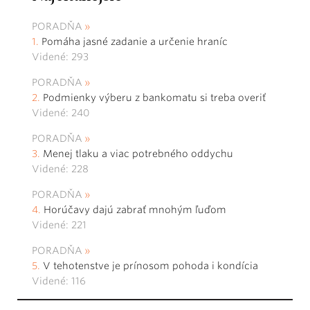
PORADŇA
Pomáha jasné zadanie a určenie hraníc
Videné: 293
PORADŇA
Podmienky výberu z bankomatu si treba overiť
Videné: 240
PORADŇA
Menej tlaku a viac potrebného oddychu
Videné: 228
PORADŇA
Horúčavy dajú zabrať mnohým ľuďom
Videné: 221
PORADŇA
V tehotenstve je prínosom pohoda i kondícia
Videné: 116