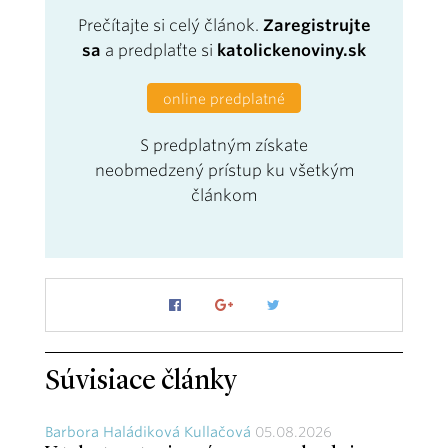
Prečítajte si celý článok.
Zaregistrujte
sa
a predplaťte si
katolickenoviny.sk
online predplatné
S predplatným získate
neobmedzený prístup ku všetkým
článkom
Súvisiace články
Barbora Haládiková Kullačová
05.08.2026