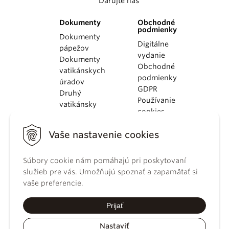
Darujte nás
Dokumenty
Obchodné
podmienky
Dokumenty
Digitálne
pápežov
vydanie
Dokumenty
Obchodné
vatikánskych
podmienky
úradov
GDPR
Druhý
Používanie
vatikánsky
cookies
koncil
Dokumenty
Vaše nastavenie cookies
KBS
Kódex
Súbory cookie nám pomáhajú pri poskytovaní
kánonického
služieb pre vás. Umožňujú spoznať a zapamätať si
práva
vaše preferencie.
Katechizmus
Katolíckej
Prijať
cirkvi
Nastaviť