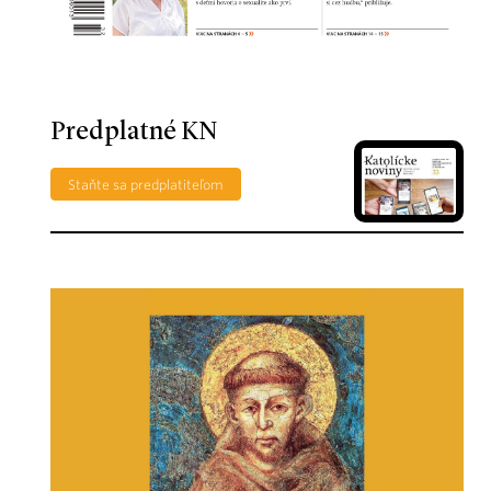
Predplatné KN
Staňte sa predplatiteľom