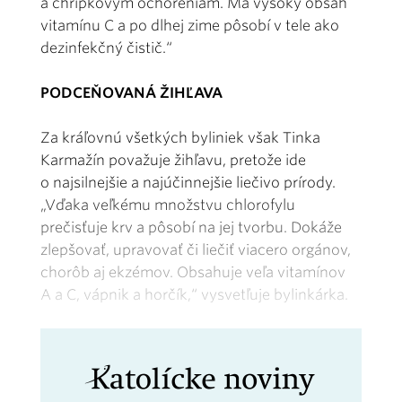
a chrípkovým ochoreniam. Má vysoký obsah
vitamínu C a po dlhej zime pôsobí v tele ako
dezinfekčný čistič.“
PODCEŇOVANÁ ŽIHĽAVA
Za kráľovnú všetkých byliniek však Tinka
Karmažín považuje žihľavu, pretože ide
o najsilnejšie a najúčinnejšie liečivo prírody.
„Vďaka veľkému množstvu chlorofylu
prečisťuje krv a pôsobí na jej tvorbu. Dokáže
zlepšovať, upravovať či liečiť viacero orgánov,
chorôb aj ekzémov. Obsahuje veľa vitamínov
A a C, vápnik a horčík,“ vysvetľuje bylinkárka.