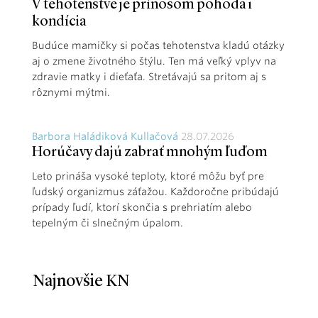
V tehotenstve je prínosom pohoda i
kondícia
Budúce mamičky si počas tehotenstva kladú otázky
aj o zmene životného štýlu. Ten má veľký vplyv na
zdravie matky i dieťaťa. Stretávajú sa pritom aj s
rôznymi mýtmi.
Barbora Haládiková Kullačová
28.07.2026
Horúčavy dajú zabrať mnohým ľuďom
Leto prináša vysoké teploty, ktoré môžu byť pre
ľudský organizmus záťažou. Každoročne pribúdajú
prípady ľudí, ktorí skončia s prehriatím alebo
tepelným či slnečným úpalom.
Najnovšie KN