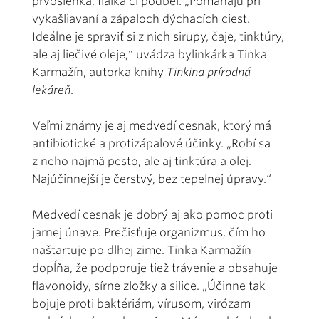
prvosienka, fialka či podbeľ. „Pomáhajú pri
vykašliavaní a zápaloch dýchacích ciest.
Ideálne je spraviť si z nich sirupy, čaje, tinktúry,
ale aj liečivé oleje,“ uvádza bylinkárka Tinka
Karmažín, autorka knihy
Tinkina prírodná
lekáreň
.
Veľmi známy je aj medvedí cesnak, ktorý má
antibiotické a protizápalové účinky. „Robí sa
z neho najmä pesto, ale aj tinktúra a olej.
Najúčinnejší je čerstvý, bez tepelnej úpravy.“
Medvedí cesnak je dobrý aj ako pomoc proti
jarnej únave. Prečisťuje organizmus, čím ho
naštartuje po dlhej zime. Tinka Karmažín
dopĺňa, že podporuje tiež trávenie a obsahuje
flavonoidy, sírne zložky a silice. „Účinne tak
bojuje proti baktériám, vírusom, virózam