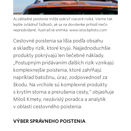
Aj základné poistenie môže pokryť viaceré riziká. Vieme tak
lepšie zvládnuť ťažkosti, ak sa na dovolenke prihodí niečo
nepredvídané. Ilustračná snímka: www.istockphoto.com
Cestovné poistenia sa líšia podľa obsahu
a skladby rizík, ktoré kryjú. Najjednoduchšie
produkty pokrývajú len liečebné náklady.
„Postupným pridávaním ďalších rizík vznikajú
komplexnejšie poistenia, ktoré zahŕňajú
napríklad batožinu, úraz, zodpovednosť za
škodu. Na vrchole sú komplexné produkty
s krytím storna a prerušenia cesty,“ objasňuje
Miloš Kmety, nezávislý poradca a analytik
v oblasti cestovného poistenia.
VÝBER SPRÁVNEHO POISTENIA