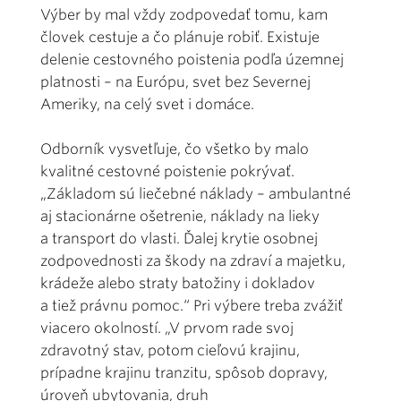
Výber by mal vždy zodpovedať tomu, kam
človek cestuje a čo plánuje robiť. Existuje
delenie cestovného poistenia podľa územnej
platnosti – na Európu, svet bez Severnej
Ameriky, na celý svet i domáce.
Odborník vysvetľuje, čo všetko by malo
kvalitné cestovné poistenie pokrývať.
„Základom sú liečebné náklady – ambulantné
aj stacionárne ošetrenie, náklady na lieky
a transport do vlasti. Ďalej krytie osobnej
zodpovednosti za škody na zdraví a majetku,
krádeže alebo straty batožiny i dokladov
a tiež právnu pomoc.“ Pri výbere treba zvážiť
viacero okolností. „V prvom rade svoj
zdravotný stav, potom cieľovú krajinu,
prípadne krajinu tranzitu, spôsob dopravy,
úroveň ubytovania, druh