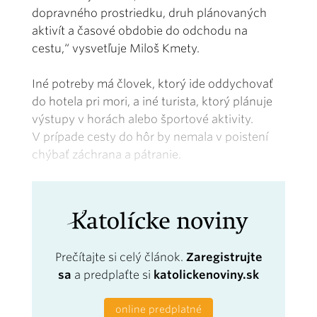
dopravného prostriedku, druh plánovaných
aktivít a časové obdobie do odchodu na
cestu,“ vysvetľuje Miloš Kmety.
Iné potreby má človek, ktorý ide oddychovať
do hotela pri mori, a iné turista, ktorý plánuje
výstupy v horách alebo športové aktivity.
V prípade cesty do hôr by nemala v poistení
chýbať záchrana a pátranie.
Prečítajte si celý článok.
Zaregistrujte
sa
a predplaťte si
katolickenoviny.sk
online predplatné