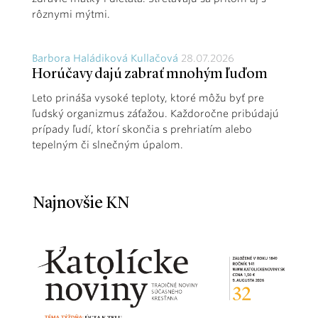
rôznymi mýtmi.
Barbora Haládiková Kullačová
28.07.2026
Horúčavy dajú zabrať mnohým ľuďom
Leto prináša vysoké teploty, ktoré môžu byť pre
ľudský organizmus záťažou. Každoročne pribúdajú
prípady ľudí, ktorí skončia s prehriatím alebo
tepelným či slnečným úpalom.
Najnovšie KN