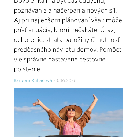
Dovolenka má byť čas oddychu,
poznávania a načerpania nových síl.
Aj pri najlepšom plánovaní však môže
prísť situácia, ktorú nečakáte. Úraz,
ochorenie, strata batožiny či nutnosť
predčasného návratu domov. Pomôcť
vie správne nastavené cestovné
poistenie.
Barbora Kullačová
23.06.2026