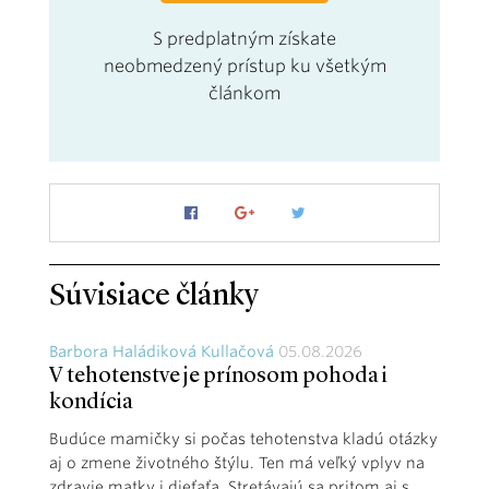
S predplatným získate
neobmedzený prístup ku všetkým
článkom
Súvisiace články
Barbora Haládiková Kullačová
05.08.2026
V tehotenstve je prínosom pohoda i
kondícia
Budúce mamičky si počas tehotenstva kladú otázky
aj o zmene životného štýlu. Ten má veľký vplyv na
zdravie matky i dieťaťa. Stretávajú sa pritom aj s