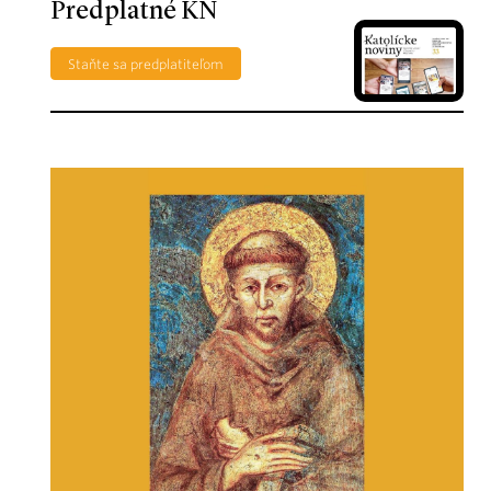
Predplatné KN
Staňte sa predplatiteľom