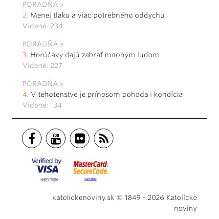
PORADŇA
Menej tlaku a viac potrebného oddychu
Videné: 234
PORADŇA
Horúčavy dajú zabrať mnohým ľuďom
Videné: 227
PORADŇA
V tehotenstve je prínosom pohoda i kondícia
Videné: 134
katolickenoviny.sk © 1849 - 2026 Katolícke
noviny