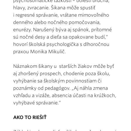
psychosomatické ťažkosti – bolesti brucha,
hlavy, zvracanie. Šikana môže spustiť
i regresné správanie, vrátane mimovoľného
denného alebo nočného pomočovania,
enurézy. Narušený býva aj spánok, prítomné
sú nočné desy a dieťa sa opakovane budí,“
hovorí školská psychologička s dlhoročnou
praxou Monika Mikulič.
Náznakom šikany u starších žiakov môže byť
aj zhoršený prospech, chodenie poza školu,
vyhýbanie sa školským povinnostiam či
poznámky od pedagógov. „Aj náhla zmena
vzhľadu a vizáže, absencia účasti na krúžkoch,
vyhýbavé správanie.“
AKO TO RIEŠIŤ