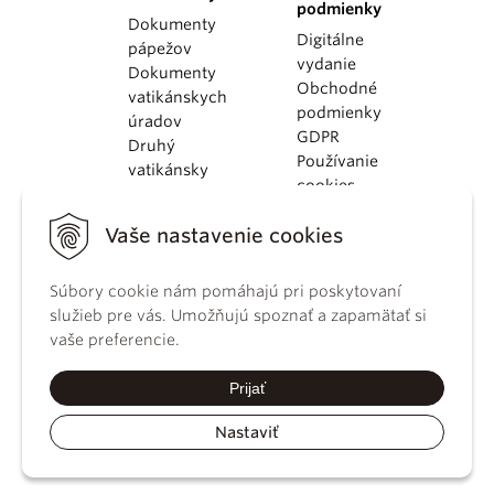
podmienky
Dokumenty
Digitálne
pápežov
vydanie
Dokumenty
Obchodné
vatikánskych
podmienky
úradov
GDPR
Druhý
Používanie
vatikánsky
cookies
koncil
Dokumenty
Vaše nastavenie cookies
KBS
Kódex
Súbory cookie nám pomáhajú pri poskytovaní
kánonického
služieb pre vás. Umožňujú spoznať a zapamätať si
práva
vaše preferencie.
Katechizmus
Katolíckej
Prijať
cirkvi
Nastaviť