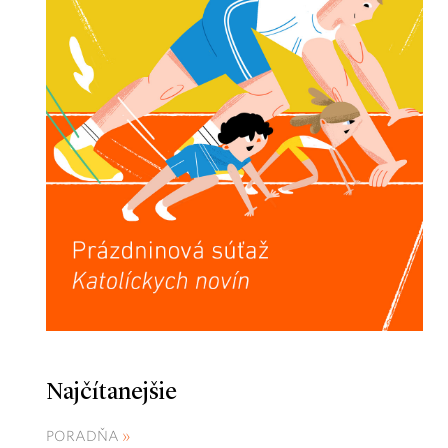
Najčítanejšie
PORADŇA