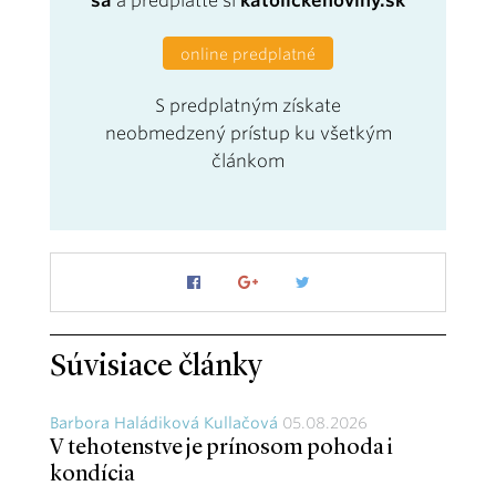
sa
a predplaťte si
katolickenoviny.sk
online predplatné
S predplatným získate
neobmedzený prístup ku všetkým
článkom
Súvisiace články
Barbora Haládiková Kullačová
05.08.2026
V tehotenstve je prínosom pohoda i
kondícia