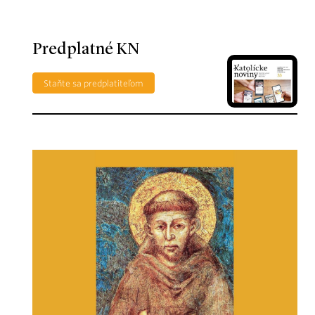
Predplatné KN
Staňte sa predplatiteľom