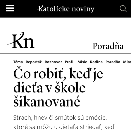
Poradňa
Téma
Reportáž
Rozhovor
Profil
Misie
Rodina
Poradňa
Mla
Čo robiť, keď je
dieťa v škole
šikanované
Strach, hnev či smútok sú emócie,
ktoré sa môžu u dieťaťa striedať, keď