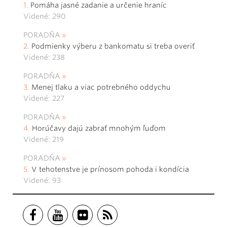
Pomáha jasné zadanie a určenie hraníc
Videné: 290
PORADŇA
Podmienky výberu z bankomatu si treba overiť
Videné: 238
PORADŇA
Menej tlaku a viac potrebného oddychu
Videné: 227
PORADŇA
Horúčavy dajú zabrať mnohým ľuďom
Videné: 219
PORADŇA
V tehotenstve je prínosom pohoda i kondícia
Videné: 93