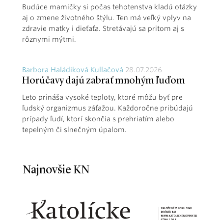
Budúce mamičky si počas tehotenstva kladú otázky
aj o zmene životného štýlu. Ten má veľký vplyv na
zdravie matky i dieťaťa. Stretávajú sa pritom aj s
rôznymi mýtmi.
Barbora Haládiková Kullačová
28.07.2026
Horúčavy dajú zabrať mnohým ľuďom
Leto prináša vysoké teploty, ktoré môžu byť pre
ľudský organizmus záťažou. Každoročne pribúdajú
prípady ľudí, ktorí skončia s prehriatím alebo
tepelným či slnečným úpalom.
Najnovšie KN