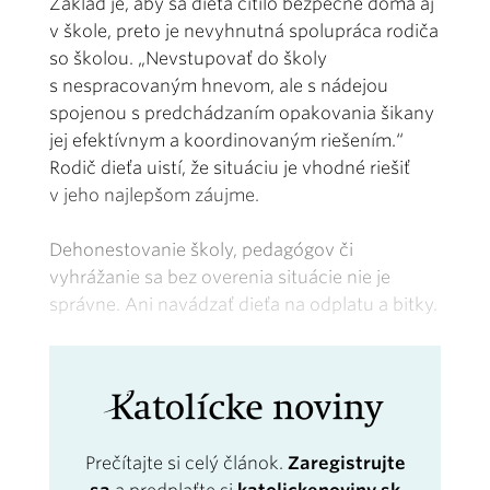
Základ je, aby sa dieťa cítilo bezpečne doma aj
v škole, preto je nevyhnutná spolupráca rodiča
so školou. „Nevstupovať do školy
s nespracovaným hnevom, ale s nádejou
spojenou s predchádzaním opakovania šikany
jej efektívnym a koordinovaným riešením.“
Rodič dieťa uistí, že situáciu je vhodné riešiť
v jeho najlepšom záujme.
Dehonestovanie školy, pedagógov či
vyhrážanie sa bez overenia situácie nie je
správne. Ani navádzať dieťa na odplatu a bitky.
Prečítajte si celý článok.
Zaregistrujte