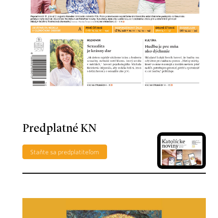
Predplatné KN
Staňte sa predplatiteľom