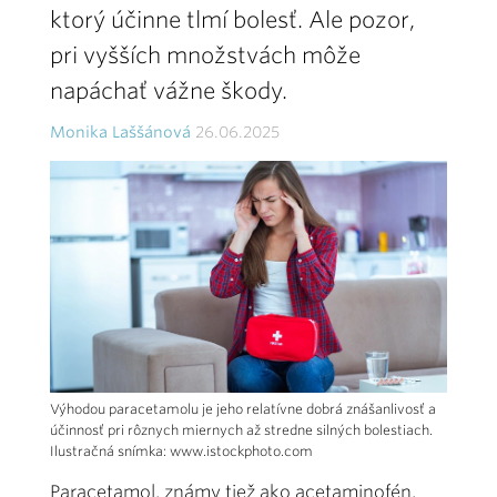
ktorý účinne tlmí bolesť. Ale pozor,
pri vyšších množstvách môže
napáchať vážne škody.
Monika Laššánová
26.06.2025
Výhodou paracetamolu je jeho relatívne dobrá znášanlivosť a
účinnosť pri rôznych miernych až stredne silných bolestiach.
Ilustračná snímka: www.istockphoto.com
Paracetamol, známy tiež ako acetaminofén,