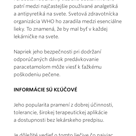
patrí medzi najčastejšie používané analgetiká
a antipyretiká na svete. Svetová zdravotnícka
organizácia WHO ho zaradila medzi esenciálne
lieky. To znamená, že by mal byť v každej
lekárničke na svete.
Napriek jeho bezpečnosti pri dodržaní
odporúčaných dávok predávkovanie
paracetamolom môže viesť k ťažkému
poškodeniu pečene.
INFORMÁCIE SÚ KĽÚČOVÉ
Jeho popularita pramení z dobrej účinnosti,
tolerancie, širokej terapeutickej aplikácie
a dostupnosti bez lekárskeho predpisu.
Je dôležité vedieť o tomto liečive čo najviac