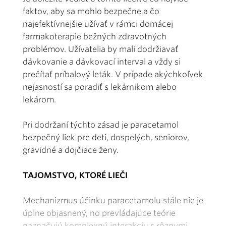
faktov, aby sa mohlo bezpečne a čo
najefektívnejšie užívať v rámci domácej
farmakoterapie bežných zdravotných
problémov. Užívatelia by mali dodržiavať
dávkovanie a dávkovací interval a vždy si
prečítať príbalový leták. V prípade akýchkoľvek
nejasností sa poradiť s lekárnikom alebo
lekárom.
Pri dodržaní týchto zásad je paracetamol
bezpečný liek pre deti, dospelých, seniorov,
gravidné a dojčiace ženy.
TAJOMSTVO, KTORÉ LIEČI
Mechanizmus účinku paracetamolu stále nie je
úplne objasnený, no prevládajúce teórie
naznačujú komplexnú interakciu s rôznymi