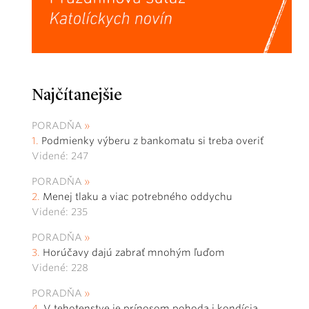
Najčítanejšie
PORADŇA
Podmienky výberu z bankomatu si treba overiť
Videné: 247
PORADŇA
Menej tlaku a viac potrebného oddychu
Videné: 235
PORADŇA
Horúčavy dajú zabrať mnohým ľuďom
Videné: 228
PORADŇA
V tehotenstve je prínosom pohoda i kondícia