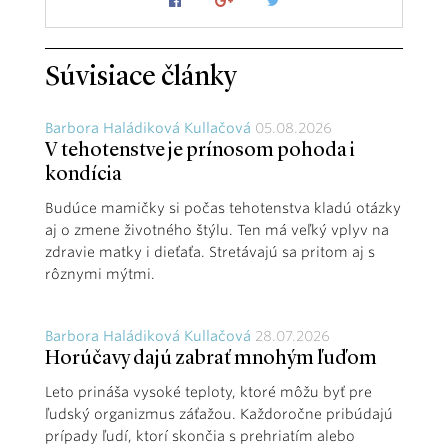
Súvisiace články
Barbora Haládiková Kullačová
05.08.2026
V tehotenstve je prínosom pohoda i
kondícia
Budúce mamičky si počas tehotenstva kladú otázky
aj o zmene životného štýlu. Ten má veľký vplyv na
zdravie matky i dieťaťa. Stretávajú sa pritom aj s
rôznymi mýtmi.
Barbora Haládiková Kullačová
28.07.2026
Horúčavy dajú zabrať mnohým ľuďom
Leto prináša vysoké teploty, ktoré môžu byť pre
ľudský organizmus záťažou. Každoročne pribúdajú
prípady ľudí, ktorí skončia s prehriatím alebo