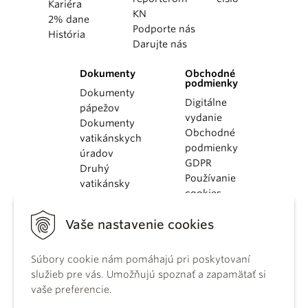
Kariéra
KN
2% dane
Podporte nás
História
Darujte nás
Dokumenty
Obchodné
podmienky
Dokumenty
Digitálne
pápežov
vydanie
Dokumenty
Obchodné
vatikánskych
podmienky
úradov
GDPR
Druhý
Používanie
vatikánsky
cookies
koncil
Dokumenty
Vaše nastavenie cookies
KBS
Kódex
Súbory cookie nám pomáhajú pri poskytovaní
kánonického
služieb pre vás. Umožňujú spoznať a zapamätať si
práva
vaše preferencie.
Katechizmus
Katolíckej