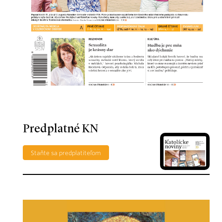
Predplatné KN
Staňte sa predplatiteľom