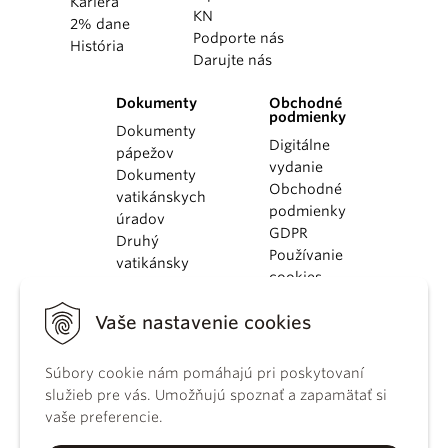
Kariéra
KN
2% dane
Podporte nás
História
Darujte nás
Dokumenty
Obchodné
podmienky
Dokumenty
Digitálne
pápežov
vydanie
Dokumenty
Obchodné
vatikánskych
podmienky
úradov
GDPR
Druhý
Používanie
vatikánsky
cookies
koncil
Dokumenty
Vaše nastavenie cookies
KBS
Kódex
Súbory cookie nám pomáhajú pri poskytovaní
kánonického
služieb pre vás. Umožňujú spoznať a zapamätať si
práva
vaše preferencie.
Katechizmus
Katolíckej