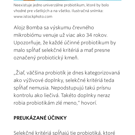
Neexistuje jedno univerzálne probiotikum, ktoré by bolo
vhodné pre všetkých a na všetko. Ilustračná snímka:
www.istockphoto.com
Alojz Bomba sa výskumu črevného
mikrobiómu venuje už viac ako 34 rokov.
Upozorňuje, že každé účinné probiotikum by
malo spĺňať selekčné kritériá a mať presne
označený probiotický kmeň.
„Žiaľ, väčšina probiotík je dnes kategorizovaná
ako výživové doplnky, selekčné kritériá teda
spĺňať nemusia. Nepodstupujú takú prísnu
kontrolu ako liečivá. Takéto doplnky neraz
robia probiotikám zlé meno,“ hovorí.
PREUKÁZANÉ ÚČINKY
Selekčné kritériá spĺňajú tie probiotiká, ktoré