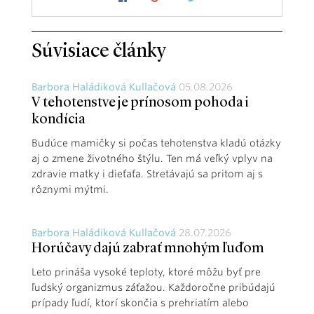
Súvisiace články
Barbora Haládiková Kullačová
05.08.2026
V tehotenstve je prínosom pohoda i
kondícia
Budúce mamičky si počas tehotenstva kladú otázky
aj o zmene životného štýlu. Ten má veľký vplyv na
zdravie matky i dieťaťa. Stretávajú sa pritom aj s
rôznymi mýtmi.
Barbora Haládiková Kullačová
28.07.2026
Horúčavy dajú zabrať mnohým ľuďom
Leto prináša vysoké teploty, ktoré môžu byť pre
ľudský organizmus záťažou. Každoročne pribúdajú
prípady ľudí, ktorí skončia s prehriatím alebo