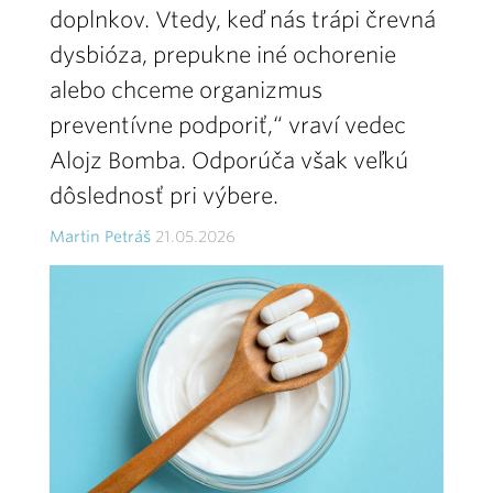
doplnkov. Vtedy, keď nás trápi črevná
dysbióza, prepukne iné ochorenie
alebo chceme organizmus
preventívne podporiť,“ vraví vedec
Alojz Bomba. Odporúča však veľkú
dôslednosť pri výbere.
Martin Petráš
21.05.2026