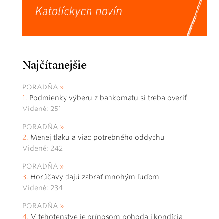
Najčítanejšie
PORADŇA
Podmienky výberu z bankomatu si treba overiť
Videné: 251
PORADŇA
Menej tlaku a viac potrebného oddychu
Videné: 242
PORADŇA
Horúčavy dajú zabrať mnohým ľuďom
Videné: 234
PORADŇA
V tehotenstve je prínosom pohoda i kondícia