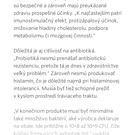
sú bezpečné a zároveň majú preukázané
zdraviu prospešné účinky. „K najčastejším patrí
imunostimulačný efekt, protizápalový účinok,
znižovanie hladiny cholesterolu, podpora
metabolizmu či mozgovej činnosti.“
Dôležitá je aj citlivosť na antibiotiká.
„Probiotiká nesmú prenášať antibiotickú
rezistenciu, pretože tá je dnes v zdravotníctve
veľký problém.“ Zároveň nesmú produkovať
histamín, čo je dôležité najmä pri histamínovej
intolerancii. Musia byť tiež schopné prežiť
v kyslom prostredí tráviaceho traktu.
„V konečnom produkte musí byť minimálne
také množstvo baktérií, aké výrobca deklaruje
na obale. Ide približne o 10^8 až 10^9 CFU, čiže
kolónií formujúcich jednotiek/ml,“ uvádza