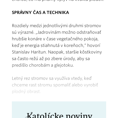
SPRÁVNY ČAS A TECHNIKA
Rozdiely medzi jednotlivými druhmi stromov
sú výrazné. „Jadrovinám možno odstraňovať
hrubšie konáre v čase vegetačného pokoja,
keď je energia stiahnutá v koreňoch,“ hovorí
Stanislav Haritun. Naopak, staršie kôstkoviny
sa často režú až po zbere úrody, aby sa
predišlo chorobám a glejotoku.
Letný rez stromov sa využíva vtedy, keď
chceme rast stromu spomaliť alebo vyrobiť
plodný obrast.