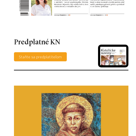
Predplatné KN
Staňte sa predplatiteľom