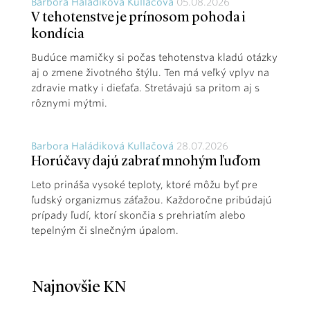
Barbora Haládiková Kullačová
05.08.2026
V tehotenstve je prínosom pohoda i
kondícia
Budúce mamičky si počas tehotenstva kladú otázky
aj o zmene životného štýlu. Ten má veľký vplyv na
zdravie matky i dieťaťa. Stretávajú sa pritom aj s
rôznymi mýtmi.
Barbora Haládiková Kullačová
28.07.2026
Horúčavy dajú zabrať mnohým ľuďom
Leto prináša vysoké teploty, ktoré môžu byť pre
ľudský organizmus záťažou. Každoročne pribúdajú
prípady ľudí, ktorí skončia s prehriatím alebo
tepelným či slnečným úpalom.
Najnovšie KN