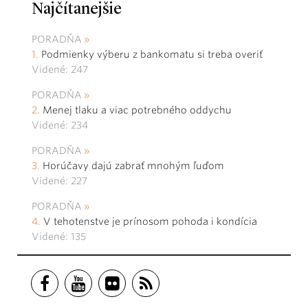
Najčítanejšie
PORADŇA
Podmienky výberu z bankomatu si treba overiť
Videné: 247
PORADŇA
Menej tlaku a viac potrebného oddychu
Videné: 234
PORADŇA
Horúčavy dajú zabrať mnohým ľuďom
Videné: 227
PORADŇA
V tehotenstve je prínosom pohoda i kondícia
Videné: 135