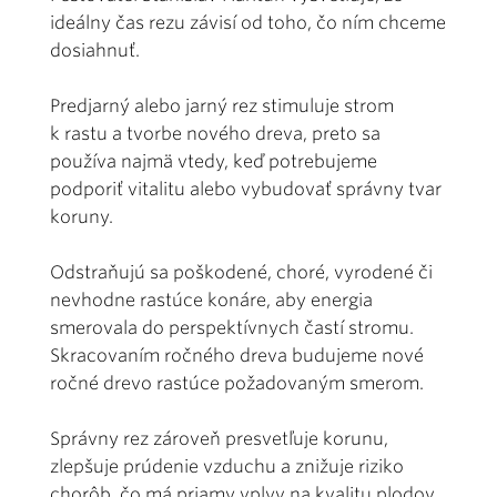
ideálny čas rezu závisí od toho, čo ním chceme
dosiahnuť.
Predjarný alebo jarný rez stimuluje strom
k rastu a tvorbe nového dreva, preto sa
používa najmä vtedy, keď potrebujeme
podporiť vitalitu alebo vybudovať správny tvar
koruny.
Odstraňujú sa poškodené, choré, vyrodené či
nevhodne rastúce konáre, aby energia
smerovala do perspektívnych častí stromu.
Skracovaním ročného dreva budujeme nové
ročné drevo rastúce požadovaným smerom.
Správny rez zároveň presvetľuje korunu,
zlepšuje prúdenie vzduchu a znižuje riziko
chorôb, čo má priamy vplyv na kvalitu plodov.