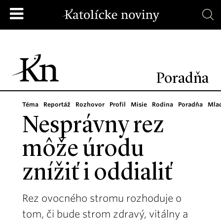
Poradňa
Téma
Reportáž
Rozhovor
Profil
Misie
Rodina
Poradňa
Mla
Nesprávny rez
môže úrodu
znížiť i oddialiť
Rez ovocného stromu rozhoduje o
tom, či bude strom zdravý, vitálny a