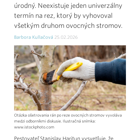
úrodný. Neexistuje jeden univerzálny
termín na rez, ktorý by vyhovoval
všetkým druhom ovocných stromov.
Barbora Kullačová
25.02.2026
Otázka ošetrovania rán po reze ovocných stromov vyvoláva
medzi odborníkmi diskusie. Ilustračná snímka:
www.istockphoto.com
Pestovateľ Stanislav Haritun vysvetľuje, že