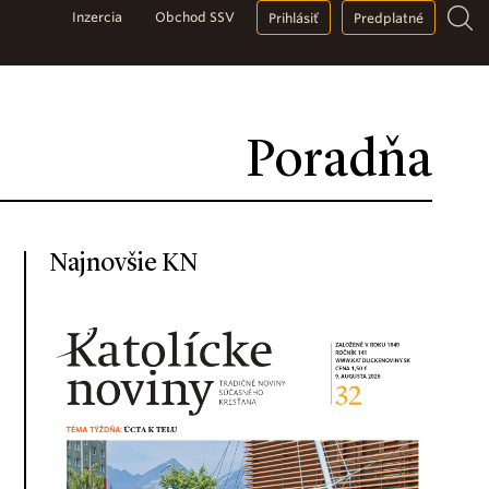
Inzercia
Obchod SSV
Prihlásiť
Predplatné
Poradňa
Najnovšie KN