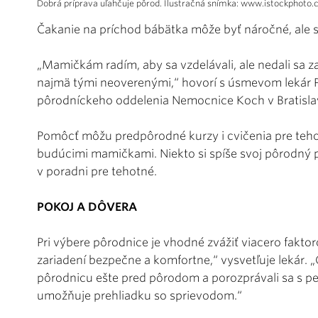
Dobrá príprava uľahčuje pôrod. Ilustračná snímka: www.istockphoto
Čakanie na príchod bábätka môže byť náročné, ale s
„Mamičkám radím, aby sa vzdelávali, ale nedali sa za
najmä tými neoverenými,“ hovorí s úsmevom lekár P
pôrodníckeho oddelenia Nemocnice Koch v Bratisla
Pomôcť môžu predpôrodné kurzy i cvičenia pre tehotn
budúcimi mamičkami. Niekto si spíše svoj pôrodný 
v poradni pre tehotné.
POKOJ A DÔVERA
Pri výbere pôrodnice je vhodné zvážiť viacero faktoro
zariadení bezpečne a komfortne,“ vysvetľuje lekár.
pôrodnicu ešte pred pôrodom a porozprávali sa s 
umožňuje prehliadku so sprievodom.“