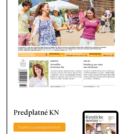
Predplatné KN
Staňte sa predplatiteľom