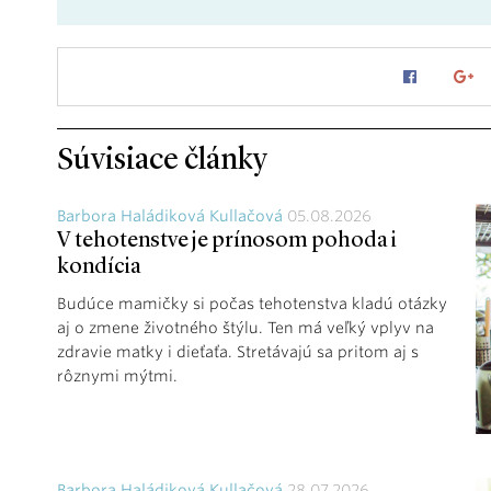
Súvisiace články
Barbora Haládiková Kullačová
05.08.2026
V tehotenstve je prínosom pohoda i
kondícia
Budúce mamičky si počas tehotenstva kladú otázky
aj o zmene životného štýlu. Ten má veľký vplyv na
zdravie matky i dieťaťa. Stretávajú sa pritom aj s
rôznymi mýtmi.
Barbora Haládiková Kullačová
28.07.2026