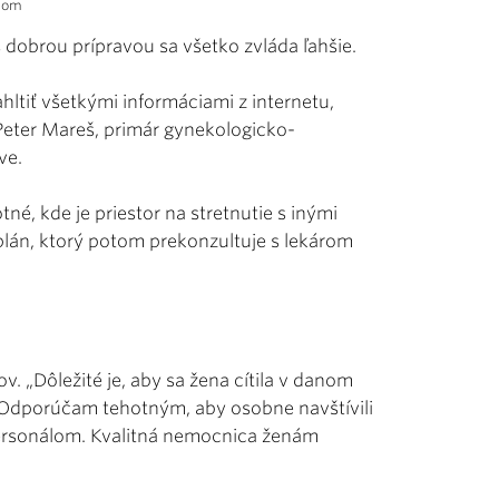
.com
 dobrou prípravou sa všetko zvláda ľahšie.
hltiť všetkými informáciami z internetu,
eter Mareš, primár gynekologicko-
ve.
é, kde je priestor na stretnutie s inými
plán, ktorý potom prekonzultuje s lekárom
v. „Dôležité je, aby sa žena cítila v danom
 „Odporúčam tehotným, aby osobne navštívili
personálom. Kvalitná nemocnica ženám