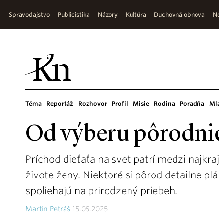
Spravodajstvo
Publicistika
Názory
Kultúra
Duchovná obnova
Ne
Téma
Reportáž
Rozhovor
Profil
Misie
Rodina
Poradňa
Ml
Od výberu pôrodnic
Príchod dieťaťa na svet patrí medzi najkra
živote ženy. Niektoré si pôrod detailne pl
spoliehajú na prirodzený priebeh.
Martin Petráš
15.05.2025