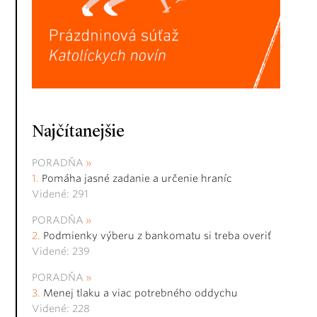
Najčítanejšie
PORADŇA
Pomáha jasné zadanie a určenie hraníc
Videné: 291
PORADŇA
Podmienky výberu z bankomatu si treba overiť
Videné: 239
PORADŇA
Menej tlaku a viac potrebného oddychu
Videné: 228