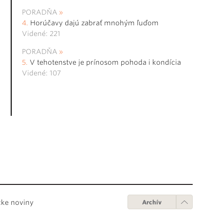
PORADŇA
Horúčavy dajú zabrať mnohým ľuďom
Videné: 221
PORADŇA
V tehotenstve je prínosom pohoda i kondícia
Videné: 107
cke noviny
Archív