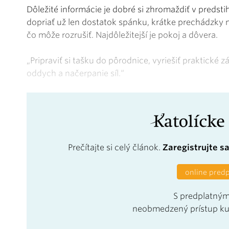
Dôležité informácie je dobré si zhromaždiť v preds
dopriať už len dostatok spánku, krátke prechádzky
čo môže rozrušiť. Najdôležitejší je pokoj a dôvera.
„Pripraviť si tašku do pôrodnice, vyriešiť praktické z
oddych a načerpanie síl.“
Prečítajte si celý článok.
Zaregistrujte s
online pred
S predplatným
neobmedzený prístup k