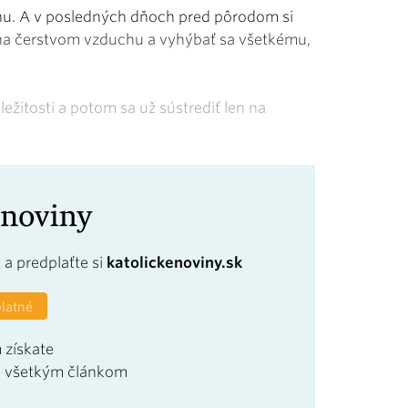
tihu. A v posledných dňoch pred pôrodom si
 na čerstvom vzduchu a vyhýbať sa všetkému,
áležitosti a potom sa už sústrediť len na
a
a predplaťte si
katolickenoviny.sk
platné
 získate
u všetkým článkom