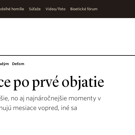
deľné homílie
Súťaže
Video/Foto
Bioetické fórum
adým
Deťom
e po prvé objatie
jšie, no aj najnáročnejšie momenty v
ánujú mesiace vopred, iné sa