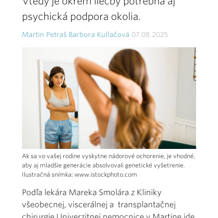
Vtedy je okrem liečby potrebná aj
psychická podpora okolia.
Martin Petraš Barbora Kullačová
07.08.2025
Ak sa vo vašej rodine vyskytne nádorové ochorenie, je vhodné,
aby aj mladšie generácie absolvovali genetické vyšetrenie.
Ilustračná snímka: www.istockphoto.com
Podľa lekára Mareka Smolára z Kliniky
všeobecnej, viscerálnej a transplantačnej
chirurgie Univerzitnej nemocnice v Martine ide