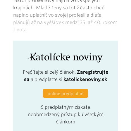
faktor problémový najmä vo vyspelých
krajinách. Mladé ženy sa totiž často chcú
naplno uplatniť vo svojej profesii a dieťa
plánujú až na vyšší vek medzi 35. až 40. rokom
života.
Prečítajte si celý článok.
Zaregistrujte
sa
a predplaťte si
katolickenoviny.sk
online predplatné
S predplatným získate
neobmedzený prístup ku všetkým
článkom