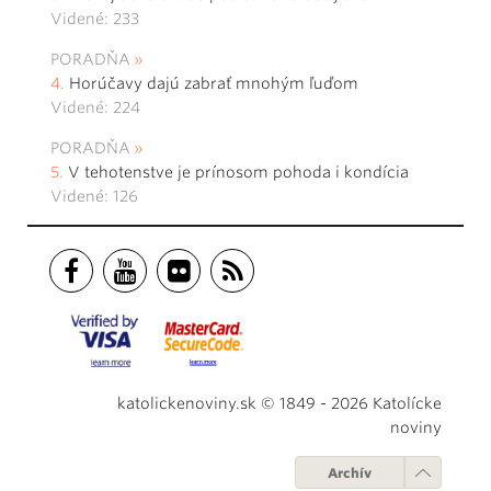
Videné: 233
PORADŇA
Horúčavy dajú zabrať mnohým ľuďom
Videné: 224
PORADŇA
V tehotenstve je prínosom pohoda i kondícia
Videné: 126
katolickenoviny.sk © 1849 - 2026 Katolícke
noviny
Archív