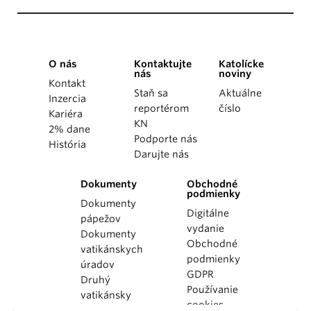
O nás
Kontaktujte
Katolícke
nás
noviny
Kontakt
Staň sa
Aktuálne
Inzercia
reportérom
číslo
Kariéra
KN
2% dane
Podporte nás
História
Darujte nás
Dokumenty
Obchodné
podmienky
Dokumenty
Digitálne
pápežov
vydanie
Dokumenty
Obchodné
vatikánskych
podmienky
úradov
GDPR
Druhý
Používanie
vatikánsky
cookies
koncil