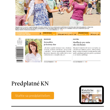
Predplatné KN
Staňte sa predplatiteľom