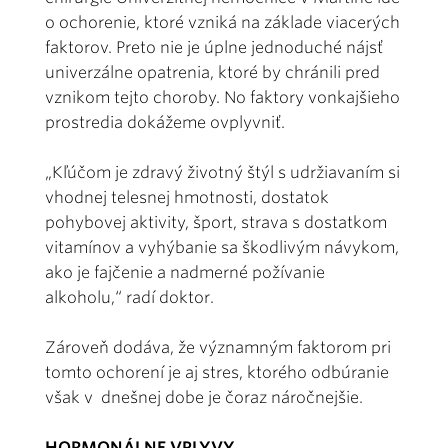
o ochorenie, ktoré vzniká na základe viacerých
faktorov. Preto nie je úplne jednoduché nájsť
univerzálne opatrenia, ktoré by chránili pred
vznikom tejto choroby. No faktory vonkajšieho
prostredia dokážeme ovplyvniť.
„Kľúčom je zdravý životný štýl s udržiavaním si
vhodnej telesnej hmotnosti, dostatok
pohybovej aktivity, šport, strava s dostatkom
vitamínov a vyhýbanie sa škodlivým návykom,
ako je fajčenie a nadmerné požívanie
alkoholu,“ radí doktor.
Zároveň dodáva, že významným faktorom pri
tomto ochorení je aj stres, ktorého odbúranie
však v dnešnej dobe je čoraz náročnejšie.
HORMONÁLNE VPLYVY