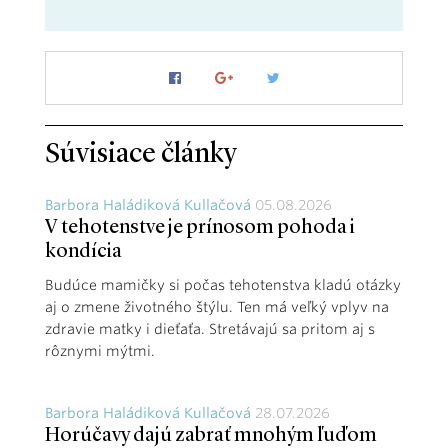
Súvisiace články
Barbora Haládiková Kullačová
05.08.2026
V tehotenstve je prínosom pohoda i
kondícia
Budúce mamičky si počas tehotenstva kladú otázky
aj o zmene životného štýlu. Ten má veľký vplyv na
zdravie matky i dieťaťa. Stretávajú sa pritom aj s
rôznymi mýtmi.
Barbora Haládiková Kullačová
28.07.2026
Horúčavy dajú zabrať mnohým ľuďom