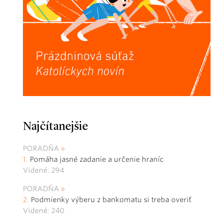
Najčítanejšie
PORADŇA
Pomáha jasné zadanie a určenie hraníc
Videné: 294
PORADŇA
Podmienky výberu z bankomatu si treba overiť
Videné: 240