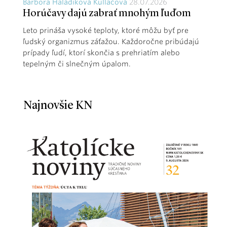
Barbora Haládiková Kullačová
28.07.2026
Horúčavy dajú zabrať mnohým ľuďom
Leto prináša vysoké teploty, ktoré môžu byť pre
ľudský organizmus záťažou. Každoročne pribúdajú
prípady ľudí, ktorí skončia s prehriatím alebo
tepelným či slnečným úpalom.
Najnovšie KN