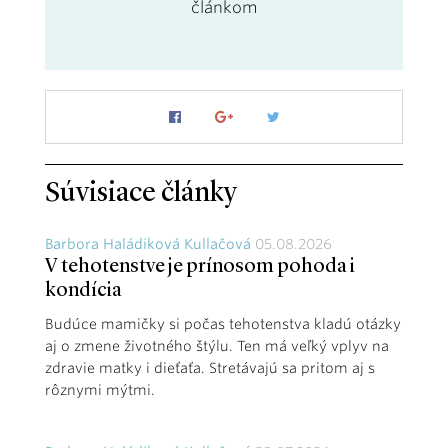
článkom
Súvisiace články
Barbora Haládiková Kullačová
05.08.2026
V tehotenstve je prínosom pohoda i
kondícia
Budúce mamičky si počas tehotenstva kladú otázky
aj o zmene životného štýlu. Ten má veľký vplyv na
zdravie matky i dieťaťa. Stretávajú sa pritom aj s
rôznymi mýtmi.