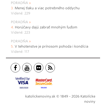
PORADŇA
Menej tlaku a viac potrebného oddychu
Videné: 229
PORADŇA
Horúčavy dajú zabrať mnohým ľuďom
Videné: 223
PORADŇA
V tehotenstve je prínosom pohoda i kondícia
Videné: 117
katolickenoviny.sk © 1849 - 2026 Katolícke
noviny