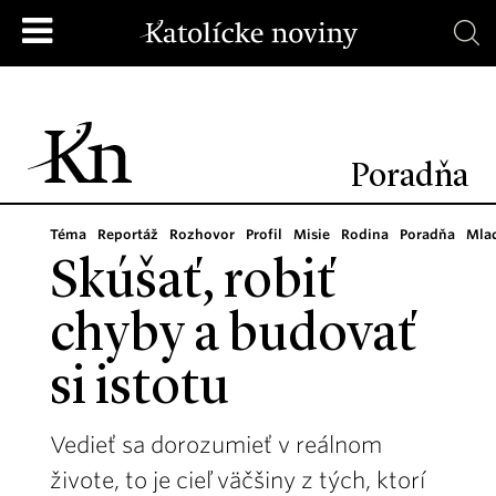
Poradňa
Téma
Reportáž
Rozhovor
Profil
Misie
Rodina
Poradňa
Mla
Skúšať, robiť
chyby a budovať
si istotu
Vedieť sa dorozumieť v reálnom
živote, to je cieľ väčšiny z tých, ktorí