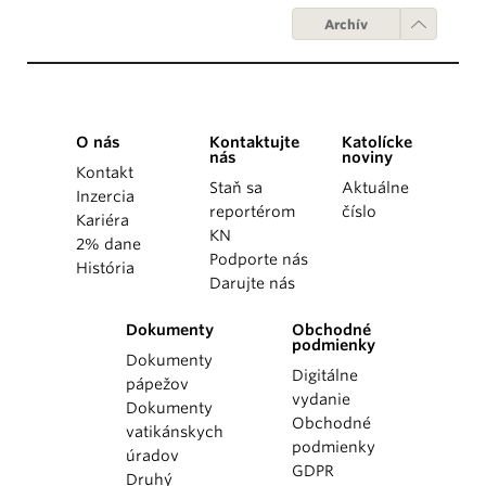
Archív
O nás
Kontaktujte
Katolícke
nás
noviny
Kontakt
Staň sa
Aktuálne
Inzercia
reportérom
číslo
Kariéra
KN
2% dane
Podporte nás
História
Darujte nás
Dokumenty
Obchodné
podmienky
Dokumenty
Digitálne
pápežov
vydanie
Dokumenty
Obchodné
vatikánskych
podmienky
úradov
GDPR
Druhý