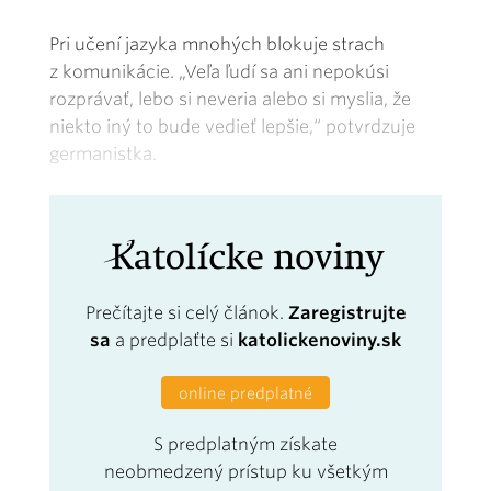
Pri učení jazyka mnohých blokuje strach
z komunikácie. „Veľa ľudí sa ani nepokúsi
rozprávať, lebo si neveria alebo si myslia, že
niekto iný to bude vedieť lepšie,“ potvrdzuje
germanistka.
Prečítajte si celý článok.
Zaregistrujte
sa
a predplaťte si
katolickenoviny.sk
online predplatné
S predplatným získate
neobmedzený prístup ku všetkým