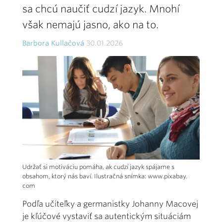
sa chcú naučiť cudzí jazyk. Mnohí
však nemajú jasno, ako na to.
Barbora Kullačová
30.01.2026
Udržať si motiváciu pomáha, ak cudzí jazyk spájame s
obsahom, ktorý nás baví. Ilustračná snímka: www.pixabay.
com
Podľa učiteľky a germanistky Johanny Macovej
je kľúčové vystaviť sa autentickým situáciám