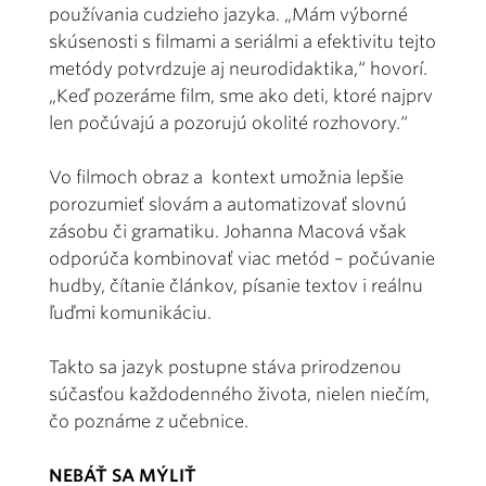
používania cudzieho jazyka. „Mám výborné
skúsenosti s filmami a seriálmi a efektivitu tejto
metódy potvrdzuje aj neurodidaktika,“ hovorí.
„Keď pozeráme film, sme ako deti, ktoré najprv
len počúvajú a pozorujú okolité rozhovory.“
Vo filmoch obraz a kontext umožnia lepšie
porozumieť slovám a automatizovať slovnú
zásobu či gramatiku. Johanna Macová však
odporúča kombinovať viac metód – počúvanie
hudby, čítanie článkov, písanie textov i reálnu
ľuďmi komunikáciu.
Takto sa jazyk postupne stáva prirodzenou
súčasťou každodenného života, nielen niečím,
čo poznáme z učebnice.
NEBÁŤ SA MÝLIŤ