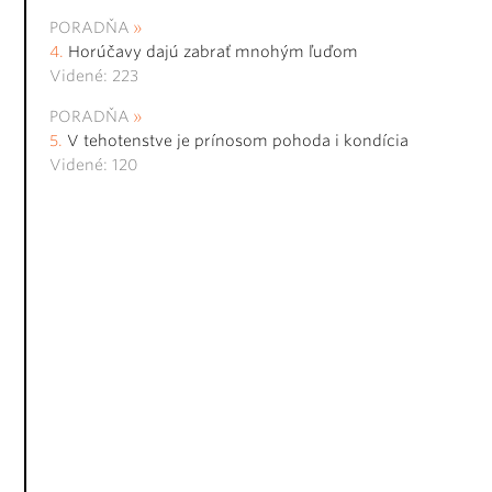
PORADŇA
Horúčavy dajú zabrať mnohým ľuďom
Videné: 223
PORADŇA
V tehotenstve je prínosom pohoda i kondícia
Videné: 120