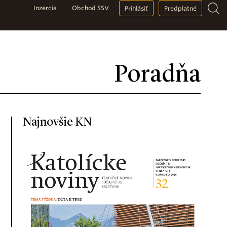
Inzercia
Obchod SSV
Prihlásiť
Predplatné
Poradňa
Najnovšie KN