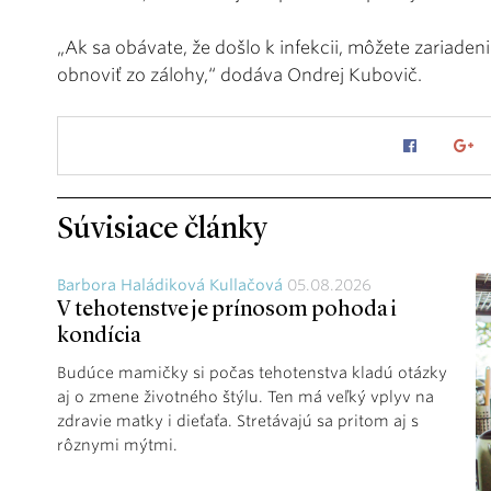
„Ak sa obávate, že došlo k infekcii, môžete zariaden
obnoviť zo zálohy,“ dodáva Ondrej Kubovič.
Súvisiace články
Barbora Haládiková Kullačová
05.08.2026
V tehotenstve je prínosom pohoda i
kondícia
Budúce mamičky si počas tehotenstva kladú otázky
aj o zmene životného štýlu. Ten má veľký vplyv na
zdravie matky i dieťaťa. Stretávajú sa pritom aj s
rôznymi mýtmi.