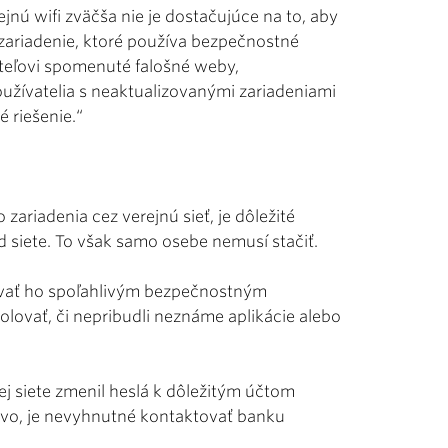
jnú wifi zväčša nie je dostačujúce na to, aby
zariadenie, ktoré používa bezpečnostné
vateľovi spomenuté falošné weby,
oužívatelia s neaktualizovanými zariadeniami
 riešenie.“
zariadenia cez verejnú sieť, je dôležité
d siete. To však samo osebe nemusí stačiť.
novať ho spoľahlivým bezpečnostným
olovať, či nepribudli neznáme aplikácie alebo
ej siete zmenil heslá k dôležitým účtom
tvo, je nevyhnutné kontaktovať banku