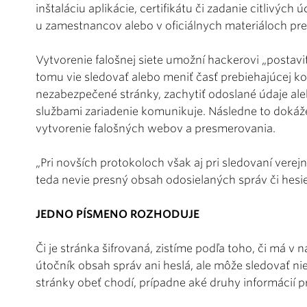
inštaláciu aplikácie, certifikátu či zadanie citlivých 
u zamestnancov alebo v oficiálnych materiáloch pr
Vytvorenie falošnej siete umožní hackerovi „postavi
tomu vie sledovať alebo meniť časť prebiehajúcej 
nezabezpečené stránky, zachytiť odoslané údaje ale
službami zariadenie komunikuje. Následne to dokáže
vytvorenie falošných webov a presmerovania.
„Pri novších protokoloch však aj pri sledovaní verejn
teda nevie presný obsah odosielaných správ či hesie
JEDNO PÍSMENO ROZHODUJE
Či je stránka šifrovaná, zistíme podľa toho, či má v
útočník obsah správ ani heslá, ale môže sledovať ni
stránky obeť chodí, prípadne aké druhy informácií pr