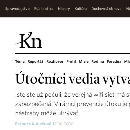
Spravodajstvo
Publicistika
Názory
Kultúra
Duchovná obnova
Ne
Téma
Reportáž
Rozhovor
Profil
Misie
Rodina
Poradňa
Ml
Útočníci vedia vytvá
Iste ste už počuli, že verejná wifi sieť má s
zabezpečená. V rámci prevencie útoku je 
nástrahy môže ukrývať.
Barbora Kullačová
17.06.2026