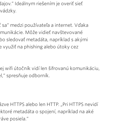
údajov.“ Ideálnym riešením je overiť sieť
evádzky.
ť sa“ medzi používateľa a internet. Vďaka
komunikácie. Môže vidieť navštevované
bo sledovať metadáta, napríklad s akými
 využiť na phishing alebo útoky cez
ej wifi útočník vidí len šifrovanú komunikáciu,
l,“ spresňuje odborník.
 názve HTTPS alebo len HTTP. „Pri HTTPS nevidí
ektoré metadáta o spojení, napríklad na aké
áve posiela.“