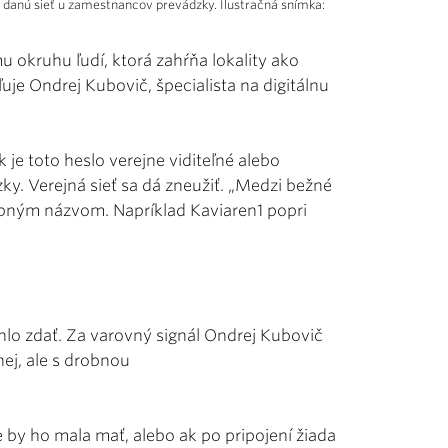
 si danú sieť u zamestnancov prevádzky. Ilustračná snímka:
mu okruhu ľudí, ktorá zahŕňa lokality ako
ľuje Ondrej Kubovič, špecialista na digitálnu
k je toto heslo verejne viditeľné alebo
. Verejná sieť sa dá zneužiť. „Medzi bežné
dobným názvom. Napríklad Kaviaren1 popri
 mohlo zdať. Za varovný signál Ondrej Kubovič
nej, ale s drobnou
e by ho mala mať, alebo ak po pripojení žiada