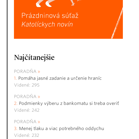
Najčítanejšie
PORADŇA
Pomáha jasné zadanie a určenie hraníc
Videné: 295
PORADŇA
Podmienky výberu z bankomatu si treba overiť
Videné: 242
PORADŇA
Menej tlaku a viac potrebného oddychu
Videné: 232