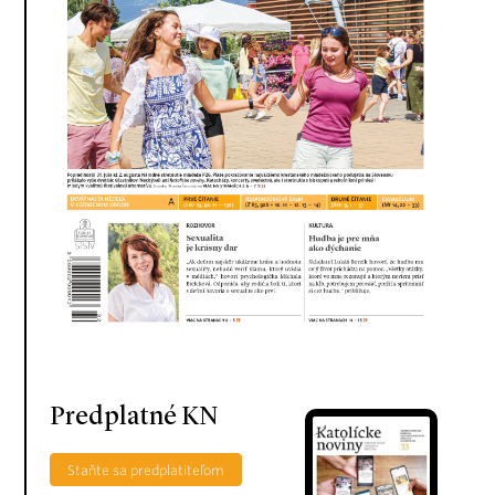
Predplatné KN
Staňte sa predplatiteľom