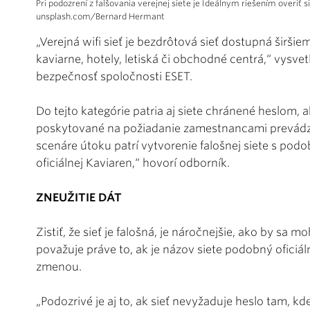
Pri podozrení z falšovania verejnej siete je Ideálnym riešením overiť
unsplash.com/Bernard Hermant
„Verejná wifi sieť je bezdrôtová sieť dostupná širšie
kaviarne, hotely, letiská či obchodné centrá,“ vysvet
bezpečnosť spoločnosti ESET.
Do tejto kategórie patria aj siete chránené heslom, a
poskytované na požiadanie zamestnancami prevádzky
scenáre útoku patrí vytvorenie falošnej siete s po
oficiálnej Kaviaren,“ hovorí odborník.
ZNEUŽITIE DÁT
Zistiť, že sieť je falošná, je náročnejšie, ako by sa
považuje práve to, ak je názov siete podobný oficiál
zmenou.
@@@SplitArticleHere@@@
„Podozrivé je aj to, ak sieť nevyžaduje heslo tam, kd