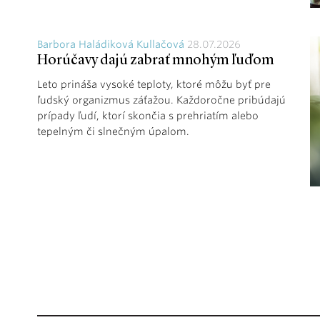
Barbora Haládiková Kullačová
28.07.2026
Horúčavy dajú zabrať mnohým ľuďom
Leto prináša vysoké teploty, ktoré môžu byť pre
ľudský organizmus záťažou. Každoročne pribúdajú
prípady ľudí, ktorí skončia s prehriatím alebo
tepelným či slnečným úpalom.