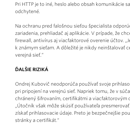
Pri HTTP je to iné, heslo alebo obsah komunikácie sa
odchytené.
Na ochranu pred falošnou sieťou špecialista odpor
zariadenia, prehliadač aj aplikácie. V prípade, že c
firewall, antivírus aj viacfaktorové overenie účtov. 
k známym sieťam. A dôležité je nikdy neinštalovať cer
verejná sieť.“
ĎALŠIE RIZIKÁ
Ondrej Kubovič neodporúča používať svoje prihlaso
pri pripojení na verejnú sieť. Napriek tomu, že v súč
chránený šifrovaním, certifikátmi a viacfaktorovým o
„Útočník však môže skúsiť používateľa presmerovať
získať prihlasovacie údaje. Preto je bezpečnejšie p
stránky a certifikát.“