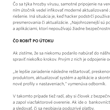
Čo sa týka hrozby vírusu, samotné pripojenie na vere
ním útočník vedel infikovať moderné aktualizované 
riešenie. Iná situácia je, keď hacker podstrčí použí
presmerovania či aktualizácie. „Najohrozenejší sú p
a aplikáciami, ktorí nepoužívajú žiadne bezpečnostné
ČO ROBIŤ PO ÚTOKU
Ak zistíme, že sa niekomu podarilo nabúrať do nášho 
spraviť niekoľko krokov. Prvým z nich je odpojenie o
„Je lepšie zariadenie následne reštartovať, preske
produktom, aktualizovať systém a aplikácie a skontr
nové profily v nastaveniach,“ vymenúva odborník.
V takomto prípade tiež radí, aby si človek z bezpečn
a zapol viacfaktorové overenie. Ak ide o bankovníc
a sledovať, či sa neobjavia podozrivé platby.