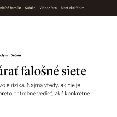
deľné homílie
Súťaže
Video/Foto
Bioetické fórum
adým
Deťom
rať falošné siete
voje riziká. Najmä vtedy, ak nie je
preto potrebné vedieť, aké konkrétne