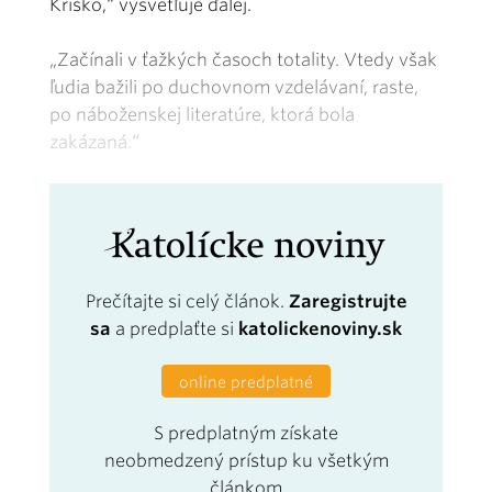
Kriško,“ vysvetľuje ďalej.
„Začínali v ťažkých časoch totality. Vtedy však
ľudia bažili po duchovnom vzdelávaní, raste,
po náboženskej literatúre, ktorá bola
zakázaná.“
Prečítajte si celý článok.
Zaregistrujte
sa
a predplaťte si
katolickenoviny.sk
online predplatné
S predplatným získate
neobmedzený prístup ku všetkým
článkom