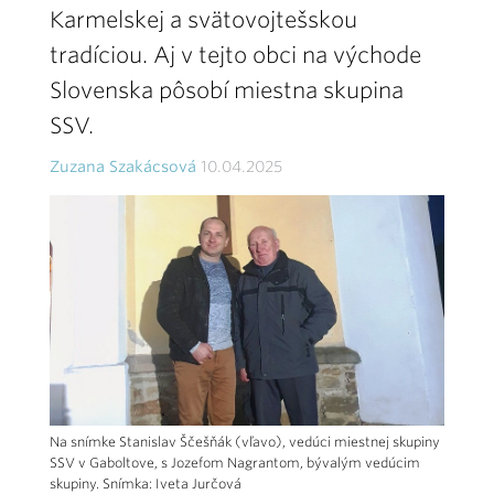
Karmelskej a svätovojtešskou
tradíciou. Aj v tejto obci na východe
Slovenska pôsobí miestna skupina
SSV.
Zuzana Szakácsová
10.04.2025
Na snímke Stanislav Ščešňák (vľavo), vedúci miestnej skupiny
SSV v Gaboltove, s Jozefom Nagrantom, bývalým vedúcim
skupiny. Snímka: Iveta Jurčová