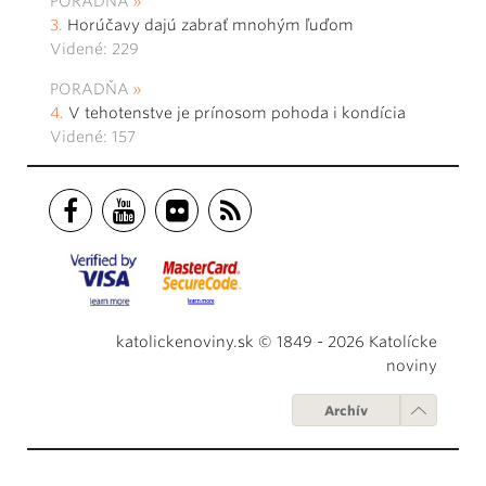
PORADŇA
Horúčavy dajú zabrať mnohým ľuďom
Videné: 229
PORADŇA
V tehotenstve je prínosom pohoda i kondícia
Videné: 157
katolickenoviny.sk © 1849 - 2026 Katolícke
noviny
Archív