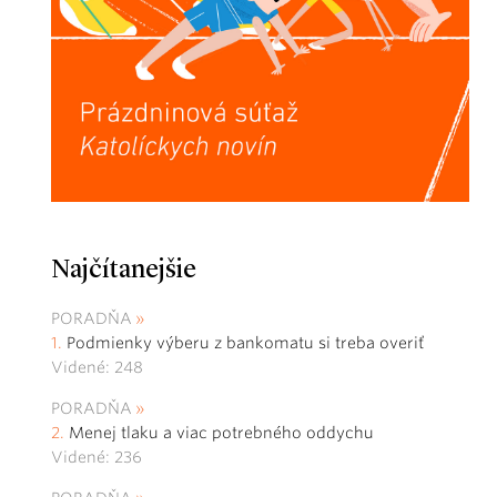
Najčítanejšie
PORADŇA
Podmienky výberu z bankomatu si treba overiť
Videné: 248
PORADŇA
Menej tlaku a viac potrebného oddychu
Videné: 236