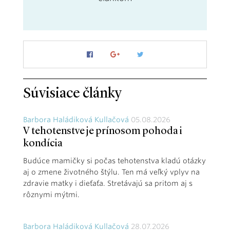
Súvisiace články
Barbora Haládiková Kullačová
05.08.2026
V tehotenstve je prínosom pohoda i
kondícia
Budúce mamičky si počas tehotenstva kladú otázky
aj o zmene životného štýlu. Ten má veľký vplyv na
zdravie matky i dieťaťa. Stretávajú sa pritom aj s
rôznymi mýtmi.
Barbora Haládiková Kullačová
28.07.2026