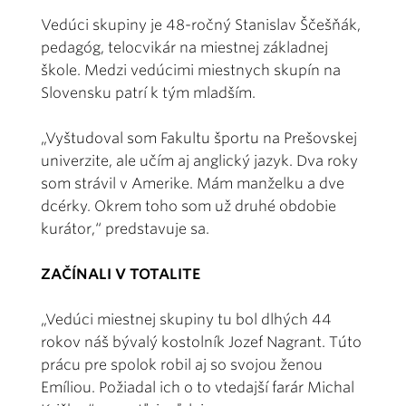
Vedúci skupiny je 48-ročný Stanislav Ščešňák,
pedagóg, telocvikár na miestnej základnej
škole. Medzi vedúcimi miestnych skupín na
Slovensku patrí k tým mladším.
„Vyštudoval som Fakultu športu na Prešovskej
univerzite, ale učím aj anglický jazyk. Dva roky
som strávil v Amerike. Mám manželku a dve
dcérky. Okrem toho som už druhé obdobie
kurátor,“ predstavuje sa.
ZAČÍNALI V TOTALITE
„Vedúci miestnej skupiny tu bol dlhých 44
rokov náš bývalý kostolník Jozef Nagrant. Túto
prácu pre spolok robil aj so svojou ženou
Emíliou. Požiadal ich o to vtedajší farár Michal