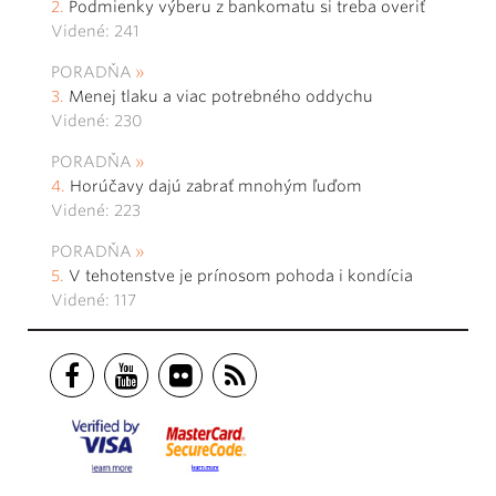
Podmienky výberu z bankomatu si treba overiť
Videné: 241
PORADŇA
Menej tlaku a viac potrebného oddychu
Videné: 230
PORADŇA
Horúčavy dajú zabrať mnohým ľuďom
Videné: 223
PORADŇA
V tehotenstve je prínosom pohoda i kondícia
Videné: 117