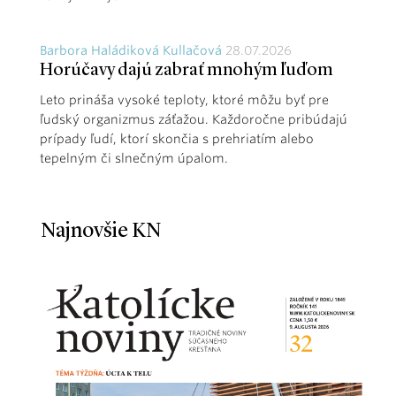
Barbora Haládiková Kullačová
28.07.2026
Horúčavy dajú zabrať mnohým ľuďom
Leto prináša vysoké teploty, ktoré môžu byť pre
ľudský organizmus záťažou. Každoročne pribúdajú
prípady ľudí, ktorí skončia s prehriatím alebo
tepelným či slnečným úpalom.
Najnovšie KN