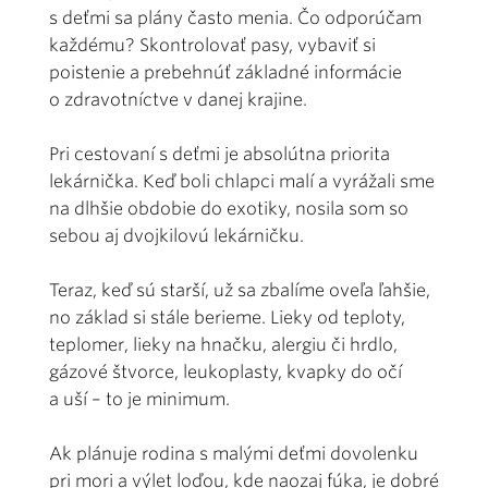
s deťmi sa plány často menia. Čo odporúčam
každému? Skontrolovať pasy, vybaviť si
poistenie a prebehnúť základné informácie
o zdravotníctve v danej krajine.
Pri cestovaní s deťmi je absolútna priorita
lekárnička. Keď boli chlapci malí a vyrážali sme
na dlhšie obdobie do exotiky, nosila som so
sebou aj dvojkilovú lekárničku.
Teraz, keď sú starší, už sa zbalíme oveľa ľahšie,
no základ si stále berieme. Lieky od teploty,
teplomer, lieky na hnačku, alergiu či hrdlo,
gázové štvorce, leukoplasty, kvapky do očí
a uší – to je minimum.
Ak plánuje rodina s malými deťmi dovolenku
pri mori a výlet loďou, kde naozaj fúka, je dobré