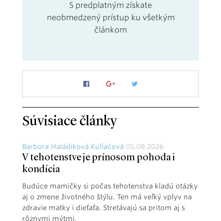
S predplatným získate
neobmedzený prístup ku všetkým
článkom
Súvisiace články
Barbora Haládiková Kullačová
05.08.2026
V tehotenstve je prínosom pohoda i
kondícia
Budúce mamičky si počas tehotenstva kladú otázky
aj o zmene životného štýlu. Ten má veľký vplyv na
zdravie matky i dieťaťa. Stretávajú sa pritom aj s
rôznymi mýtmi.