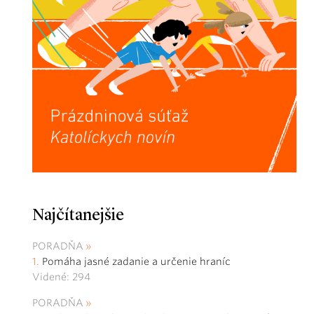
Najčítanejšie
PORADŇA
Pomáha jasné zadanie a určenie hraníc
Videné: 294
PORADŇA