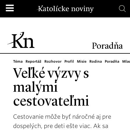
Poradňa
Téma
Reportáž
Rozhovor
Profil
Misie
Rodina
Poradňa
Mla
Veľké výzvy s
malými
cestovateľmi
Cestovanie môže byť náročné aj pre
dospelých, pre deti ešte viac. Ak sa