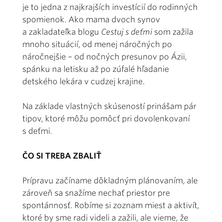
je to jedna z najkrajších investícií do rodinných
spomienok. Ako mama dvoch synov
a zakladateľka blogu
Cestuj s deťmi
som zažila
mnoho situácií, od menej náročných po
náročnejšie – od nočných presunov po Ázii,
spánku na letisku až po zúfalé hľadanie
detského lekára v cudzej krajine.
Na základe vlastných skúseností prinášam pár
tipov, ktoré môžu pomôcť pri dovolenkovaní
s deťmi.
ČO SI TREBA ZBALIŤ
Prípravu začíname dôkladným plánovaním, ale
zároveň sa snažíme nechať priestor pre
spontánnosť. Robíme si zoznam miest a aktivít,
ktoré by sme radi videli a zažili, ale vieme, že