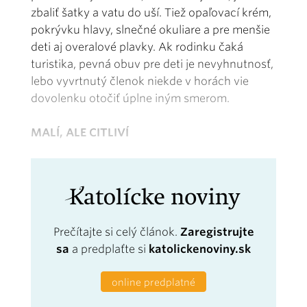
zbaliť šatky a vatu do uší. Tiež opaľovací krém,
pokrývku hlavy, slnečné okuliare a pre menšie
deti aj overalové plavky. Ak rodinku čaká
turistika, pevná obuv pre deti je nevyhnutnosť,
lebo vyvrtnutý členok niekde v horách vie
dovolenku otočiť úplne iným smerom.
MALÍ, ALE CITLIVÍ
Prečítajte si celý článok.
Zaregistrujte
sa
a predplaťte si
katolickenoviny.sk
online predplatné