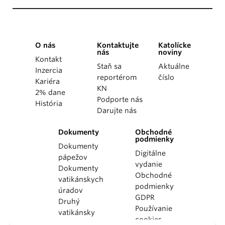
O nás
Kontaktujte
Katolícke
nás
noviny
Kontakt
Staň sa
Aktuálne
Inzercia
reportérom
číslo
Kariéra
KN
2% dane
Podporte nás
História
Darujte nás
Dokumenty
Obchodné
podmienky
Dokumenty
Digitálne
pápežov
vydanie
Dokumenty
Obchodné
vatikánskych
podmienky
úradov
GDPR
Druhý
Používanie
vatikánsky
cookies
koncil