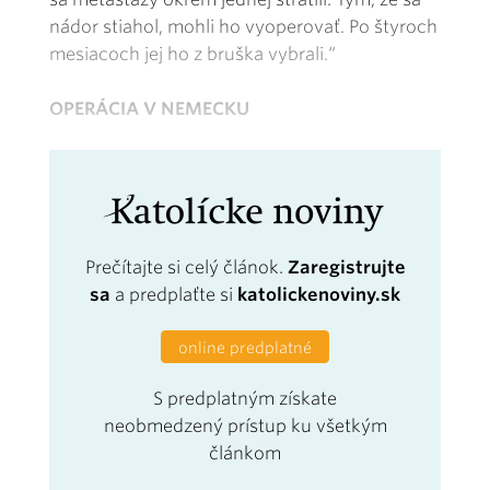
nádor stiahol, mohli ho vyoperovať. Po štyroch
mesiacoch jej ho z bruška vybrali.“
OPERÁCIA V NEMECKU
Prečítajte si celý článok.
Zaregistrujte
sa
a predplaťte si
katolickenoviny.sk
online predplatné
S predplatným získate
neobmedzený prístup ku všetkým
článkom