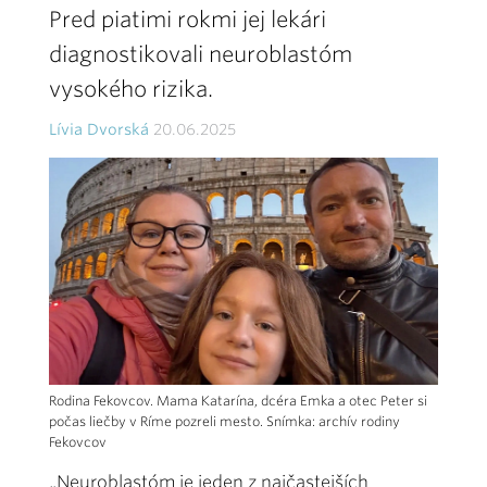
Pred piatimi rokmi jej lekári
diagnostikovali neuroblastóm
vysokého rizika.
Lívia Dvorská
20.06.2025
Rodina Fekovcov. Mama Katarína, dcéra Emka a otec Peter si
počas liečby v Ríme pozreli mesto. Snímka: archív rodiny
Fekovcov
„Neuroblastóm je jeden z najčastejších