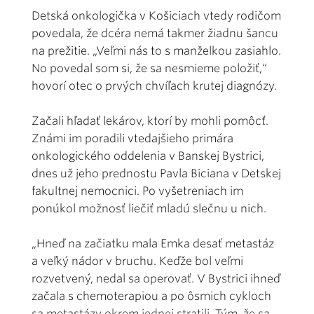
Detská onkologička v Košiciach vtedy rodičom
povedala, že dcéra nemá takmer žiadnu šancu
na prežitie. „Veľmi nás to s manželkou zasiahlo.
No povedal som si, že sa nesmieme položiť,“
hovorí otec o prvých chvíľach krutej diagnózy.
Začali hľadať lekárov, ktorí by mohli pomôcť.
Známi im poradili vtedajšieho primára
onkologického oddelenia v Banskej Bystrici,
dnes už jeho prednostu Pavla Biciana v Detskej
fakultnej nemocnici. Po vyšetreniach im
ponúkol možnosť liečiť mladú slečnu u nich.
„Hneď na začiatku mala Emka desať metastáz
a veľký nádor v bruchu. Keďže bol veľmi
rozvetvený, nedal sa operovať. V Bystrici ihneď
začala s chemoterapiou a po ôsmich cykloch
sa metastázy okrem jednej stratili. Tým, že sa