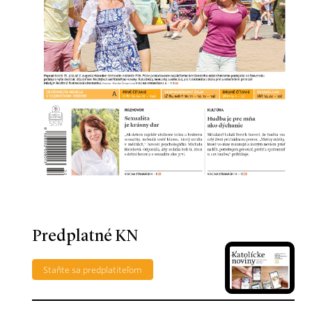
Predplatné KN
Staňte sa predplatiteľom