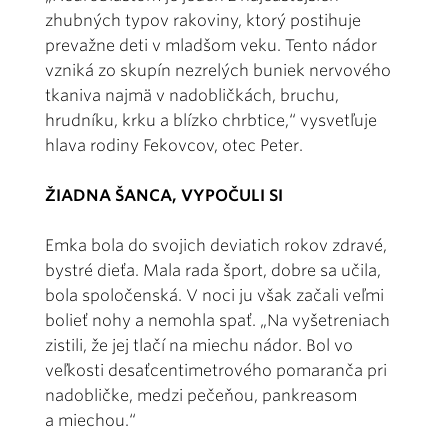
zhubných typov rakoviny, ktorý postihuje
prevažne deti v mladšom veku. Tento nádor
vzniká zo skupín nezrelých buniek nervového
tkaniva najmä v nadobličkách, bruchu,
hrudníku, krku a blízko chrbtice,“ vysvetľuje
hlava rodiny Fekovcov, otec Peter.
ŽIADNA ŠANCA, VYPOČULI SI
Emka bola do svojich deviatich rokov zdravé,
bystré dieťa. Mala rada šport, dobre sa učila,
bola spoločenská. V noci ju však začali veľmi
bolieť nohy a nemohla spať. „Na vyšetreniach
zistili, že jej tlačí na miechu nádor. Bol vo
veľkosti desaťcentimetrového pomaranča pri
nadobličke, medzi pečeňou, pankreasom
a miechou.“