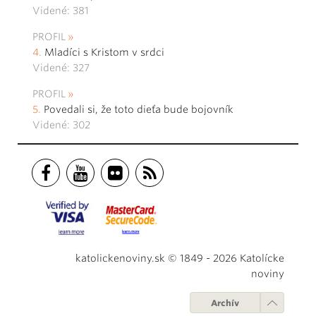
Videné: 381
PROFIL
Mladíci s Kristom v srdci
Videné: 327
PROFIL
Povedali si, že toto dieťa bude bojovník
Videné: 302
katolickenoviny.sk © 1849 - 2026 Katolícke
noviny
Archív