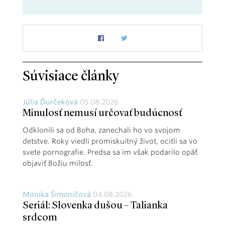
Súvisiace články
Júlia Ďurčeková
05.08.2026
Minulosť nemusí určovať budúcnosť
Odklonili sa od Boha, zanechali ho vo svojom
detstve. Roky viedli promiskuitný život, ocitli sa vo
svete pornografie. Predsa sa im však podarilo opäť
objaviť Božiu milosť.
Monika Šimoničová
04.08.2026
Seriál: Slovenka dušou – Talianka
srdcom