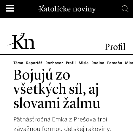
Profil
Téma
Reportáž
Rozhovor
Profil
Misie
Rodina
Poradňa
Mla
Bojujú zo
všetkých síl, aj
slovami žalmu
Pätnásťročná Emka z Prešova trpí
závažnou formou detskej rakoviny.