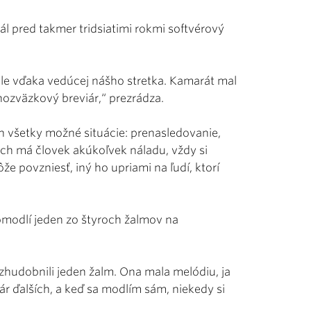
tál pred takmer tridsiatimi rokmi softvérový
ole vďaka vedúcej nášho stretka. Kamarát mal
ozväzkový breviár,“ prezrádza.
ch všetky možné situácie: prenasledovanie,
ch má človek akúkoľvek náladu, vždy si
e povzniesť, iný ho upriami na ľudí, ktorí
pomodlí jeden zo štyroch žalmov na
hudobnili jeden žalm. Ona mala melódiu, ja
r ďalších, a keď sa modlím sám, niekedy si