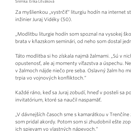
Snímka: Erika Litváková
Za myšlienkou „vystrčiť“ liturgiu hodín na internet s
inžinier Juraj Vidéky (50).
„Modlitbu liturgie hodín som spoznal na vysokej šk
brata v kňazskom seminári, od neho som dostal jedn
Táto modlitba si ho získala najmä žalmami. „Sú v ni
opustenosť, ale aj momenty víťazstva a úspechu. Ne
v žalmoch nájde niečo pre seba. Oslavný žalm ho môž
trpia vo vojnových konfliktoch.“
Každé ráno, keď sa Juraj zobudí, hneď v posteli sa 
invitatórium, ktoré sa naučil naspamäť.
„V dávnejších časoch sme s kamarátkou v Trenčíne z
som pridal akordy. Potom som si zhudobnil ešte zopá
ich spievam vo vlastných nápevoch.“