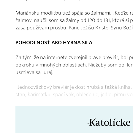
Mariánsku modlitbu tiež spája so žalmami. „Keďže 
žalmov, naučil som sa žalmy od 120 do 131, ktoré si
zasa používam prosbu: Pane Ježišu Kriste, Synu Bož
POHODLNOSŤ AKO HYBNÁ SILA
Za tým, že na internete zverejnil práve breviár, bol 
pokroku v mnohých oblastiach. Niežeby som bol len
usmieva sa Juraj.
„Jednozväzkový breviár je dosť hrubá a ťažká kniha.
stan, karimatku, spací vak, oblečenie, jedlo, pitnú 