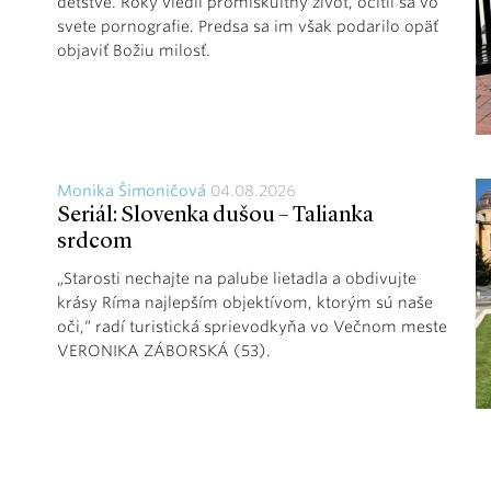
detstve. Roky viedli promiskuitný život, ocitli sa vo
svete pornografie. Predsa sa im však podarilo opäť
objaviť Božiu milosť.
Monika Šimoničová
04.08.2026
Seriál: Slovenka dušou – Talianka
srdcom
„Starosti nechajte na palube lietadla a obdivujte
krásy Ríma najlepším objektívom, ktorým sú naše
oči,“ radí turistická sprievodkyňa vo Večnom meste
VERONIKA ZÁBORSKÁ (53).