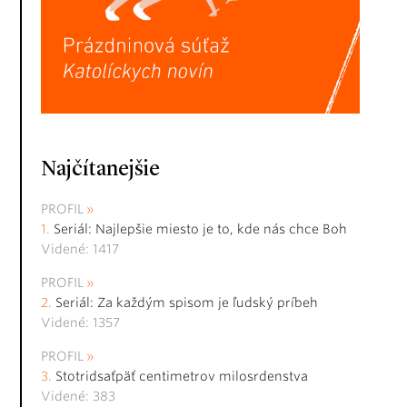
Najčítanejšie
PROFIL
Seriál: Najlepšie miesto je to, kde nás chce Boh
Videné: 1417
PROFIL
Seriál: Za každým spisom je ľudský príbeh
Videné: 1357
PROFIL
Stotridsaťpäť centimetrov milosrdenstva
Videné: 383