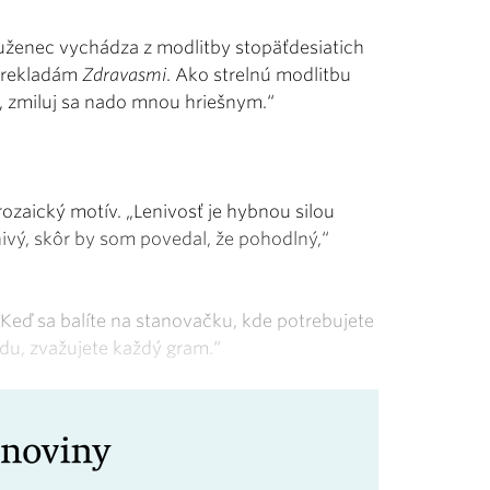
ruženec vychádza z modlitby stopäťdesiatich
 prekladám
Zdravasmi
. Ako strelnú modlitbu
í, zmiluj sa nado mnou hriešnym.“
prozaický motív. „Lenivosť je hybnou silou
ivý, skôr by som povedal, že pohodlný,“
 Keď sa balíte na stanovačku, kde potrebujete
vodu, zvažujete každý gram.“