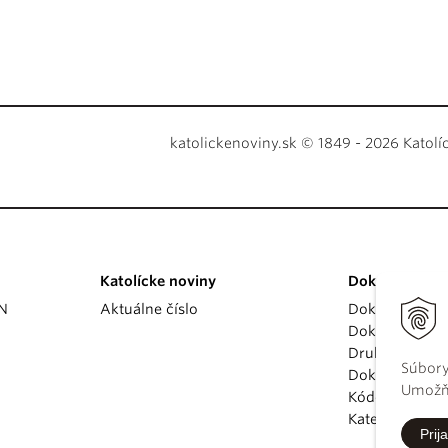
katolickenoviny.sk © 1849 - 2026 Katolí
Katolícke noviny
Dokumenty
KN
Aktuálne číslo
Dokumenty p
Dokumenty va
Druhý vatikán
Súbory
Dokumenty K
Umožňu
Kódex kánoni
Katechizmus Ka
Prija