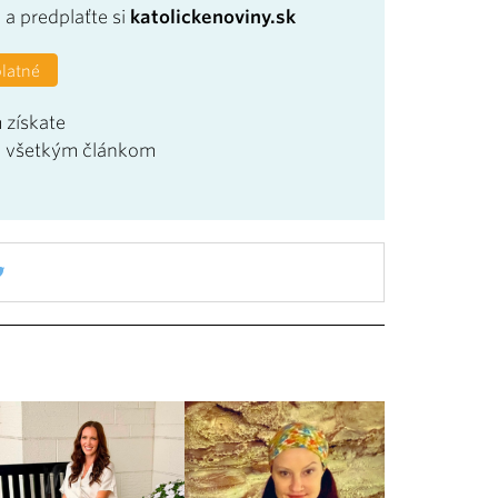
a
a predplaťte si
katolickenoviny.sk
platné
 získate
u všetkým článkom