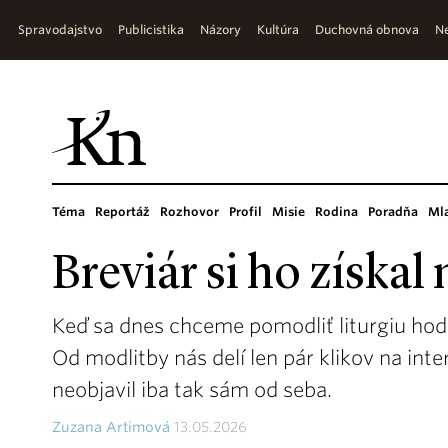
Spravodajstvo
Publicistika
Názory
Kultúra
Duchovná obnova
Ne
Téma
Reportáž
Rozhovor
Profil
Misie
Rodina
Poradňa
Ml
Breviár si ho získa
Keď sa dnes chceme pomodliť liturgiu hodí
Od modlitby nás delí len pár klikov na int
neobjavil iba tak sám od seba.
Zuzana Artimová
13.05.2026