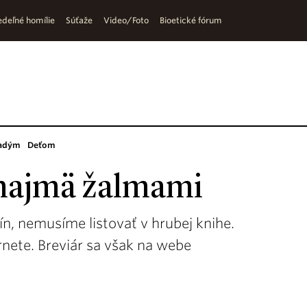
deľné homílie
Súťaže
Video/Foto
Bioetické fórum
adým
Deťom
l najmä žalmami
n, nemusíme listovať v hrubej knihe.
ernete. Breviár sa však na webe