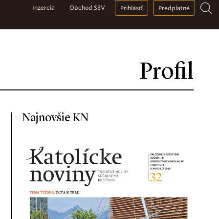
Inzercia
Obchod SSV
Prihlásiť
Predplatné
Profil
Najnovšie KN