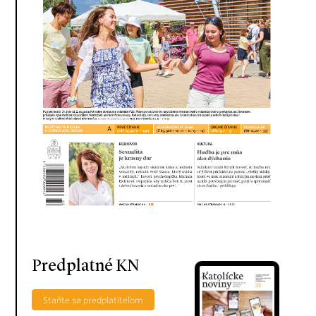
Predplatné KN
Staňte sa predplatiteľom