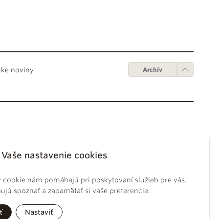
cke noviny
Archív
Obchodné podmienky
ápežov
Digitálne vydanie
Vaše nastavenie cookies
tikánskych úradov
Obchodné podmienky
sky koncil
GDPR
 cookie nám pomáhajú pri poskytovaní služieb pre vás.
BS
Používanie cookies
jú spoznať a zapamätať si vaše preferencie.
ckého práva
tolíckej cirkvi
ť
Nastaviť