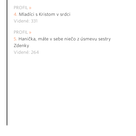
PROFIL
Mladíci s Kristom v srdci
Videné: 331
PROFIL
Hanička, máte v sebe niečo z úsmevu sestry
Zdenky
Videné: 264