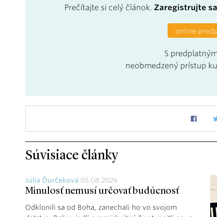
Prečítajte si celý článok.
Zaregistrujte s
online pred
S predplatným
neobmedzený prístup k
Súvisiace články
Júlia Ďurčeková
05.08.2026
Minulosť nemusí určovať budúcnosť
Odklonili sa od Boha, zanechali ho vo svojom