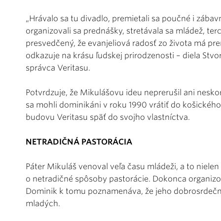
„Hrávalo sa tu divadlo, premietali sa poučné i zábavn
organizovali sa prednášky, stretávala sa mládež, terci
presvedčený, že evanjeliová radosť zo života má pren
odkazuje na krásu ľudskej prirodzenosti – diela Stvor
správca Veritasu.
Potvrdzuje, že Mikulášovu ideu neprerušil ani nesk
sa mohli dominikáni v roku 1990 vrátiť do košického 
budovu Veritasu späť do svojho vlastníctva.
NETRADIČNÁ PASTORÁCIA
Páter Mikuláš venoval veľa času mládeži, a to nielen
o netradičné spôsoby pastorácie. Dokonca organizov
Dominik k tomu poznamenáva, že jeho dobrosrdečn
mladých.