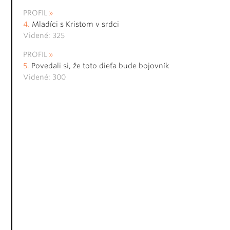
PROFIL
Mladíci s Kristom v srdci
Videné: 325
PROFIL
Povedali si, že toto dieťa bude bojovník
Videné: 300