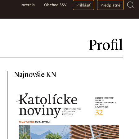
Inzercia
Obchod SSV
Prihlásiť
Predplatné
Profil
Najnovšie KN