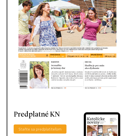
Predplatné KN
Staňte sa predplatiteľom