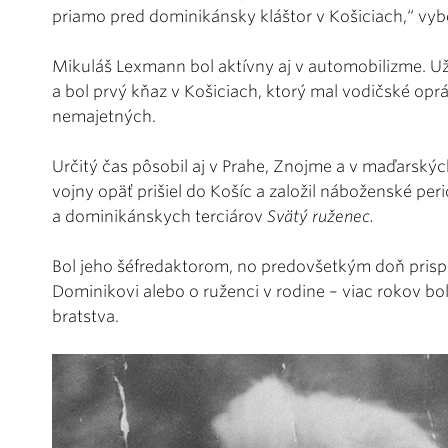
priamo pred dominikánsky kláštor v Košiciach,“ vy
Mikuláš Lexmann bol aktívny aj v automobilizme. Už
a bol prvý kňaz v Košiciach, ktorý mal vodičské opr
nemajetných.
Určitý čas pôsobil aj v Prahe, Znojme a v maďarsk
vojny opäť prišiel do Košíc a založil náboženské pe
a dominikánskych terciárov
Svätý ruženec.
Bol jeho šéfredaktorom, no predovšetkým doň prisp
Dominikovi alebo o ruženci v rodine – viac rokov bo
bratstva.