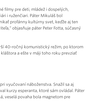
é filmy pre deti, mládež i dospelých,
ári i ruženčiari. Páter Mikuláš bol
ikať profánny kultúrny svet, keďže aj ten
iteľa,“ objasňuje páter Peter Fotta, súčasný
orší 40-ročný komunistický režim, po ktorom
kláštora a ešte v máji toho roku prevziať
 pri vyučovaní náboženstva. Snažil sa aj
al kurzy esperanta, ktoré sám ovládal. Páter
á, veselá povaha bola magnetom pre