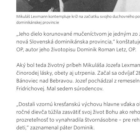
Mikuláš Lexmann kontempluje kríž na začiatku svojho duchovného povo
dominikánskej provincie
„Jeho dielo korunované mučeníctvom je jedným zo 
nová Slovenská dominikánska provincia,“ konštatuje
OP, autor jeho životopisu Dominik Roman Letz, OP.
Aký bol teda životný príbeh Mikuláša Jozefa Lexman
činorodej lásky, obety aj utrpenia. Začal sa odvíjať 
Bánoviec nad Bebravou. Jozef pochádzal z remeselní
Fridrichovej. Mal sedem súrodencov.
„Dostali vzornú kresťanskú výchovu hlavne vďaka o
ročné dievča túžila zasvätiť svoj život Bohu ako rehoľ
prozreteľnosť to vynahradila štvornásobne – pre reho
deti,“ zaznamenal páter Dominik.