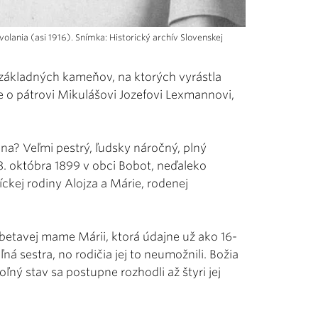
lania (asi 1916). Snímka: Historický archív Slovenskej
základných kameňov, na ktorých vyrástla
 o pátrovi Mikulášovi Jozefovi Lexmannovi,
na? Veľmi pestrý, ľudsky náročný, plný
28. októbra 1899 v obci Bobot, neďaleko
ckej rodiny Alojza a Márie, rodenej
betavej mame Márii, ktorá údajne už ako 16-
ná sestra, no rodičia jej to neumožnili. Božia
ľný stav sa postupne rozhodli až štyri jej