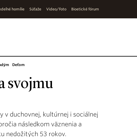
deľné homílie
Súťaže
Video/Foto
Bioetické fórum
adým
Deťom
a svojmu
 v duchovnej, kultúrnej i sociálnej
toročia následkom väznenia a
u nedožitých 53 rokov.