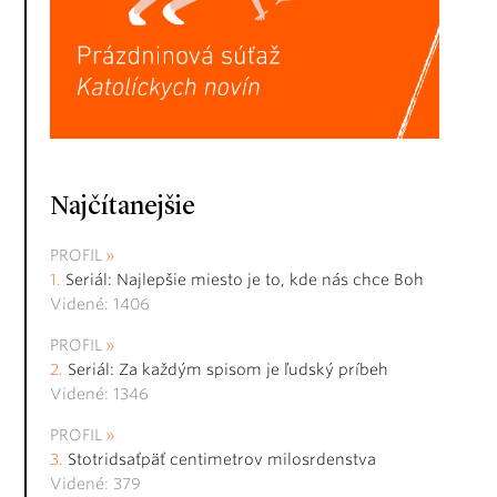
Najčítanejšie
PROFIL
Seriál: Najlepšie miesto je to, kde nás chce Boh
Videné: 1406
PROFIL
Seriál: Za každým spisom je ľudský príbeh
Videné: 1346
PROFIL
Stotridsaťpäť centimetrov milosrdenstva
Videné: 379