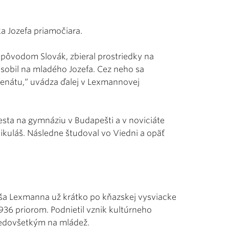
a Jozefa priamočiara.
 pôvodom Slovák, zbieral prostriedky na
ôsobil na mladého Jozefa. Cez neho sa
venátu,“ uvádza ďalej v Lexmannovej
esta na gymnáziu v Budapešti a v noviciáte
 Mikuláš. Následne študoval vo Viedni a opäť
áša Lexmanna už krátko po kňazskej vysviacke
36 priorom. Podnietil vznik kultúrneho
predovšetkým na mládež.