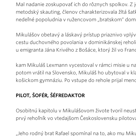
Mal nadanie zoskupovať ich do rôznych spolkov. Z jeh
metodský skauting, členov charakterizovala žltá šat
nedeľné popoludnia v ružencovom „bratskom“ dom
Mikulášov obetavý a láskavý prístup priaznivo vplýva
cestu duchovného povolania v dominikánskej reholi.
u emigranta Jána Krivého z Bošáce, ktorý žil vo Fran
kam Mikuláš Lexmann vycestoval v rámci misie u naši
potom vrátil na Slovensko, Mikuláš ho ubytoval v kl
košickom gymnáziu. Po vstupe do rehole prijal meno 
PILOT, ŠOFÉR, ŠÉFREDAKTOR
Osobitnú kapitolu v Mikulášovom živote tvoril neu
prvý rehoľník vo vtedajšom Československu pilotoval
„Jeho rodný brat Rafael spomínal na to, ako mu Miku