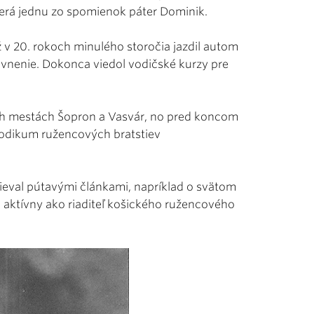
berá jednu zo spomienok páter Dominik.
 v 20. rokoch minulého storočia jazdil autom
ávnenie. Dokonca viedol vodičské kurzy pre
ých mestách Šopron a Vasvár, no pred koncom
riodikum ružencových bratstiev
ieval pútavými článkami, napríklad o svätom
l aktívny ako riaditeľ košického ružencového