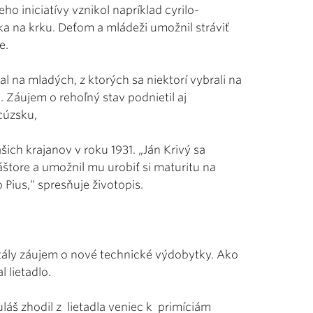
o iniciatívy vznikol napríklad cyrilo-
ka na krku. Deťom a mládeži umožnil stráviť
e.
l na mladých, z ktorých sa niektorí vybrali na
 Záujem o rehoľný stav podnietil aj
cúzsku,
ch krajanov v roku 1931. „Ján Krivý sa
áštore a umožnil mu urobiť si maturitu na
Pius,“ spresňuje životopis.
stály záujem o nové technické výdobytky. Ako
 lietadlo.
láš zhodil z lietadla veniec k primíciám