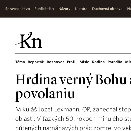
Spravodajstvo
Publicistika
Názory
Kultúra
Duchovná obnova
Ne
Téma
Reportáž
Rozhovor
Profil
Misie
Rodina
Poradňa
Ml
Hrdina verný Bohu 
povolaniu
Mikuláš Jozef Lexmann, OP, zanechal stopy
oblasti. V ťažkých 50. rokoch minulého s
nútených namáhavých prác zomrel vo vek