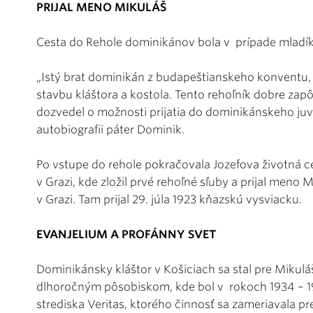
PRIJAL MENO MIKULÁŠ
Cesta do Rehole dominikánov bola v prípade mladík
„Istý brat dominikán z budapeštianskeho konventu,
stavbu kláštora a kostola. Tento rehoľník dobre zap
dozvedel o možnosti prijatia do dominikánskeho ju
autobiografii páter Dominik.
Po vstupe do rehole pokračovala Jozefova životná c
v Grazi, kde zložil prvé rehoľné sľuby a prijal meno
v Grazi. Tam prijal 29. júla 1923 kňazskú vysviacku.
EVANJELIUM A PROFÁNNY SVET
Dominikánsky kláštor v Košiciach sa stal pre Mikul
dlhoročným pôsobiskom, kde bol v rokoch 1934 – 19
strediska Veritas, ktorého činnosť sa zameriavala 