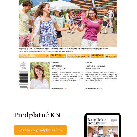
Predplatné KN
Staňte sa predplatiteľom