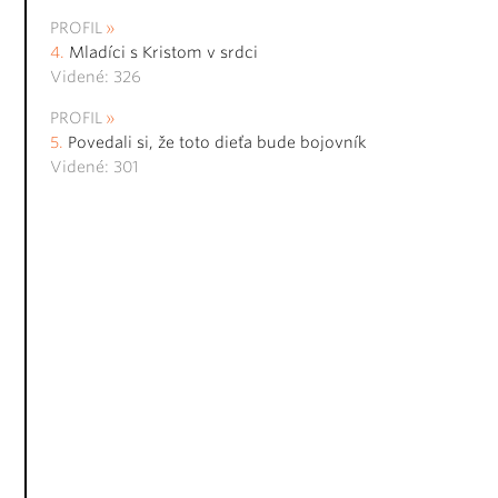
PROFIL
Mladíci s Kristom v srdci
Videné: 326
PROFIL
Povedali si, že toto dieťa bude bojovník
Videné: 301