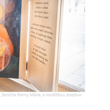
, ženícha Panny Márie, a modlitbou
Jozefovo