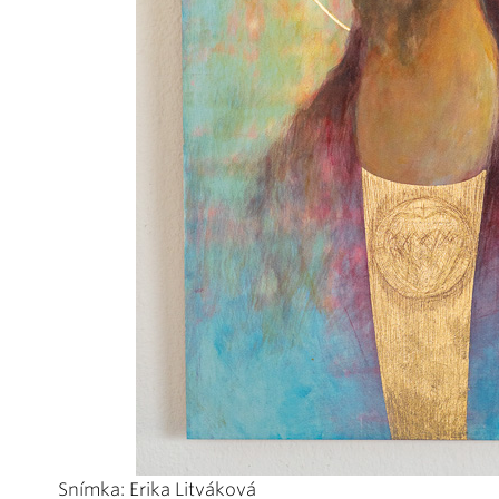
Snímka: Erika Litváková