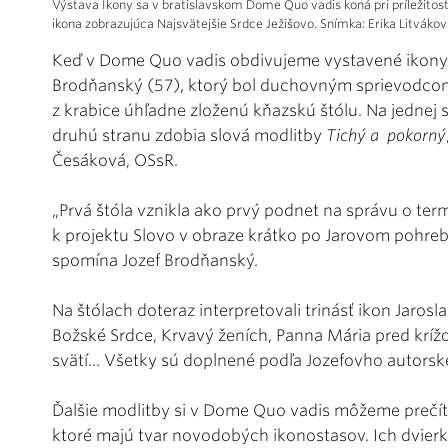
Výstava Ikony sa v bratislavskom Dome Quo vadis koná pri príležitos
ikona zobrazujúca Najsvätejšie Srdce Ježišovo. Snímka: Erika Litváko
Keď v Dome Quo vadis obdivujeme vystavené ikony 
Brodňanský (57), ktorý bol duchovným sprievodcom
z krabice úhľadne zloženú kňazskú štólu. Na jednej 
druhú stranu zdobia slová modlitby
Tichý a pokorný
Česáková, OSsR.
„Prvá štóla vznikla ako prvý podnet na správu o ter
k projektu Slovo v obraze krátko po Jarovom pohreb
spomína Jozef Brodňanský.
Na štólach doteraz interpretovali trinásť ikon Jarosla
Božské Srdce, Krvavý ženích, Panna Mária pred krížo
svätí... Všetky sú doplnené podľa Jozefovho autor
Ďalšie modlitby si v Dome Quo vadis môžeme prečí
ktoré majú tvar novodobých ikonostasov. Ich dvierka