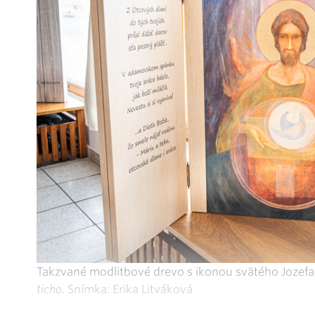
Takzvané modlitbové drevo s ikonou svätého Jozefa
ticho
. Snímka: Erika Litváková