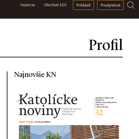
Inzercia
Obchod SSV
Prihlásiť
Predplatné
Profil
Najnovšie KN