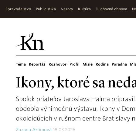
Spravodajstvo
Publicistika
Názory
Kultúra
Duchovná obnova
Ne
Téma
Reportáž
Rozhovor
Profil
Misie
Rodina
Poradňa
Ml
Ikony, ktoré sa ne
Spolok priateľov Jaroslava Halma pripravi
obdobia výnimočnú výstavu. Ikony v Dom
okoloidúcich v rušnom centre Bratislavy na
Zuzana Artimová
18.03.2026