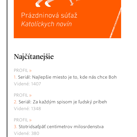
Najčítanejšie
PROFIL
Seriál: Najlepšie miesto je to, kde nás chce Boh
Videné: 1407
PROFIL
Seriál: Za každým spisom je ľudský príbeh
Videné: 1348
PROFIL
Stotridsaťpäť centimetrov milosrdenstva
Videné: 380