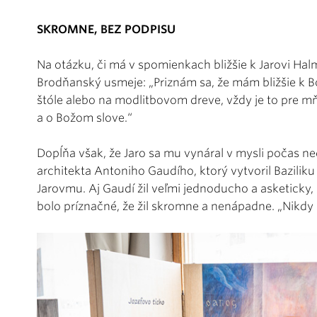
SKROMNE, BEZ PODPISU
Na otázku, či má v spomienkach bližšie k Jarovi Halm
Brodňanský usmeje: „Priznám sa, že mám bližšie k B
štóle alebo na modlitbovom dreve, vždy je to pre 
a o Božom slove.“
Dopĺňa však, že Jaro sa mu vynáral v mysli počas n
architekta Antoniho Gaudího, ktorý vytvoril Baziliku
Jarovmu. Aj Gaudí žil veľmi jednoducho a asketicky,
bolo príznačné, že žil skromne a nenápadne. „Nikdy 