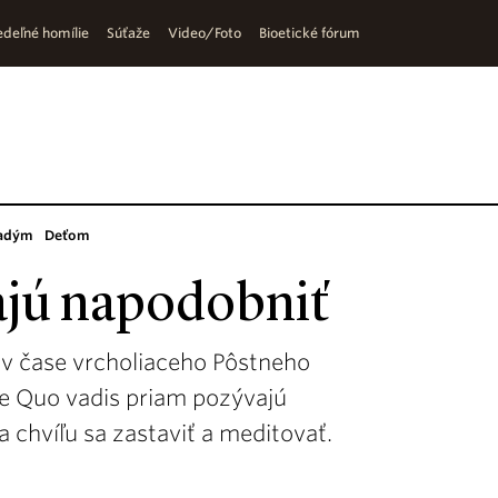
deľné homílie
Súťaže
Video/Foto
Bioetické fórum
adým
Deťom
dajú napodobniť
l v čase vrcholiaceho Pôstneho
e Quo vadis priam pozývajú
 chvíľu sa zastaviť a meditovať.