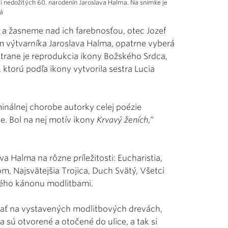
ti nedožitých 60. narodenín Jaroslava Halma. Na snímke je
vá
a žasneme nad ich farebnosťou, otec Jozef
 výtvarníka Jaroslava Halma, opatrne vyberá
strane je reprodukcia ikony Božského Srdca,
, ktorú podľa ikony vytvorila sestra Lucia
minálnej chorobe autorky celej poézie
e. Bol na nej motív ikony
Krvavý ženích
,“
va Halma na rôzne príležitosti: Eucharistia,
m, Najsvätejšia Trojica, Duch Svätý, Všetci
ského kánonu modlitbami.
tať na vystavených modlitbových drevách,
 sú otvorené a otočené do ulice, a tak si