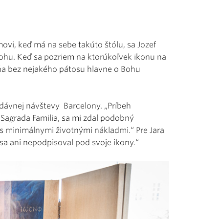
ovi, keď má na sebe takúto štólu, sa Jozef
ohu. Keď sa pozriem na ktorúkoľvek ikonu na
mňa bez nejakého pátosu hlavne o Bohu
edávnej návštevy Barcelony. „Príbeh
 Sagrada Familia, sa mi zdal podobný
 s minimálnymi životnými nákladmi.“ Pre Jara
sa ani nepodpisoval pod svoje ikony.“