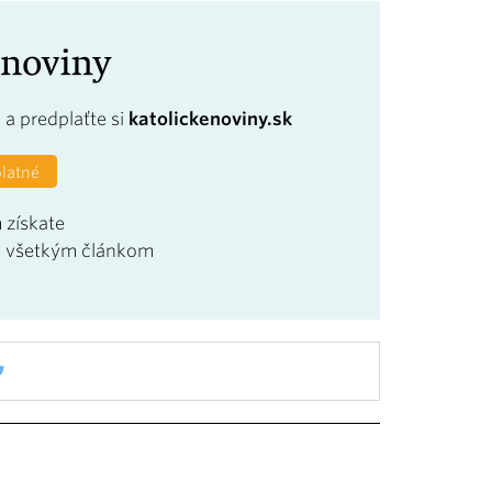
a
a predplaťte si
katolickenoviny.sk
platné
 získate
u všetkým článkom