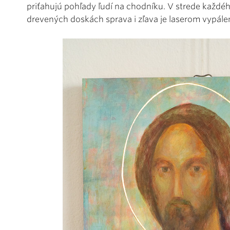
priťahujú pohľady ľudí na chodníku. V strede každé
drevených doskách sprava i zľava je laserom vypále