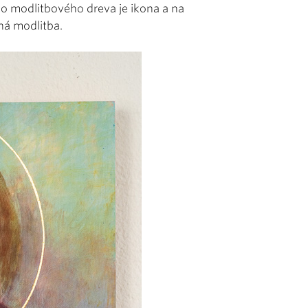
ho modlitbového dreva je ikona a na
ná modlitba.