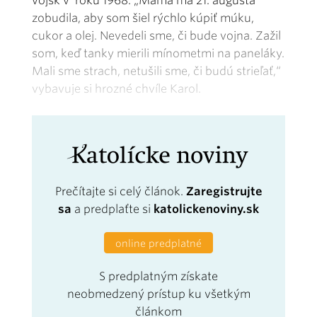
vojsk v roku 1968. „Mama ma 21. augusta
zobudila, aby som šiel rýchlo kúpiť múku,
cukor a olej. Nevedeli sme, či bude vojna. Zažil
som, keď tanky mierili mínometmi na paneláky.
Mali sme strach, netušili sme, či budú strieľať,“
vybavuje si hrozné chvíle Karol.
Prečítajte si celý článok.
Zaregistrujte
sa
a predplaťte si
katolickenoviny.sk
online predplatné
S predplatným získate
neobmedzený prístup ku všetkým
článkom