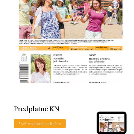
Predplatné KN
Staňte sa predplatiteľom