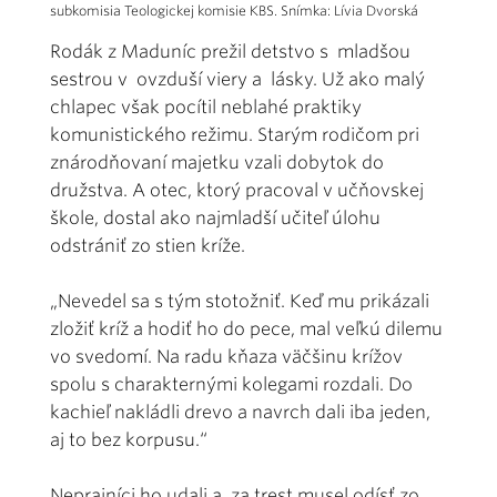
subkomisia Teologickej komisie KBS. Snímka: Lívia Dvorská
Rodák z Maduníc prežil detstvo s mladšou
sestrou v ovzduší viery a lásky. Už ako malý
chlapec však pocítil neblahé praktiky
komunistického režimu. Starým rodičom pri
znárodňovaní majetku vzali dobytok do
družstva. A otec, ktorý pracoval v učňovskej
škole, dostal ako najmladší učiteľ úlohu
odstrániť zo stien kríže.
„Nevedel sa s tým stotožniť. Keď mu prikázali
zložiť kríž a hodiť ho do pece, mal veľkú dilemu
vo svedomí. Na radu kňaza väčšinu krížov
spolu s charakternými kolegami rozdali. Do
kachieľ nakládli drevo a navrch dali iba jeden,
aj to bez korpusu.“
Neprajníci ho udali a za trest musel odísť zo