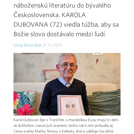
náboženskú literatúru do bývalého
Československa. KAROLA
DUBOVANA (72) viedla túžba, aby sa
Božie slovo dostávalo medzi ľudí.
Lívia Dvorská
21.11.2025
Karol Dubovan žije v Trenčíne, s manželkou Evou majú tri deti.
Je držiteľom viacerých ocenení, tento rok k nim pribudla aj
Cena svätej Matky Terezy z Kalkaty, ktorú udeľuje Sociálna