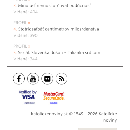
Minulosť nemusí určovať budúcnosť
Videné: 404
PROFIL
Stotridsaťpäť centimetrov milosrdenstva
Videné: 390
PROFIL
Seriál: Slovenka dušou – Talianka srdcom
Videné: 344
katolickenoviny.sk © 1849 - 2026 Katolícke
noviny