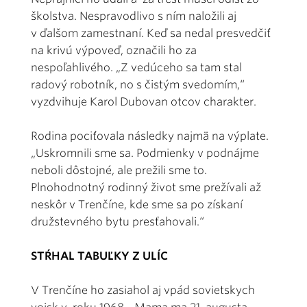
školstva. Nespravodlivo s ním naložili aj
v ďalšom zamestnaní. Keď sa nedal presvedčiť
na krivú výpoveď, označili ho za
nespoľahlivého. „Z vedúceho sa tam stal
radový robotník, no s čistým svedomím,“
vyzdvihuje Karol Dubovan otcov charakter.
Rodina pociťovala následky najmä na výplate.
„Uskromnili sme sa. Podmienky v podnájme
neboli dôstojné, ale prežili sme to.
Plnohodnotný rodinný život sme prežívali až
neskôr v Trenčíne, kde sme sa po získaní
družstevného bytu presťahovali.“
STŔHAL TABUĽKY Z ULÍC
V Trenčíne ho zasiahol aj vpád sovietskych