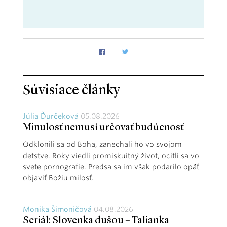
Súvisiace články
Júlia Ďurčeková
05.08.2026
Minulosť nemusí určovať budúcnosť
Odklonili sa od Boha, zanechali ho vo svojom
detstve. Roky viedli promiskuitný život, ocitli sa vo
svete pornografie. Predsa sa im však podarilo opäť
objaviť Božiu milosť.
Monika Šimoničová
04.08.2026
Seriál: Slovenka dušou – Talianka