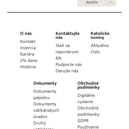
Archív
O nás
Kontaktujte
Katolícke
nás
noviny
Kontakt
Staň sa
Aktuálne
Inzercia
reportérom
číslo
Kariéra
KN
2% dane
Podporte nás
História
Darujte nás
Dokumenty
Obchodné
podmienky
Dokumenty
Digitálne
pápežov
vydanie
Dokumenty
Obchodné
vatikánskych
podmienky
úradov
GDPR
Druhý
Používanie