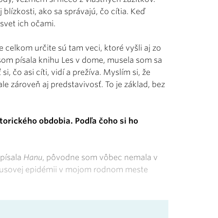
blízkosti, ako sa správajú, čo cítia. Keď
svet ich očami.
 celkom určite sú tam veci, ktoré vyšli aj zo
 som písala knihu Les v dome, musela som sa
, čo asi cíti, vidí a prežíva. Myslím si, že
le zároveň aj predstavivosť. To je základ, bez
orického obdobia. Podľa čoho si ho
 písala
Hanu
, pôvodne som vôbec nemala v
ýfusovej epidémii v mojom rodnom meste