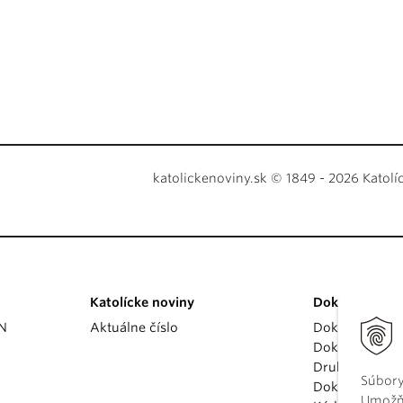
katolickenoviny.sk © 1849 - 2026 Katolí
Katolícke noviny
Dokumenty
KN
Aktuálne číslo
Dokumenty p
Dokumenty va
Druhý vatikán
Súbory
Dokumenty K
Umožňu