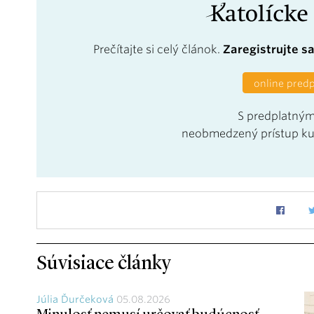
Prečítajte si celý článok.
Zaregistrujte s
online pred
S predplatným
neobmedzený prístup k
Súvisiace články
Júlia Ďurčeková
05.08.2026