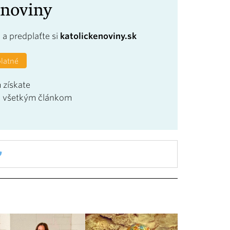
a
a predplaťte si
katolickenoviny.sk
platné
 získate
u všetkým článkom