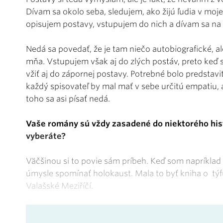
Dívam sa okolo seba, sledujem, ako žijú ľudia v mojej 
opisujem postavy, vstupujem do nich a dívam sa na 
Nedá sa povedať, že je tam niečo autobiografické, ale
mňa. Vstupujem však aj do zlých postáv, preto keď
vžiť aj do zápornej postavy. Potrebné bolo predstaviť si
každý spisovateľ by mal mať v sebe určitú empatiu, a
toho sa asi písať nedá.
Vaše romány sú vždy zasadené do niektorého hist
vyberáte?
Väčšinou si to povie sám príbeh. Keď som napríklad
úmysle spomínať holokaust. Mala to byť kniha o t
Valašské Meziříčí.