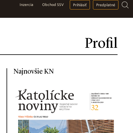
Inzercia
Obchod SSV
Prihlásiť
Predplatné
Profil
Najnovšie KN