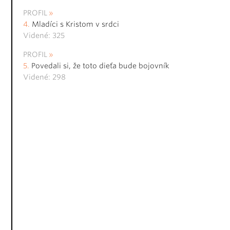
PROFIL
Mladíci s Kristom v srdci
Videné: 325
PROFIL
Povedali si, že toto dieťa bude bojovník
Videné: 298