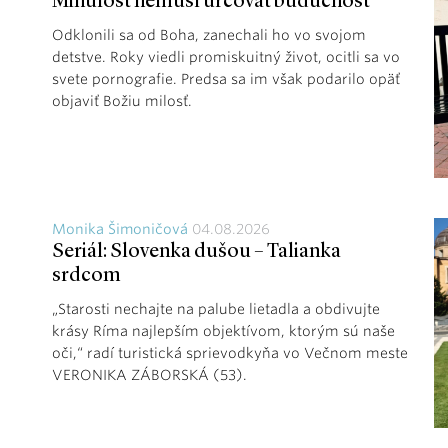
Minulosť nemusí určovať budúcnosť
Odklonili sa od Boha, zanechali ho vo svojom
detstve. Roky viedli promiskuitný život, ocitli sa vo
svete pornografie. Predsa sa im však podarilo opäť
objaviť Božiu milosť.
Monika Šimoničová
04.08.2026
Seriál: Slovenka dušou – Talianka
srdcom
„Starosti nechajte na palube lietadla a obdivujte
krásy Ríma najlepším objektívom, ktorým sú naše
oči,“ radí turistická sprievodkyňa vo Večnom meste
VERONIKA ZÁBORSKÁ (53).