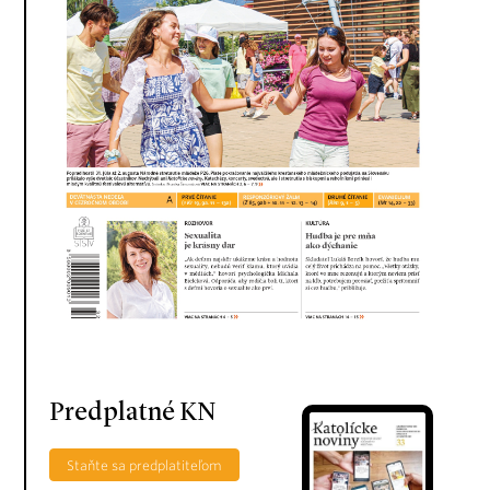
Predplatné KN
Staňte sa predplatiteľom