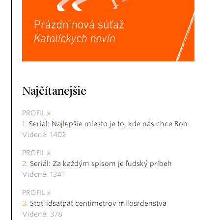
Najčítanejšie
PROFIL
Seriál: Najlepšie miesto je to, kde nás chce Boh
Videné: 1402
PROFIL
Seriál: Za každým spisom je ľudský príbeh
Videné: 1341
PROFIL
Stotridsaťpäť centimetrov milosrdenstva
Videné: 378