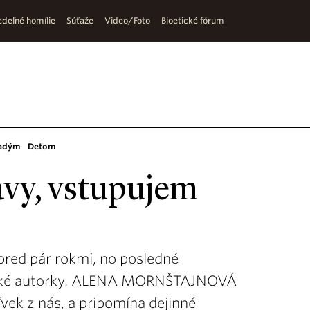
deľné homílie
Súťaže
Video/Foto
Bioetické fórum
adým
Deťom
vy, vstupujem
 pred pár rokmi, no posledné
české autorky. ALENA MORNŠTAJNOVÁ
ľvek z nás, a pripomína dejinné