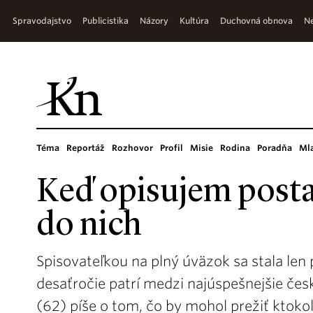
Spravodajstvo
Publicistika
Názory
Kultúra
Duchovná obnova
Ne
Téma
Reportáž
Rozhovor
Profil
Misie
Rodina
Poradňa
Ml
Keď opisujem posta
do nich
Spisovateľkou na plný úväzok sa stala len
desaťročie patrí medzi najúspešnejšie 
(62) píše o tom, čo by mohol prežiť ktoko