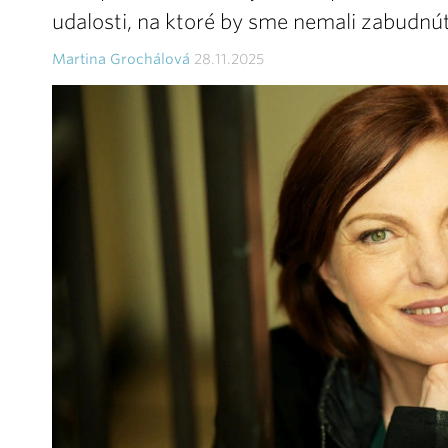
udalosti, na ktoré by sme nemali zabudnúť
Martina Grochálová
28.11.2025