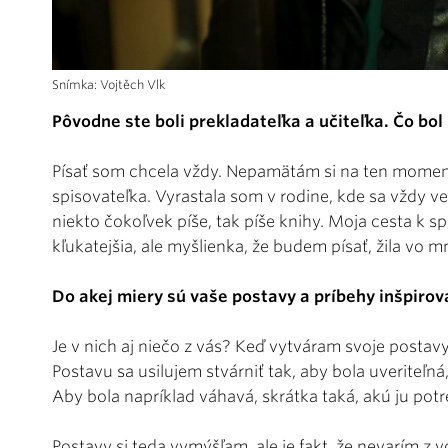
Snímka: Vojtěch Vlk
Pôvodne ste boli prekladateľka a učiteľka. Čo bol 
Písať som chcela vždy. Nepamätám si na ten momen
spisovateľka. Vyrastala som v rodine, kde sa vždy ve
niekto čokoľvek píše, tak píše knihy. Moja cesta k 
kľukatejšia, ale myšlienka, že budem písať, žila vo m
Do akej miery sú vaše postavy a príbehy inšpiro
Je v nich aj niečo z vás? Keď vytváram svoje posta
Postavu sa usilujem stvárniť tak, aby bola uveriteľná
Aby bola napríklad váhavá, skrátka taká, akú ju pot
Postavy si teda vymýšľam, ale je fakt, že nevarím z 