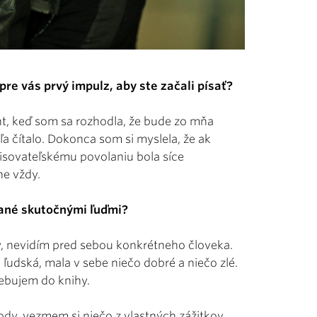
pre vás prvý impulz, aby ste začali písať?
t, keď som sa rozhodla, že bude zo mňa
ľa čítalo. Dokonca som si myslela, že ak
spisovateľskému povolaniu bola síce
ne vždy.
vané skutočnými ľuďmi?
vy, nevidím pred sebou konkrétneho človeka.
, ľudská, mala v sebe niečo dobré a niečo zlé.
rebujem do knihy.
vody, vezmem si niečo z vlastných zážitkov.