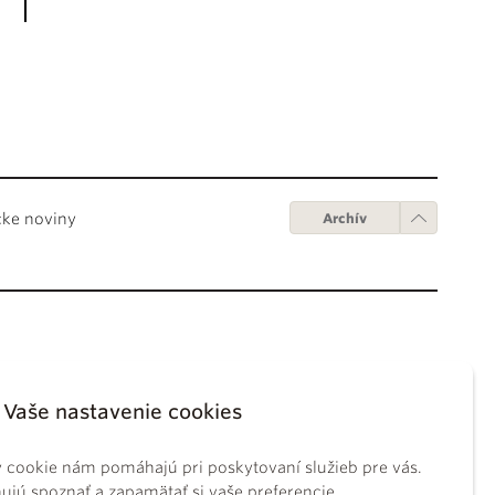
cke noviny
Archív
Obchodné podmienky
ápežov
Digitálne vydanie
Vaše nastavenie cookies
tikánskych úradov
Obchodné podmienky
sky koncil
GDPR
 cookie nám pomáhajú pri poskytovaní služieb pre vás.
BS
Používanie cookies
jú spoznať a zapamätať si vaše preferencie.