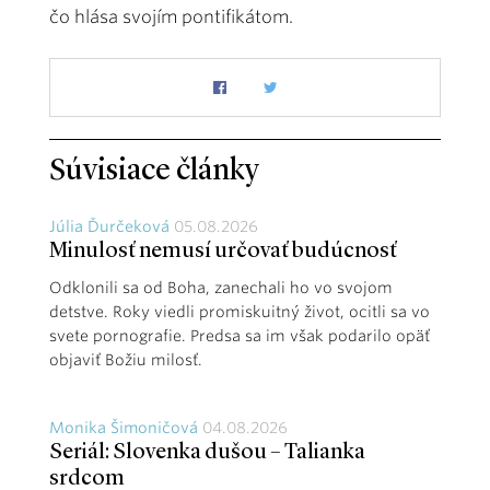
čo hlása svojím pontifikátom.
Súvisiace články
Júlia Ďurčeková
05.08.2026
Minulosť nemusí určovať budúcnosť
Odklonili sa od Boha, zanechali ho vo svojom
detstve. Roky viedli promiskuitný život, ocitli sa vo
svete pornografie. Predsa sa im však podarilo opäť
objaviť Božiu milosť.
Monika Šimoničová
04.08.2026
Seriál: Slovenka dušou – Talianka
srdcom