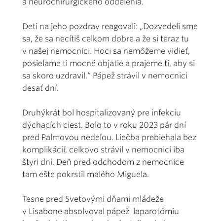
a neurochirurgického oddelenia.
Deti na jeho pozdrav reagovali: „Dozvedeli sme
sa, že sa necítiš celkom dobre a že si teraz tu
v našej nemocnici. Hoci sa nemôžeme vidieť,
posielame ti mocné objatie a prajeme ti, aby si
sa skoro uzdravil.“ Pápež strávil v nemocnici
desať dní.
Druhýkrát bol hospitalizovaný pre infekciu
dýchacích ciest. Bolo to v roku 2023 pár dní
pred Palmovou nedeľou. Liečba prebiehala bez
komplikácií, celkovo strávil v nemocnici iba
štyri dni. Deň pred odchodom z nemocnice
tam ešte pokrstil malého Miguela.
Tesne pred Svetovými dňami mládeže
v Lisabone absolvoval pápež laparotómiu