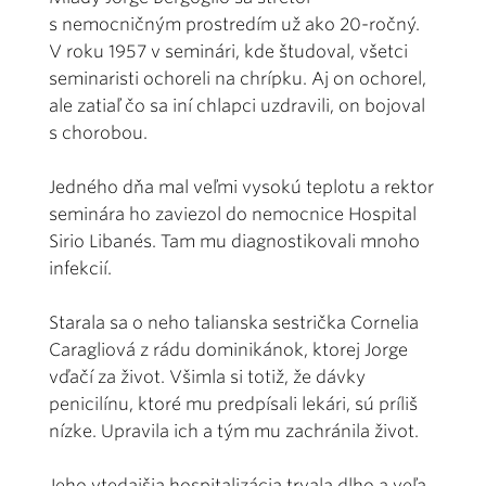
s nemocničným prostredím už ako 20-ročný.
V roku 1957 v seminári, kde študoval, všetci
seminaristi ochoreli na chrípku. Aj on ochorel,
ale zatiaľ čo sa iní chlapci uzdravili, on bojoval
s chorobou.
Jedného dňa mal veľmi vysokú teplotu a rektor
seminára ho zaviezol do nemocnice Hospital
Sirio Libanés. Tam mu diagnostikovali mnoho
infekcií.
Starala sa o neho talianska sestrička Cornelia
Caragliová z rádu dominikánok, ktorej Jorge
vďačí za život. Všimla si totiž, že dávky
penicilínu, ktoré mu predpísali lekári, sú príliš
nízke. Upravila ich a tým mu zachránila život.
Jeho vtedajšia hospitalizácia trvala dlho a veľa