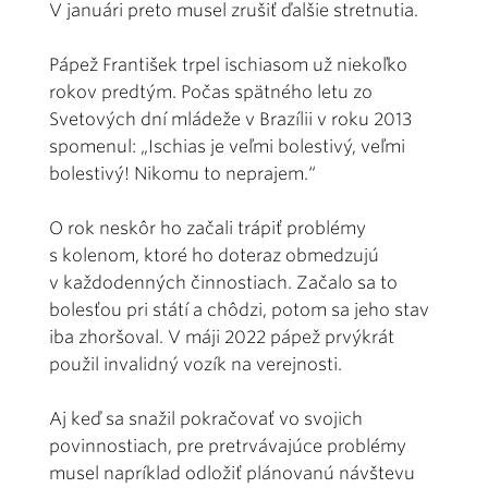
V januári preto musel zrušiť ďalšie stretnutia.
Pápež František trpel ischiasom už niekoľko
rokov predtým. Počas spätného letu zo
Svetových dní mládeže v Brazílii v roku 2013
spomenul: „Ischias je veľmi bolestivý, veľmi
bolestivý! Nikomu to neprajem.“
O rok neskôr ho začali trápiť problémy
s kolenom, ktoré ho doteraz obmedzujú
v každodenných činnostiach. Začalo sa to
bolesťou pri státí a chôdzi, potom sa jeho stav
iba zhoršoval. V máji 2022 pápež prvýkrát
použil invalidný vozík na verejnosti.
Aj keď sa snažil pokračovať vo svojich
povinnostiach, pre pretrvávajúce problémy
musel napríklad odložiť plánovanú návštevu