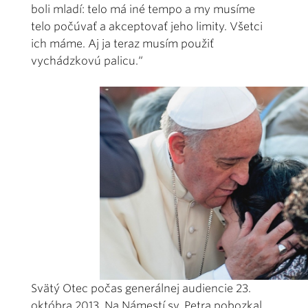
boli mladí: telo má iné tempo a my musíme
telo počúvať a akceptovať jeho limity. Všetci
ich máme. Aj ja teraz musím použiť
vychádzkovú palicu.“
Svätý Otec počas generálnej audiencie 23.
októbra 2013. Na Námestí sv. Petra pobozkal