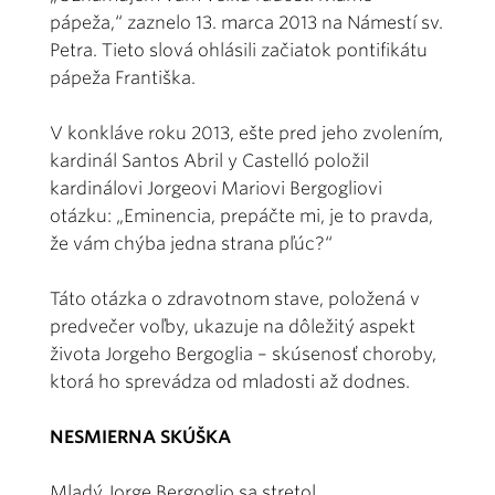
pápeža,“ zaznelo 13. marca 2013 na Námestí sv.
Petra. Tieto slová ohlásili začiatok pontifikátu
pápeža Františka.
V konkláve roku 2013, ešte pred jeho zvolením,
kardinál Santos Abril y Castelló položil
kardinálovi Jorgeovi Mariovi Bergogliovi
otázku: „Eminencia, prepáčte mi, je to pravda,
že vám chýba jedna strana pľúc?“
Táto otázka o zdravotnom stave, položená v
predvečer voľby, ukazuje na dôležitý aspekt
života Jorgeho Bergoglia – skúsenosť choroby,
ktorá ho sprevádza od mladosti až dodnes.
NESMIERNA SKÚŠKA
Mladý Jorge Bergoglio sa stretol