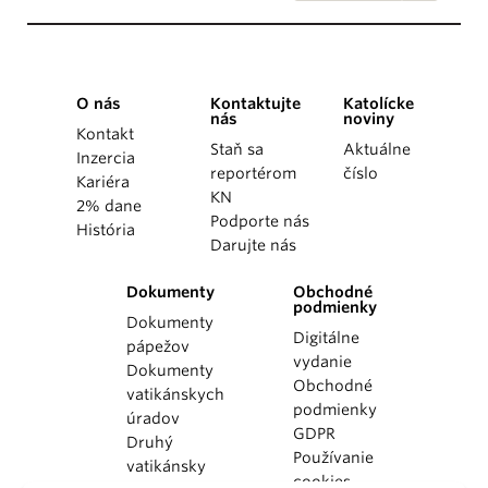
O nás
Kontaktujte
Katolícke
nás
noviny
Kontakt
Staň sa
Aktuálne
Inzercia
reportérom
číslo
Kariéra
KN
2% dane
Podporte nás
História
Darujte nás
Dokumenty
Obchodné
podmienky
Dokumenty
Digitálne
pápežov
vydanie
Dokumenty
Obchodné
vatikánskych
podmienky
úradov
GDPR
Druhý
Používanie
vatikánsky
cookies