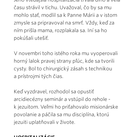
času strávil v tichu. Uvažoval, čo by sa mu
mohlo stať, modlil sa k Panne Márii a v istom
zmysle sa pripravoval na smrť. Vždy, keď za
ním prišla mama, rozplakala sa. Iní sa ho
pokúšali utešiť.
V novembri toho istého roka mu vyoperovali
horný lalok pravej strany pľúc, kde sa tvorili
cysty. Bol to chirurgický zásah s technikou
a prístrojmi tých čias.
Keď vyzdravel, rozhodol sa opustiť
arcidiecézny seminár a vstúpil do rehole -
k jezuitom. Veľmi ho priťahovalo misionárske
povolanie a páčila sa mu disciplína, ktorú
jezuiti uplatňovali v živote.