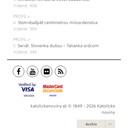
Videné: 406
PROFIL
Stotridsaťpäť centimetrov milosrdenstva
Videné: 390
PROFIL
Seriál: Slovenka dušou – Talianka srdcom
Videné: 345
katolickenoviny.sk © 1849 - 2026 Katolícke
noviny
Archív