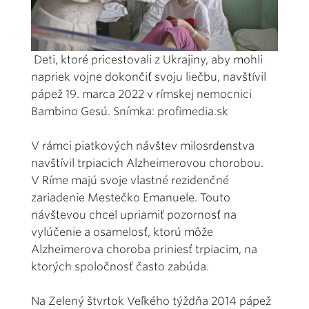
Deti, ktoré pricestovali z Ukrajiny, aby mohli
napriek vojne dokončiť svoju liečbu, navštívil
pápež 19. marca 2022 v rímskej nemocnici
Bambino Gesú. Snímka: profimedia.sk
V rámci piatkových návštev milosrdenstva
navštívil trpiacich Alzheimerovou chorobou.
V Ríme majú svoje vlastné rezidenčné
zariadenie Mestečko Emanuele. Touto
návštevou chcel upriamiť pozornosť na
vylúčenie a osamelosť, ktorú môže
Alzheimerova choroba priniesť trpiacim, na
ktorých spoločnosť často zabúda.
Na Zelený štvrtok Veľkého týždňa 2014 pápež