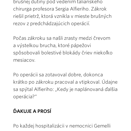
brušnej dutiny pod vedením talianskeho
chirurga profesora Sergia Alfieriho. Zákrok
riešil prietrž, ktorá vznikla v mieste brušných
rezov z predchádzajúcich operácií.
Počas zákroku sa našli zrasty medzi črevom
a výstelkou brucha, ktoré pápežovi
spôsobovali bolestivé blokády čriev niekoľko
mesiacov.
Po operácii sa zotavoval dobre, dokonca
krátko po zákroku pracoval a vtipkoval. Údajne
sa spýtal Alfieriho: „Kedy je naplánovaná ďalšia
operácia?“
ĎAKUJE A PROSÍ
Po každej hospitalizácii v nemocnici Gemelli