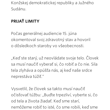
Konžskej demokratickej republiky a Južného
Sudánu.
PRIJAŤ LIMITY
Počas generálnej audiencie 15. júna
okomentoval svoj zdravotný stav a hovoril
o dôsledkoch staroby vo všeobecnosti.
„Keď ste starý, už neovládate svoje telo. Človek
sa musí naučiť vyberať si, čo robiť a čo nie. Sila
tela zlyháva a opúšťa nás, aj keď naše srdce
neprestáva túžiť.“
Vysvetlil, že človek sa takto musí naučiť
očisťovať túžbu: „Buďte trpezliví, vyberte si, čo
od tela a života žiadať. Keď sme starí,
nemôžeme robiť to isté, čo sme robili, keď sme