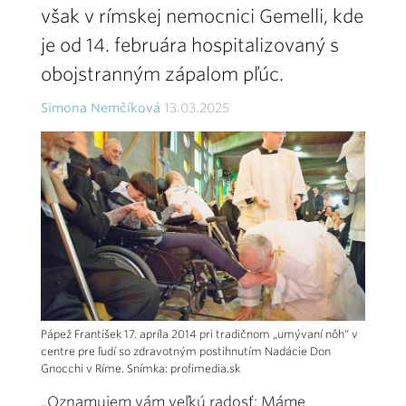
však v rímskej nemocnici Gemelli, kde
je od 14. februára hospitalizovaný s
obojstranným zápalom pľúc.
Simona Nemčíková
13.03.2025
Pápež František 17. apríla 2014 pri tradičnom „umývaní nôh“ v
centre pre ľudí so zdravotným postihnutím Nadácie Don
Gnocchi v Ríme. Snímka: profimedia.sk
„Oznamujem vám veľkú radosť: Máme