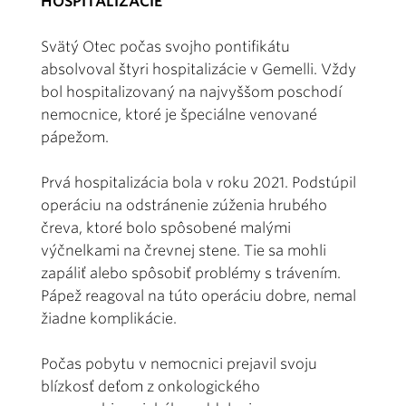
HOSPITALIZÁCIE
Svätý Otec počas svojho pontifikátu
absolvoval štyri hospitalizácie v Gemelli. Vždy
bol hospitalizovaný na najvyššom poschodí
nemocnice, ktoré je špeciálne venované
pápežom.
Prvá hospitalizácia bola v roku 2021. Podstúpil
operáciu na odstránenie zúženia hrubého
čreva, ktoré bolo spôsobené malými
výčnelkami na črevnej stene. Tie sa mohli
zapáliť alebo spôsobiť problémy s trávením.
Pápež reagoval na túto operáciu dobre, nemal
žiadne komplikácie.
Počas pobytu v nemocnici prejavil svoju
blízkosť deťom z onkologického