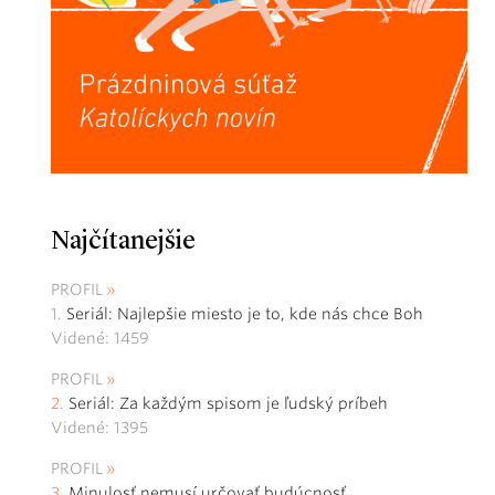
Najčítanejšie
PROFIL
Seriál: Najlepšie miesto je to, kde nás chce Boh
Videné: 1459
PROFIL
Seriál: Za každým spisom je ľudský príbeh
Videné: 1395
PROFIL
Minulosť nemusí určovať budúcnosť