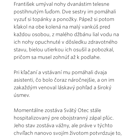
František umýval nohy dvanástim telesne
postihnutým ľuďom. Dve sestry im pomáhali
vyzuť si topánky a ponožky. Pápež si potom
kľakol na obe kolená na malý vankúš pred
každou osobou, z malého džbánu lial vodu na
ich nohy opuchnuté v dôsledku zdravotného
stavu, bielou utierkou ich osušil a pobozkal,
pričom sa musel zohnúť až k podlahe.
Pri kľačaní a vstávaní mu pomáhali dvaja
asistenti, čo bolo čoraz náročnejšie, a on im
zakaždým venoval láskavý pohľad a široký
úsmev.
Momentálne zostáva Svätý Otec stále
hospitalizovaný pre obojstranný zápal pľúc.
Jeho stav zostáva vážny, ale práve v týchto
chvíľach nanovo svojím životom potvrdzuje to,