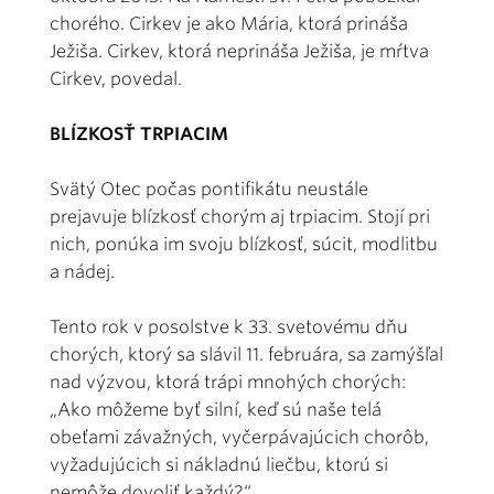
chorého. Cirkev je ako Mária, ktorá prináša
Ježiša. Cirkev, ktorá neprináša Ježiša, je mŕtva
Cirkev, povedal.
BLÍZKOSŤ TRPIACIM
Svätý Otec počas pontifikátu neustále
prejavuje blízkosť chorým aj trpiacim. Stojí pri
nich, ponúka im svoju blízkosť, súcit, modlitbu
a nádej.
Tento rok v posolstve k 33. svetovému dňu
chorých, ktorý sa slávil 11. februára, sa zamýšľal
nad výzvou, ktorá trápi mnohých chorých:
„Ako môžeme byť silní, keď sú naše telá
obeťami závažných, vyčerpávajúcich chorôb,
vyžadujúcich si nákladnú liečbu, ktorú si
nemôže dovoliť každý?“