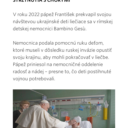
STRETNUTIA S CHORÝMI
V roku 2022 pápež František prekvapil svojou
návštevou ukrajinské deti liečiace sa v rímskej
detskej nemocnici Bambino Gesù.
Nemocnica podala pomocnú ruku deťom,
ktoré museli v dôsledku ruskej invázie opustiť
svoju krajinu, aby mohli pokračovať v liečbe.
Pápež priniesol na nemocničné oddelenie
radosť a nádej – presne to, čo deti postihnuté
vojnou potrebovali.