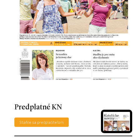
Predplatné KN
Staňte sa predplatiteľom