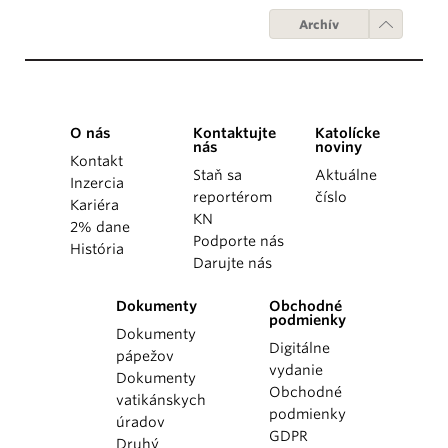
Archív
O nás
Kontaktujte
Katolícke
nás
noviny
Kontakt
Staň sa
Aktuálne
Inzercia
reportérom
číslo
Kariéra
KN
2% dane
Podporte nás
História
Darujte nás
Dokumenty
Obchodné
podmienky
Dokumenty
Digitálne
pápežov
vydanie
Dokumenty
Obchodné
vatikánskych
podmienky
úradov
GDPR
Druhý