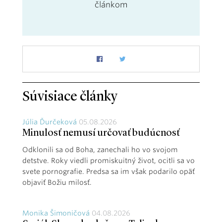
článkom
Súvisiace články
Júlia Ďurčeková
05.08.2026
Minulosť nemusí určovať budúcnosť
Odklonili sa od Boha, zanechali ho vo svojom
detstve. Roky viedli promiskuitný život, ocitli sa vo
svete pornografie. Predsa sa im však podarilo opäť
objaviť Božiu milosť.
Monika Šimoničová
04.08.2026