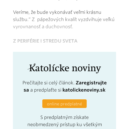
Veríme, že bude vykonávať veľmi krásnu
službu.“ Z pápežových kvalít vyzdvihuje veľkú
vyrovnanosť a duchovnosť.
Z PERIFÉRIE I STREDU SVETA
Prečítajte si celý článok.
Zaregistrujte
sa
a predplaťte si
katolickenoviny.sk
online predplatné
S predplatným získate
neobmedzený prístup ku všetkým