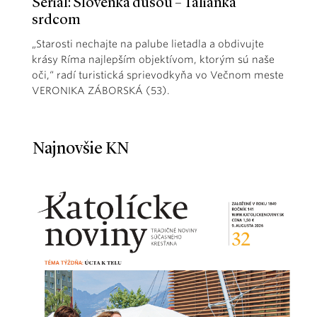
Seriál: Slovenka dušou – Talianka
srdcom
„Starosti nechajte na palube lietadla a obdivujte
krásy Ríma najlepším objektívom, ktorým sú naše
oči,“ radí turistická sprievodkyňa vo Večnom meste
VERONIKA ZÁBORSKÁ (53).
Najnovšie KN