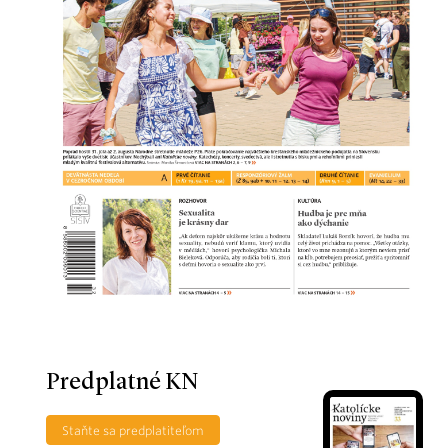
Predplatné KN
Staňte sa predplatiteľom