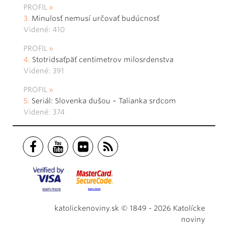
PROFIL
Minulosť nemusí určovať budúcnosť
Videné: 410
PROFIL
Stotridsaťpäť centimetrov milosrdenstva
Videné: 391
PROFIL
Seriál: Slovenka dušou – Talianka srdcom
Videné: 374
katolickenoviny.sk © 1849 - 2026 Katolícke
noviny