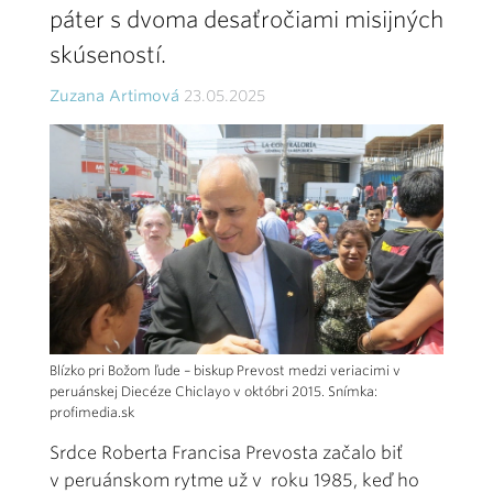
páter s dvoma desaťročiami misijných
skúseností.
Zuzana Artimová
23.05.2025
Blízko pri Božom ľude – biskup Prevost medzi veriacimi v
peruánskej Diecéze Chiclayo v októbri 2015. Snímka:
profimedia.sk
Srdce Roberta Francisa Prevosta začalo biť
v peruánskom rytme už v roku 1985, keď ho