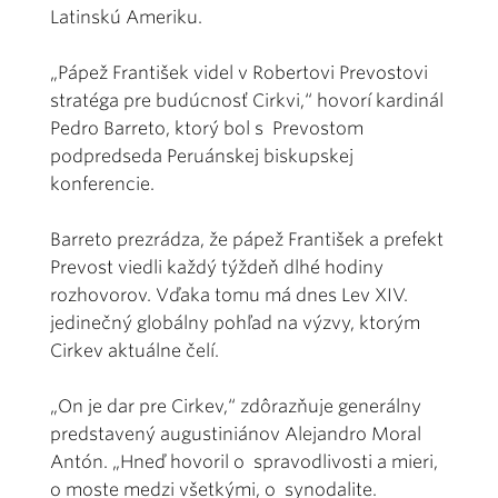
Latinskú Ameriku.
„Pápež František videl v Robertovi Prevostovi
stratéga pre budúcnosť Cirkvi,“ hovorí kardinál
Pedro Barreto, ktorý bol s Prevostom
podpredseda Peruánskej biskupskej
konferencie.
Barreto prezrádza, že pápež František a prefekt
Prevost viedli každý týždeň dlhé hodiny
rozhovorov. Vďaka tomu má dnes Lev XIV.
jedinečný globálny pohľad na výzvy, ktorým
Cirkev aktuálne čelí.
„On je dar pre Cirkev,“ zdôrazňuje generálny
predstavený augustiniánov Alejandro Moral
Antón. „Hneď hovoril o spravodlivosti a mieri,
o moste medzi všetkými, o synodalite.