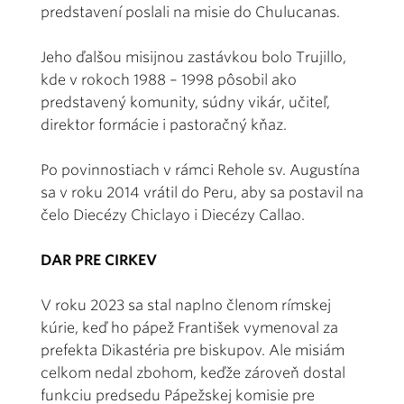
predstavení poslali na misie do Chulucanas.
Jeho ďalšou misijnou zastávkou bolo Trujillo,
kde v rokoch 1988 – 1998 pôsobil ako
predstavený komunity, súdny vikár, učiteľ,
direktor formácie i pastoračný kňaz.
Po povinnostiach v rámci Rehole sv. Augustína
sa v roku 2014 vrátil do Peru, aby sa postavil na
čelo Diecézy Chiclayo i Diecézy Callao.
DAR PRE CIRKEV
V roku 2023 sa stal naplno členom rímskej
kúrie, keď ho pápež František vymenoval za
prefekta Dikastéria pre biskupov. Ale misiám
celkom nedal zbohom, keďže zároveň dostal
funkciu predsedu Pápežskej komisie pre