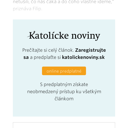
netušili, čo nás čaká a do čoho vlastne ideme,“
priznáva Filip.
Prečítajte si celý článok.
Zaregistrujte
sa
a predplaťte si
katolickenoviny.sk
online predplatné
S predplatným získate
neobmedzený prístup ku všetkým
článkom