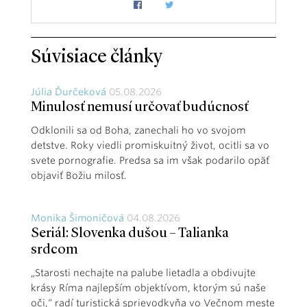
Súvisiace články
Júlia Ďurčeková
05.08.2026
Minulosť nemusí určovať budúcnosť
Odklonili sa od Boha, zanechali ho vo svojom
detstve. Roky viedli promiskuitný život, ocitli sa vo
svete pornografie. Predsa sa im však podarilo opäť
objaviť Božiu milosť.
Monika Šimoničová
04.08.2026
Seriál: Slovenka dušou – Talianka
srdcom
„Starosti nechajte na palube lietadla a obdivujte
krásy Ríma najlepším objektívom, ktorým sú naše
oči,“ radí turistická sprievodkyňa vo Večnom meste