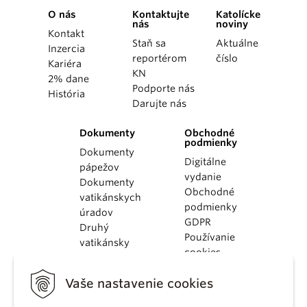
O nás
Kontaktujte
Katolícke
nás
noviny
Kontakt
Staň sa
Aktuálne
Inzercia
reportérom
číslo
Kariéra
KN
2% dane
Podporte nás
História
Darujte nás
Dokumenty
Obchodné
podmienky
Dokumenty
Digitálne
pápežov
vydanie
Dokumenty
Obchodné
vatikánskych
podmienky
úradov
GDPR
Druhý
Používanie
vatikánsky
cookies
koncil
Dokumenty
Vaše nastavenie cookies
KBS
Kódex