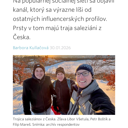
Na populárnej sociálnej sieti sa objavil
kanál, ktorý sa výrazne líši od
ostatných influencerských profilov.
Prsty v tom majú traja saleziáni z
Česka.
Barbora Kullačová
30.01.2026
Trojica saleziánov z Česka. Zľava Libor Všetula, Petr Boštík a
Filip Mareš. Snímka: archív respondentov