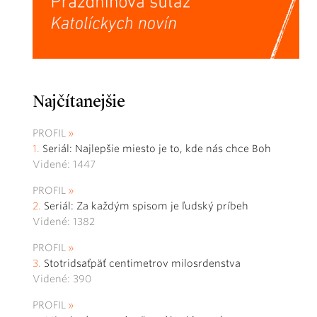
Najčítanejšie
PROFIL
Seriál: Najlepšie miesto je to, kde nás chce Boh
Videné: 1447
PROFIL
Seriál: Za každým spisom je ľudský príbeh
Videné: 1382
PROFIL
Stotridsaťpäť centimetrov milosrdenstva
Videné: 390
PROFIL