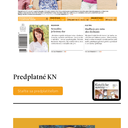
Predplatné KN
Staňte sa predplatiteľom