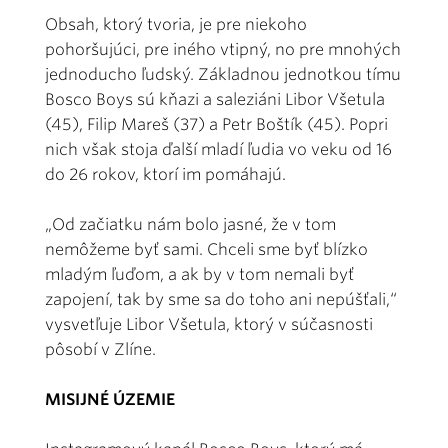
Obsah, ktorý tvoria, je pre niekoho
pohoršujúci, pre iného vtipný, no pre mnohých
jednoducho ľudský. Základnou jednotkou tímu
Bosco Boys sú kňazi a saleziáni Libor Všetula
(45), Filip Mareš (37) a Petr Boštík (45). Popri
nich však stoja ďalší mladí ľudia vo veku od 16
do 26 rokov, ktorí im pomáhajú.
„Od začiatku nám bolo jasné, že v tom
nemôžeme byť sami. Chceli sme byť blízko
mladým ľuďom, a ak by v tom nemali byť
zapojení, tak by sme sa do toho ani nepúšťali,“
vysvetľuje Libor Všetula, ktorý v súčasnosti
pôsobí v Zlíne.
MISIJNÉ ÚZEMIE