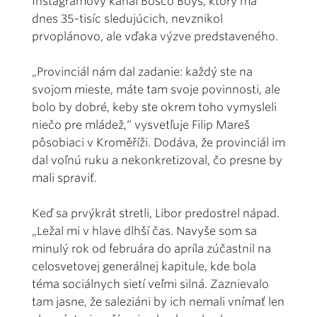
Instagramový kanál Bosco Boys, ktorý má
dnes 35-tisíc sledujúcich, nevznikol
prvoplánovo, ale vďaka výzve predstaveného.
„Provinciál nám dal zadanie: každý ste na
svojom mieste, máte tam svoje povinnosti, ale
bolo by dobré, keby ste okrem toho vymysleli
niečo pre mládež,“ vysvetľuje Filip Mareš
pôsobiaci v Kroměříži. Dodáva, že provinciál im
dal voľnú ruku a nekonkretizoval, čo presne by
mali spraviť.
Keď sa prvýkrát stretli, Libor predostrel nápad.
„Ležal mi v hlave dlhší čas. Navyše som sa
minulý rok od februára do apríla zúčastnil na
celosvetovej generálnej kapitule, kde bola
téma sociálnych sietí veľmi silná. Zaznievalo
tam jasne, že saleziáni by ich nemali vnímať len