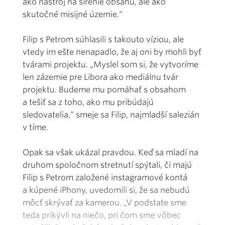
ako nástroj na šírenie obsahu, ale ako
skutočné misijné územie.“
Filip s Petrom súhlasili s takouto víziou, ale
vtedy im ešte nenapadlo, že aj oni by mohli byť
tvárami projektu. „Myslel som si, že vytvoríme
len zázemie pre Libora ako mediálnu tvár
projektu. Budeme mu pomáhať s obsahom
a tešiť sa z toho, ako mu pribúdajú
sledovatelia,“ smeje sa Filip, najmladší salezián
v tíme.
Opak sa však ukázal pravdou. Keď sa mladí na
druhom spoločnom stretnutí spýtali, či majú
Filip s Petrom založené instagramové kontá
a kúpené iPhony, uvedomili si, že sa nebudú
môcť skrývať za kamerou. „V podstate sme
teda prikývli na niečo, pri čom sme vôbec