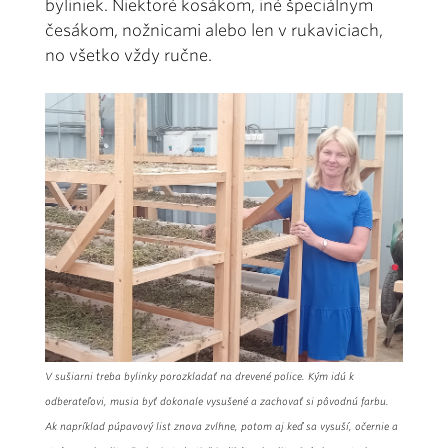
byliniek. Niektoré kosákom, iné špeciálnym
česákom, nožnicami alebo len v rukaviciach,
no všetko vždy ručne.
V sušiarni treba bylinky porozkladať na drevené police. Kým idú k
odberateľovi, musia byť dokonale vysušené a zachovať si pôvodnú farbu.
Ak napríklad púpavový list znova zvlhne, potom aj keď sa vysuší, očernie a