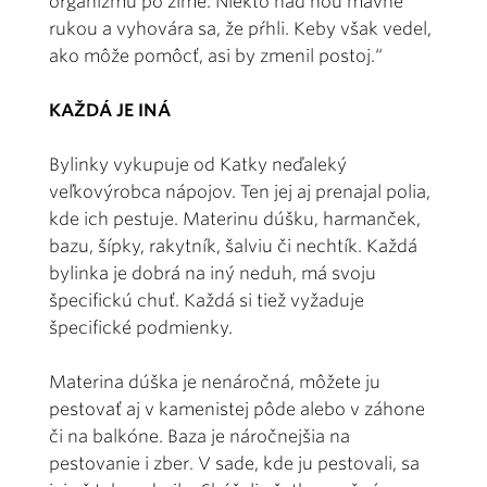
organizmu po zime. Niekto nad ňou mávne
rukou a vyhovára sa, že pŕhli. Keby však vedel,
ako môže pomôcť, asi by zmenil postoj.“
KAŽDÁ JE INÁ
Bylinky vykupuje od Katky neďaleký
veľkovýrobca nápojov. Ten jej aj prenajal polia,
kde ich pestuje. Materinu dúšku, harmanček,
bazu, šípky, rakytník, šalviu či nechtík. Každá
bylinka je dobrá na iný neduh, má svoju
špecifickú chuť. Každá si tiež vyžaduje
špecifické podmienky.
Materina dúška je nenáročná, môžete ju
pestovať aj v kamenistej pôde alebo v záhone
či na balkóne. Baza je náročnejšia na
pestovanie i zber. V sade, kde ju pestovali, sa