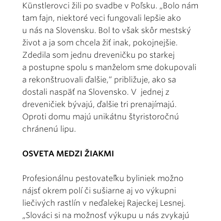
Künstlerovci žili po svadbe v Poľsku. „Bolo nám
tam fajn, niektoré veci fungovali lepšie ako
u nás na Slovensku. Bol to však skôr mestský
život a ja som chcela žiť inak, pokojnejšie.
Zdedila som jednu dreveničku po starkej
a postupne spolu s manželom sme dokupovali
a rekonštruovali ďalšie,“ približuje, ako sa
dostali naspäť na Slovensko. V jednej z
dreveničiek bývajú, ďalšie tri prenajímajú.
Oproti domu majú unikátnu štyristoročnú
chránenú lipu.
OSVETA MEDZI ŽIAKMI
Profesionálnu pestovateľku byliniek možno
nájsť okrem polí či sušiarne aj vo výkupni
liečivých rastlín v neďalekej Rajeckej Lesnej.
„Slováci si na možnosť výkupu u nás zvykajú