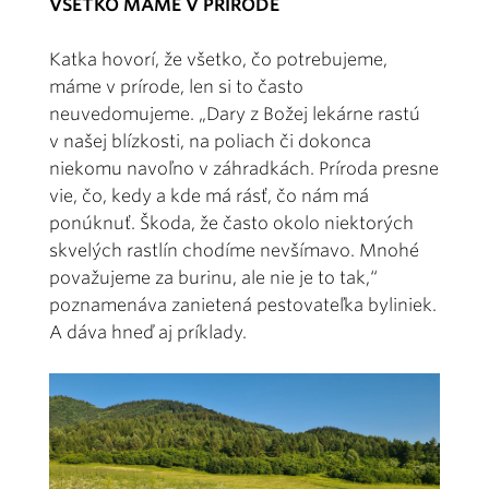
VŠETKO MÁME V PRÍRODE
Katka hovorí, že všetko, čo potrebujeme,
máme v prírode, len si to často
neuvedomujeme. „Dary z Božej lekárne rastú
v našej blízkosti, na poliach či dokonca
niekomu navoľno v záhradkách. Príroda presne
vie, čo, kedy a kde má rásť, čo nám má
ponúknuť. Škoda, že často okolo niektorých
skvelých rastlín chodíme nevšímavo. Mnohé
považujeme za burinu, ale nie je to tak,“
poznamenáva zanietená pestovateľka byliniek.
A dáva hneď aj príklady.