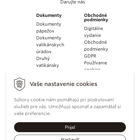
Darujte nás
Dokumenty
Obchodné
podmienky
Dokumenty
Digitálne
pápežov
vydanie
Dokumenty
Obchodné
vatikánskych
podmienky
úradov
GDPR
Druhý
Používanie
vatikánsky
cookies
koncil
Dokumenty
Vaše nastavenie cookies
KBS
Kódex
Súbory cookie nám pomáhajú pri poskytovaní
kánonického
služieb pre vás. Umožňujú spoznať a zapamätať si
práva
vaše preferencie.
Katechizmus
Katolíckej
Prijať
cirkvi
Nastaviť