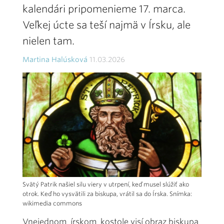
kalendári pripomenieme 17. marca.
Veľkej úcte sa teší najmä v Írsku, ale
nielen tam.
Martina Halúsková
11.03.2026
Svätý Patrik našiel silu viery v utrpení, keď musel slúžiť ako
otrok. Keď ho vysvätili za biskupa, vrátil sa do Írska. Snímka:
wikimedia commons
Vnejednom írskom kostole visí obraz biskupa