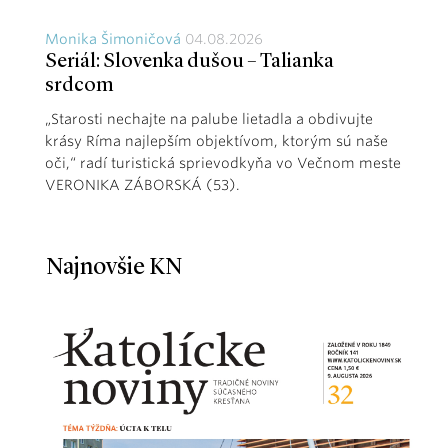
Monika Šimoničová
04.08.2026
Seriál: Slovenka dušou – Talianka
srdcom
„Starosti nechajte na palube lietadla a obdivujte
krásy Ríma najlepším objektívom, ktorým sú naše
oči,“ radí turistická sprievodkyňa vo Večnom meste
VERONIKA ZÁBORSKÁ (53).
Najnovšie KN