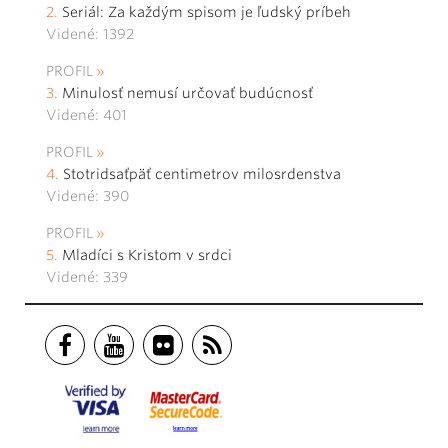
Seriál: Za každým spisom je ľudský príbeh
Videné: 1392
PROFIL
Minulosť nemusí určovať budúcnosť
Videné: 401
PROFIL
Stotridsaťpäť centimetrov milosrdenstva
Videné: 390
PROFIL
Mladíci s Kristom v srdci
Videné: 339