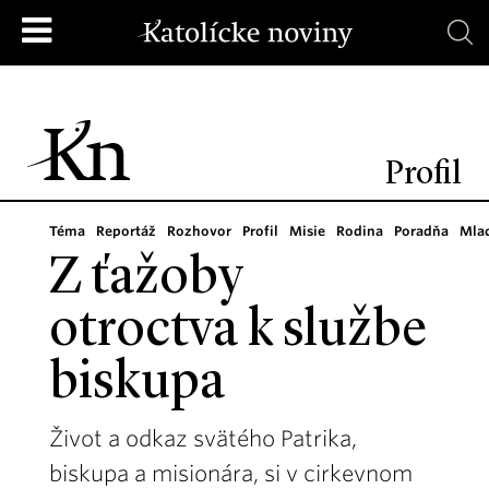
Profil
Téma
Reportáž
Rozhovor
Profil
Misie
Rodina
Poradňa
Mla
Z ťažoby
otroctva k službe
biskupa
Život a odkaz svätého Patrika,
biskupa a misionára, si v cirkevnom