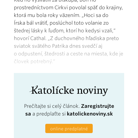
prostredníctvom Cirkvi povolal späť do krajiny,
ktorá mu bola roky väzením. „Hoci sa do
Írska bál vrátiť, poslúchol toto volanie zo
štedrej lásky k ľuďom, ktorí ho kedysi vzali,“
hovorí Cathal. „Z duchovného hľadiska preto
sviatok svätého Patrika dnes svedčí aj
o odpustení, štedrosti a ceste na miesta, kde je
človek potrebný.“
Prečítajte si celý článok.
Zaregistrujte
sa
a predplaťte si
katolickenoviny.sk
online predplatné