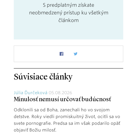
S predplatným získate
neobmedzený prístup ku všetkým
článkom
Súvisiace články
Júlia Ďurčeková
05.08.2026
Minulosť nemusí určovať budúcnosť
Odklonili sa od Boha, zanechali ho vo svojom
detstve. Roky viedli promiskuitný život, ocitli sa vo
svete pornografie. Predsa sa im však podarilo opäť
objaviť Božiu milosť.