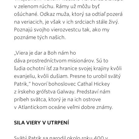
v zelenom rúchu. Rámy už môžu byť
ošúchané. Odkaz muža, ktorý sa odtiaľ pozerá
na veriacich, je však v ich srdciach stále živý.
Poznajú svojho vierozvestcu tak, ako my
poznáme tých našich.
„Viera je dar a Boh nám ho
dáva prostredníctvom misionárov. Sú to
ľudia ochotní ísť za hranice svojej krajiny kvôli
evanjeliu, kvôli dušiam. Presne to urobil svätý
Patrik,“ hovorí bohoslovec Cathal Hickey
z írskeho grófstva Galway. Predstaví nám
príbeh svätca, ktorý je na ich ostrove
v Atlantickom oceáne veľmi dobre známy.
SILA VIERY V UTRPENÍ
Svätý Patrik sa narodil okolo roku 400 v