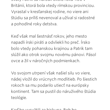
Británii, ktorá bola vtedy rímskou provinciou.
Vyrastal v kresťanskej rodine, no viere ani
štúdiu sa príliš nevenoval a užíval si radostné
a pohodlné roky detstva.
Keď však mal šestnásť rokov, jeho mesto
napadli írski piráti a odvliekli ho preč. Írsko
bolo vtedy pohanskou krajinou a Patrik tam
slúžil ako otrok svojmu novému pánovi. Pásol
ovce a žil v náročných podmienkach.
Vo svojom utrpení však našiel silu vo viere,
nádej vložil do vrúcnych modlitieb. Po šiestich
rokoch sa mu podarilo utiecť na európsky
kontinent. Tam sa pustil do náruživého štúdia
teológie.
Keď ho vysvätili za biskupa, Boh ho