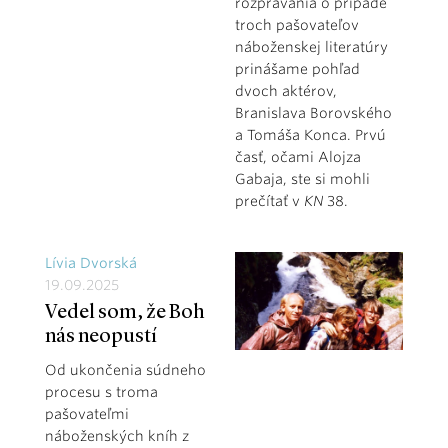
rozprávania o prípade
troch pašovateľov
náboženskej literatúry
prinášame pohľad
dvoch aktérov,
Branislava Borovského
a Tomáša Konca. Prvú
časť, očami Alojza
Gabaja, ste si mohli
prečítať v
KN
38.
Lívia Dvorská
19.09.2025
Vedel som, že Boh
nás neopustí
Od ukončenia súdneho
procesu s troma
pašovateľmi
náboženských kníh z