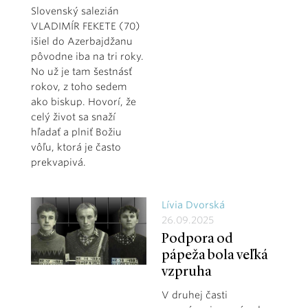
Slovenský salezián
VLADIMÍR FEKETE (70)
išiel do Azerbajdžanu
pôvodne iba na tri roky.
No už je tam šestnásť
rokov, z toho sedem
ako biskup. Hovorí, že
celý život sa snaží
hľadať a plniť Božiu
vôľu, ktorá je často
prekvapivá.
Lívia Dvorská
26.09.2025
Podpora od
pápeža bola veľká
vzpruha
V druhej časti