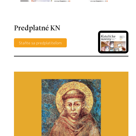
Predplatné KN
Staňte sa predplatiteľom