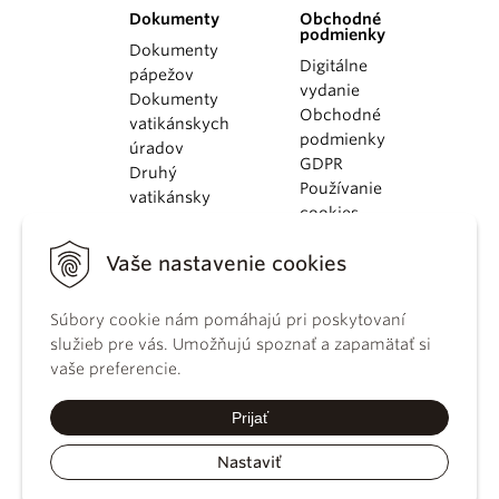
Dokumenty
Obchodné
podmienky
Dokumenty
Digitálne
pápežov
vydanie
Dokumenty
Obchodné
vatikánskych
podmienky
úradov
GDPR
Druhý
Používanie
vatikánsky
cookies
koncil
Dokumenty
Vaše nastavenie cookies
KBS
Kódex
Súbory cookie nám pomáhajú pri poskytovaní
kánonického
služieb pre vás. Umožňujú spoznať a zapamätať si
práva
vaše preferencie.
Katechizmus
Katolíckej
Prijať
cirkvi
Nastaviť