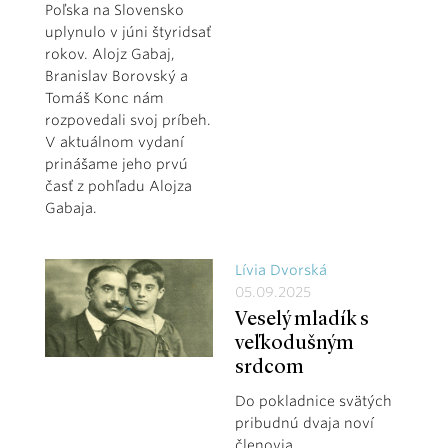
Poľska na Slovensko
uplynulo v júni štyridsať
rokov. Alojz Gabaj,
Branislav Borovský a
Tomáš Konc nám
rozpovedali svoj príbeh.
V aktuálnom vydaní
prinášame jeho prvú
časť z pohľadu Alojza
Gabaja.
Lívia Dvorská
05.09.2025
Veselý mladík s
veľkodušným
srdcom
Do pokladnice svätých
pribudnú dvaja noví
členovia.