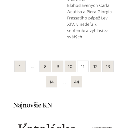
Blahoslavených Carla
Acutisa a Piera Giorgia
Frassatiho pápež Lev
XIV. v nedeľu 7.
septembra vyhlási za
svätých.
1
…
8
9
10
11
12
13
14
…
44
Najnovšie KN