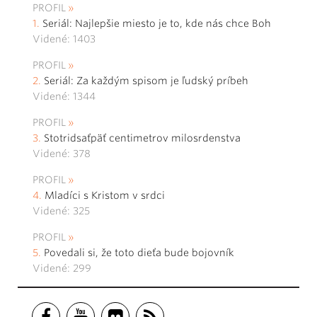
PROFIL
Seriál: Najlepšie miesto je to, kde nás chce Boh
Videné: 1403
PROFIL
Seriál: Za každým spisom je ľudský príbeh
Videné: 1344
PROFIL
Stotridsaťpäť centimetrov milosrdenstva
Videné: 378
PROFIL
Mladíci s Kristom v srdci
Videné: 325
PROFIL
Povedali si, že toto dieťa bude bojovník
Videné: 299