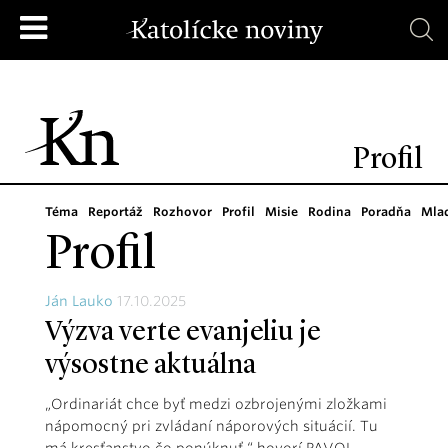
Profil
Téma
Reportáž
Rozhovor
Profil
Misie
Rodina
Poradňa
Mla
Profil
Ján Lauko
17.10.2025
Výzva verte evanjeliu je
výsostne aktuálna
„Ordinariát chce byť medzi ozbrojenými zložkami
nápomocný pri zvládaní náporových situácií. Tu