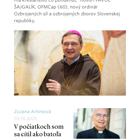
má kresťanstvo čo ponúknuť,“ hovorí PAVOL
ŠAJGALÍK, OFMCap (60), nový ordinár
Ozbrojených síl a ozbrojených zborov Slovenskej
republiky.
Zuzana Artimová
03.10.2025
V počiatkoch som
sa cítil ako batoľa