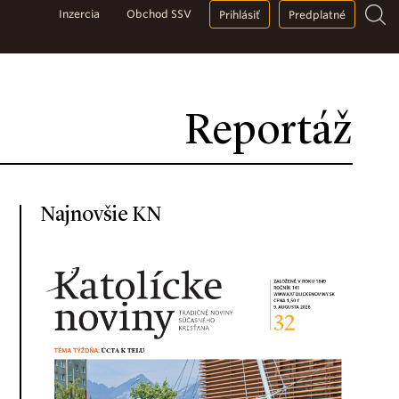
Inzercia
Obchod SSV
Prihlásiť
Predplatné
Reportáž
Najnovšie KN