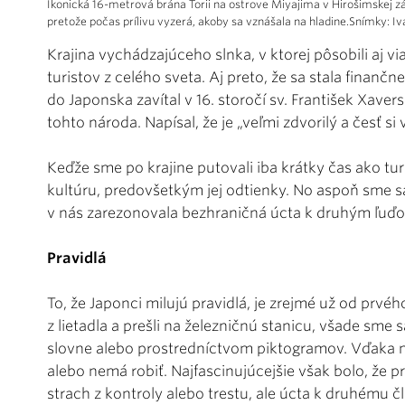
Ikonická 16-metrová brána Torii na ostrove Miyajima v Hirošimskej zá
pretože počas prílivu vyzerá, akoby sa vznášala na hladine.Snímky: Iv
Krajina vychádzajúceho slnka, v ktorej pôsobili aj via
turistov z celého sveta. Aj preto, že sa stala finanč
do Japonska zavítal v 16. storočí sv. František Xaver
tohto národa. Napísal, že je „veľmi zdvorilý a česť si
Keďže sme po krajine putovali iba krátky čas ako tu
kultúru, predovšetkým jej odtienky. No aspoň sme sa 
v nás zarezonovala bezhraničná úcta k druhým ľuďom
Pravidlá
To, že Japonci milujú pravidlá, je zrejmé už od prv
z lietadla a prešli na železničnú stanicu, všade sme 
slovne alebo prostredníctvom piktogramov. Vďaka n
alebo nemá robiť. Najfascinujúcejšie však bolo, že p
strach z kontroly alebo trestu, ale úcta k druhému č