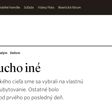
deľné homílie
Súťaže
Video/Foto
Bioetické fórum
adým
Deťom
ucho iné
ého cieľa sme sa vybrali na vlastnú
i ubytovanie. Ostatné bolo
od prvého po posledný deň.