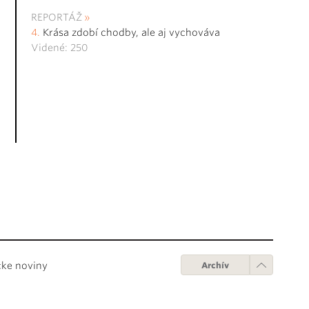
REPORTÁŽ
Krása zdobí chodby, ale aj vychováva
Videné: 250
cke noviny
Archív