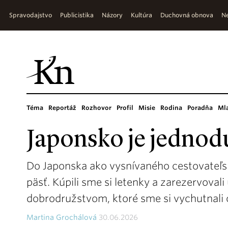
Spravodajstvo
Publicistika
Názory
Kultúra
Duchovná obnova
Ne
Téma
Reportáž
Rozhovor
Profil
Misie
Rodina
Poradňa
Ml
Japonsko je jednod
Do Japonska ako vysnívaného cestovateľsk
päsť. Kúpili sme si letenky a zarezervoval
dobrodružstvom, ktoré sme si vychutnali 
Martina Grochálová
30.06.2026