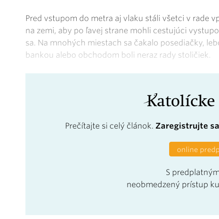
Pred vstupom do metra aj vlaku stáli všetci v rade v
na zemi, aby po ľavej strane mohli cestujúci vystu
sa. Na mnohých miestach sa čakalo posediačky, lebo 
bankou alebo obchodom boli neraz rady stoličiek.
Prečítajte si celý článok.
Zaregistrujte s
online pred
S predplatným
neobmedzený prístup k