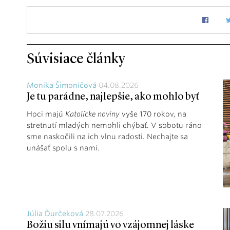
Súvisiace články
Monika Šimoničová
04.08.2026
Je tu parádne, najlepšie, ako mohlo byť
Hoci majú
Katolícke noviny
vyše 170 rokov, na
stretnutí mladých nemohli chýbať. V sobotu ráno
sme naskočili na ich vlnu radosti. Nechajte sa
unášať spolu s nami.
Júlia Ďurčeková
28.07.2026
Božiu silu vnímajú vo vzájomnej láske