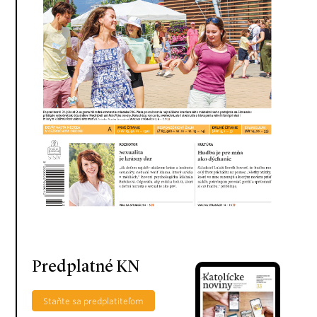
Predplatné KN
Staňte sa predplatiteľom