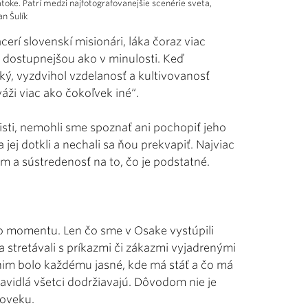
toke. Patrí medzi najfotografovanejšie scenérie sveta,
an Šulík
cerí slovenskí misionári, láka čoraz viac
ne dostupnejšou ako v minulosti. Keď
ský, vyzdvihol vzdelanosť a kultivovanosť
 váži viac ako čokoľvek iné“.
risti, nemohli sme spoznať ani pochopiť jeho
jej dotkli a nechali sa ňou prekvapiť. Najviac
 a sústredenosť na to, čo je podstatné.
ého momentu. Len čo sme v Osake vystúpili
sa stretávali s príkazmi či zákazmi vyjadrenými
im bolo každému jasné, kde má stáť a čo má
ravidlá všetci dodržiavajú. Dôvodom nie je
loveku.