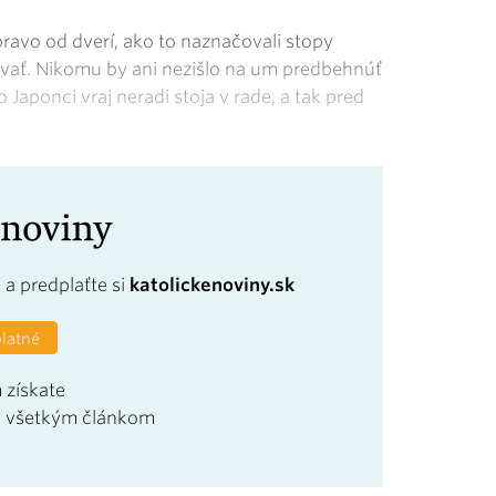
pravo od dverí, ako to naznačovali stopy
povať. Nikomu by ani nezišlo na um predbehnúť
Japonci vraj neradi stoja v rade, a tak pred
a
a predplaťte si
katolickenoviny.sk
platné
 získate
u všetkým článkom