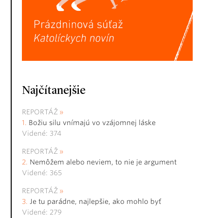
Najčítanejšie
REPORTÁŽ
Božiu silu vnímajú vo vzájomnej láske
Videné: 374
REPORTÁŽ
Nemôžem alebo neviem, to nie je argument
Videné: 365
REPORTÁŽ
Je tu parádne, najlepšie, ako mohlo byť
Videné: 279