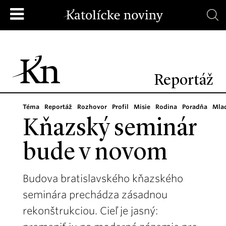
Reportáž
Téma
Reportáž
Rozhovor
Profil
Misie
Rodina
Poradňa
Mla
Kňazský seminár
bude v novom
Budova bratislavského kňazského
seminára prechádza zásadnou
rekonštrukciou. Cieľ je jasný: