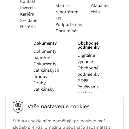
Kontakt
Staň sa
Aktuálne
Inzercia
reportérom
číslo
Kariéra
KN
2% dane
Podporte nás
História
Darujte nás
Dokumenty
Obchodné
podmienky
Dokumenty
Digitálne
pápežov
vydanie
Dokumenty
Obchodné
vatikánskych
podmienky
úradov
GDPR
Druhý
Používanie
vatikánsky
cookies
koncil
Dokumenty
Vaše nastavenie cookies
KBS
Kódex
Súbory cookie nám pomáhajú pri poskytovaní
kánonického
služieb pre vás. Umožňujú spoznať a zapamätať si
práva