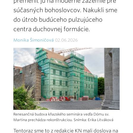
premeniť ju na moderné zázemie pre
súčasných bohoslovcov. Nakukli sme
do útrob budúceho pulzujúceho
centra duchovnej formácie.
Monika Šimoničová
02.06.2026
Renesančná budova kňazského seminára vedľa Dómu sv.
Martina prechádza rekonštrukciou. Snímka: Erika Litváková
Tentoraz sme to z redakcie KN mali doslova na