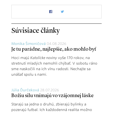
Súvisiace články
Monika Šimoničová
04.08.2026
Je tu parádne, najlepšie, ako mohlo byť
Hoci majú
Katolícke noviny
vyše 170 rokov, na
stretnutí mladých nemohli chýbať. V sobotu ráno
sme naskočili na ich vlnu radosti. Nechajte sa
unášať spolu s nami.
Júlia Ďurčeková
28.07.2026
Božiu silu vnímajú vo vzájomnej láske
Starajú sa jedna o druhú, zbierajú bylinky a
pozerajú futbal. Ich každodenná realita možno