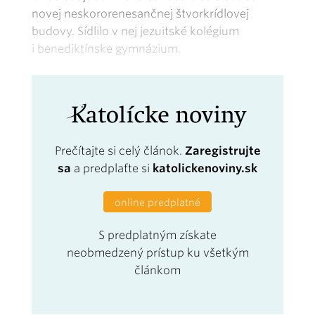
novej neskororenesančnej štvorkrídlovej
budovy. Sídlilo v nej jezuitské kolégium
i benediktínske gymnázium.
Prečítajte si celý článok.
Zaregistrujte
sa
a predplaťte si
katolickenoviny.sk
online predplatné
S predplatným získate
neobmedzený prístup ku všetkým
článkom