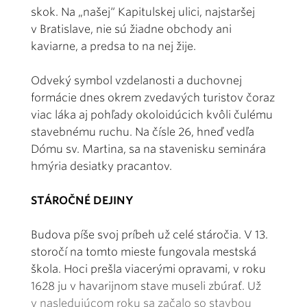
skok. Na „našej“ Kapitulskej ulici, najstaršej
v Bratislave, nie sú žiadne obchody ani
kaviarne, a predsa to na nej žije.
Odveký symbol vzdelanosti a duchovnej
formácie dnes okrem zvedavých turistov čoraz
viac láka aj pohľady okoloidúcich kvôli čulému
stavebnému ruchu. Na čísle 26, hneď vedľa
Dómu sv. Martina, sa na stavenisku seminára
hmýria desiatky pracantov.
STÁROČNÉ DEJINY
Budova píše svoj príbeh už celé stáročia. V 13.
storočí na tomto mieste fungovala mestská
škola. Hoci prešla viacerými opravami, v roku
1628 ju v havarijnom stave museli zbúrať. Už
v nasledujúcom roku sa začalo so stavbou