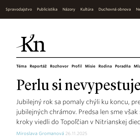
Spravodajstvo
Publicistika
Názory
Kultúra
Duchovná obnova
Ne
Téma
Reportáž
Rozhovor
Profil
Misie
Rodina
Poradňa
Ml
Perlu si nevypestuje
Jubilejný rok sa pomaly chýli ku koncu, p
jubilejných chrámov. Predsa len sme však 
kroky viedli do Topoľčian v Nitrianskej die
Miroslava Gromanová
26.11.2025