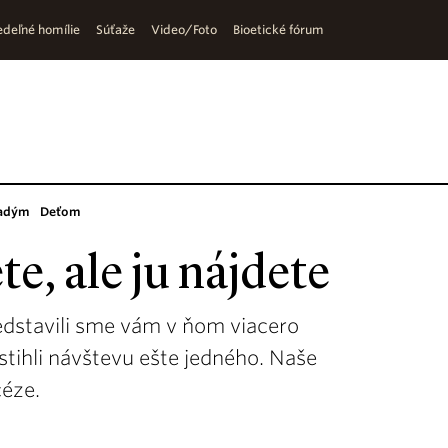
deľné homílie
Súťaže
Video/Foto
Bioetické fórum
adým
Deťom
te, ale ju nájdete
redstavili sme vám v ňom viacero
stihli návštevu ešte jedného. Naše
céze.