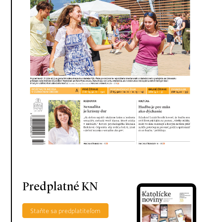
Predplatné KN
Staňte sa predplatiteľom