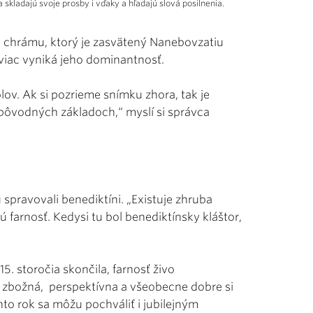
a skladajú svoje prosby i vďaky a hľadajú slová posilnenia.
 chrámu, ktorý je zasvätený Nanebovzatiu
 viac vyniká jeho dominantnosť.
ov. Ak si pozrieme snímku zhora, tak je
a pôvodných základoch,“ myslí si správca
u spravovali benediktíni. „Existuje zhruba
ú farnosť. Kedysi tu bol benediktínsky kláštor,
. storočia skončila, farnosť živo
a zbožná, perspektívna a všeobecne dobre si
to rok sa môžu pochváliť i jubilejným