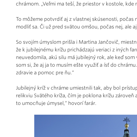
chrámom. „Veľmi ma teší, že priestor v kostole, kde 
To môžeme potvrdiť aj z vlastnej skúsenosti, počas
modliť sa. Či už pred svätou omšou, počas nej, ale aj
So svojím úmyslom prišla i Martina Jančovič, miestna 
že k jubilejnému krížu prichádzajú veriaci z iných f
neuvedomila, akú silu má jubilejný rok, ale keď som 
som si, že aj ja to musím ešte využiť a ísť do chrám
zdravie a pomoc pre ňu.“
Jubilejný kríž v chráme umiestnili tak, aby bol príst
relikviu Svätého kríža, čím je poklona krížu zároveň aj
to umocňuje úmysel,“ hovorí farár.