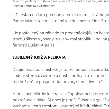
Miesto s jubilejným krížom a relikviou Svätého kríža je oázou, kde ľudi
Snímka: Miroslava Gromanová
Už cestou na faru prechádzame okolo majestátneho
Panny Márie. Je umiestnený v srdci mesta, čím ešte
„Je postavený na základoch predchádzajúcich kostol
trochu šikmo vyosený. Asi aby mal stabilitu i bol n
farnosti Dušan Argaláš.
JUBILEJNÝ KRÍŽ A RELIKVIA
Zaujímavosťou z histórie je to, že farnosť zo začiatk
sedem storočí, čiže ide o dosť starobylú a nepretržit
ten tiež určite prispel k duchovnej starostlivosti.“
A hoci benediktínska éra sa v Topoľčanoch koncom 15
pokračovala ďalej. Aj dnes je podľa Dušana Argaláš
vychádzajúca s mestom i ostatnými inštitúciámi. Ten