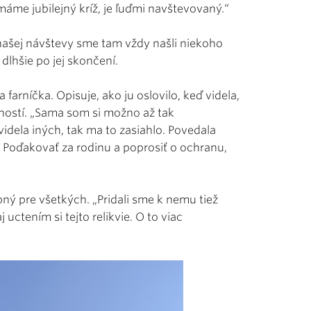
máme jubilejný kríž, je ľuďmi navštevovaný.“
 našej návštevy sme tam vždy našli niekoho
 dlhšie po jej skončení.
farníčka. Opisuje, ako ju oslovilo, keď videla,
arností. „Sama som si možno až tak
videla iných, tak ma to zasiahlo. Povedala
u. Poďakovať za rodinu a poprosiť o ochranu,
upný pre všetkých. „Pridali sme k nemu tiež
 uctením si tejto relikvie. O to viac