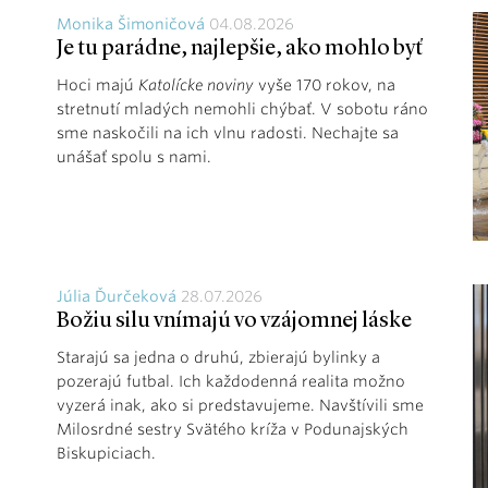
Monika Šimoničová
04.08.2026
Je tu parádne, najlepšie, ako mohlo byť
Hoci majú
Katolícke noviny
vyše 170 rokov, na
stretnutí mladých nemohli chýbať. V sobotu ráno
sme naskočili na ich vlnu radosti. Nechajte sa
unášať spolu s nami.
Júlia Ďurčeková
28.07.2026
Božiu silu vnímajú vo vzájomnej láske
Starajú sa jedna o druhú, zbierajú bylinky a
pozerajú futbal. Ich každodenná realita možno
vyzerá inak, ako si predstavujeme. Navštívili sme
Milosrdné sestry Svätého kríža v Podunajských
Biskupiciach.