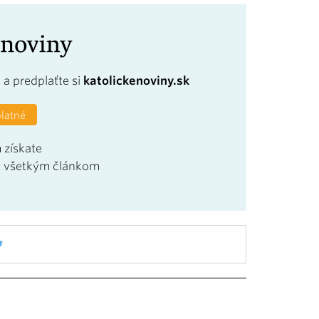
a
a predplaťte si
katolickenoviny.sk
platné
 získate
u všetkým článkom