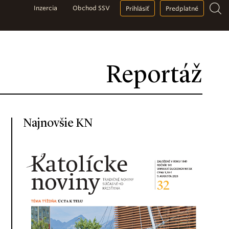
Inzercia
Obchod SSV
Prihlásiť
Predplatné
Reportáž
Najnovšie KN