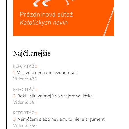
Najčítanejšie
REPORTÁŽ
V Levoči dýchame vzduch raja
Videné: 475
REPORTÁŽ
Božiu silu vnímajú vo vzájomnej láske
Videné: 361
REPORTÁŽ
Nemôžem alebo neviem, to nie je argument
Videné: 350