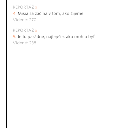
REPORTÁŽ
Misia sa začína v tom, ako žijeme
Videné: 270
REPORTÁŽ
Je tu parádne, najlepšie, ako mohlo byť
Videné: 238