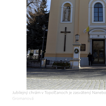
Jubilejný chrám v Topoľčanoch je zasvätený Nanebo
Gromanová