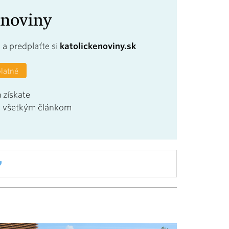
a
a predplaťte si
katolickenoviny.sk
platné
 získate
u všetkým článkom