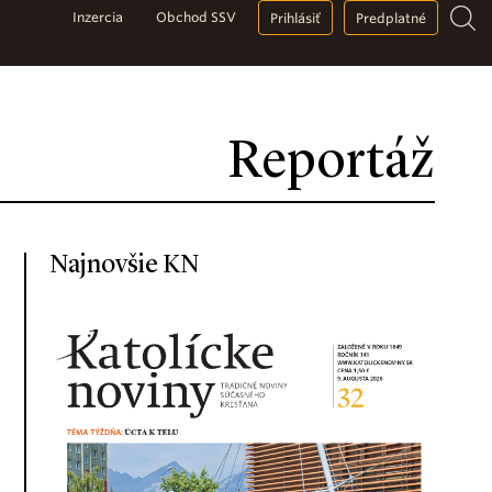
Inzercia
Obchod SSV
Prihlásiť
Predplatné
Reportáž
Najnovšie KN