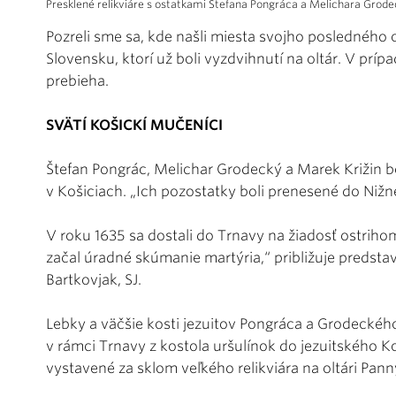
Presklené relikviáre s ostatkami Štefana Pongráca a Melichara Grode
Pozreli sme sa, kde našli miesta svojho posledného 
Slovensku, ktorí už boli vyzdvihnutí na oltár. V prí
prebieha.
SVÄTÍ KOŠICKÍ MUČENÍCI
Štefan Pongrác, Melichar Grodecký a Marek Križin bo
v Košiciach. „Ich pozostatky boli prenesené do Nižne
V roku 1635 sa dostali do Trnavy na žiadosť ostrih
začal úradné skúmanie martýria,“ približuje predsta
Bartkovjak, SJ.
Lebky a väčšie kosti jezuitov Pongráca a Grodeckého 
v rámci Trnavy z kostola uršulínok do jezuitského Ko
vystavené za sklom veľkého relikviára na oltári Pann