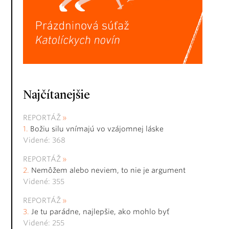
Najčítanejšie
REPORTÁŽ
Božiu silu vnímajú vo vzájomnej láske
Videné: 368
REPORTÁŽ
Nemôžem alebo neviem, to nie je argument
Videné: 355
REPORTÁŽ
Je tu parádne, najlepšie, ako mohlo byť
Videné: 255