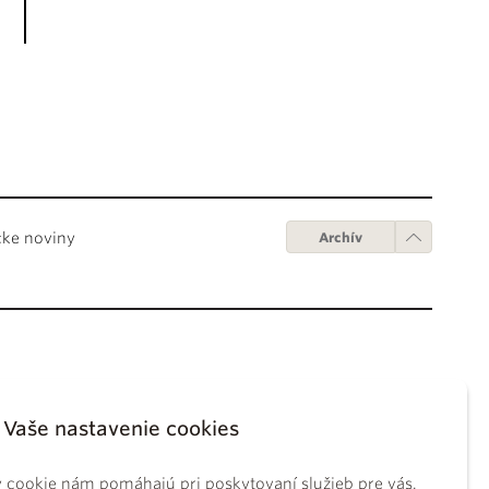
cke noviny
Archív
Obchodné podmienky
ápežov
Digitálne vydanie
Vaše nastavenie cookies
tikánskych úradov
Obchodné podmienky
sky koncil
GDPR
 cookie nám pomáhajú pri poskytovaní služieb pre vás.