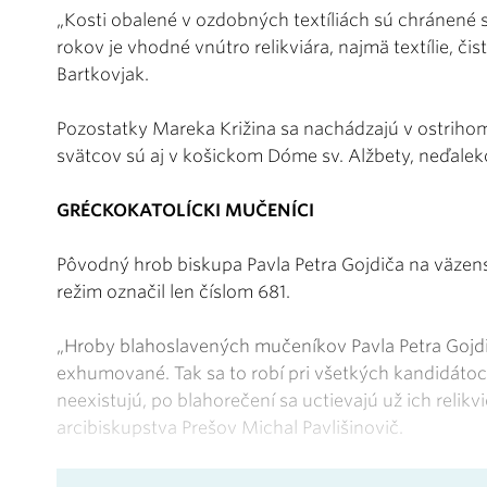
„Kosti obalené v ozdobných textíliách sú chránené 
rokov je vhodné vnútro relikviára, najmä textílie, čis
Bartkovjak.
Pozostatky Mareka Križina sa nachádzajú v ostrihoms
svätcov sú aj v košickom Dóme sv. Alžbety, neďalek
GRÉCKOKATOLÍCKI MUČENÍCI
Pôvodný hrob biskupa Pavla Petra Gojdiča na väzen
režim označil len číslom 681.
„Hroby blahoslavených mučeníkov Pavla Petra Gojdič
exhumované. Tak sa to robí pri všetkých kandidátoc
neexistujú, po blahorečení sa uctievajú už ich relik
arcibiskupstva Prešov Michal Pavlišinovič.