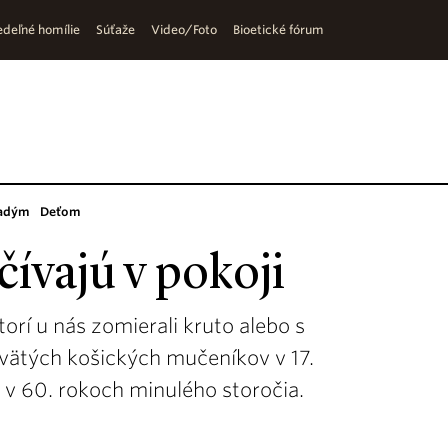
deľné homílie
Súťaže
Video/Foto
Bioetické fórum
adým
Deťom
čívajú v pokoji
orí u nás zomierali kruto alebo s
vätých košických mučeníkov v 17.
 v 60. rokoch minulého storočia.