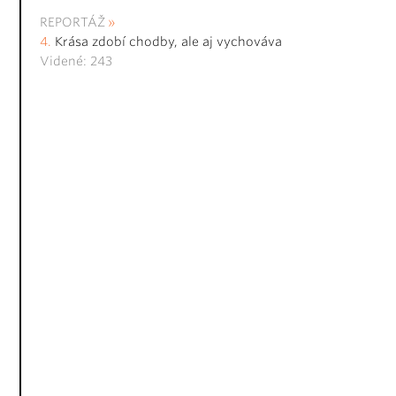
REPORTÁŽ
Krása zdobí chodby, ale aj vychováva
Videné: 243