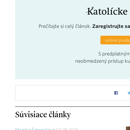
Prečítajte si celý článok.
Zaregistrujte s
online pred
S predplatným
neobmedzený prístup k
Súvisiace články
Monika Šimoničová
04.08.2026