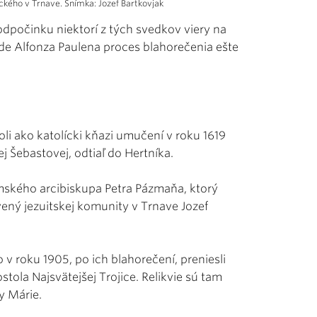
ckého v Trnave. Snímka: Jozef Bartkovjak
odpočinku niektorí z tých svedkov viery na
pade Alfonza Paulena proces blahorečenia ešte
li ako katolícki kňazi umučení v roku 1619
j Šebastovej, odtiaľ do Hertníka.
omského arcibiskupa Petra Pázmaňa, ktorý
vený jezuitskej komunity v Trnave Jozef
v roku 1905, po ich blahorečení, preniesli
stola Najsvätejšej Trojice. Relikvie sú tam
y Márie.