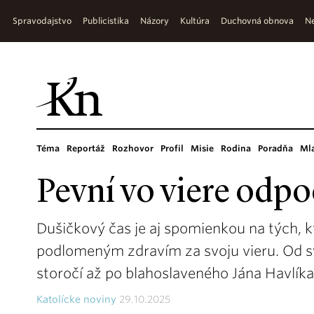
Spravodajstvo
Publicistika
Názory
Kultúra
Duchovná obnova
Ne
Téma
Reportáž
Rozhovor
Profil
Misie
Rodina
Poradňa
Ml
Pevní vo viere odpo
Dušičkový čas je aj spomienkou na tých, kt
podlomeným zdravím za svoju vieru. Od s
storočí až po blahoslaveného Jána Havlíka
Katolícke noviny
29.10.2025