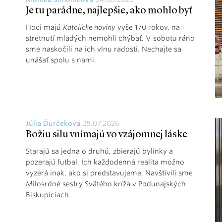
Je tu parádne, najlepšie, ako mohlo byť
Hoci majú
Katolícke noviny
vyše 170 rokov, na
stretnutí mladých nemohli chýbať. V sobotu ráno
sme naskočili na ich vlnu radosti. Nechajte sa
unášať spolu s nami.
Júlia Ďurčeková
28.07.2026
Božiu silu vnímajú vo vzájomnej láske
Starajú sa jedna o druhú, zbierajú bylinky a
pozerajú futbal. Ich každodenná realita možno
vyzerá inak, ako si predstavujeme. Navštívili sme
Milosrdné sestry Svätého kríža v Podunajských
Biskupiciach.