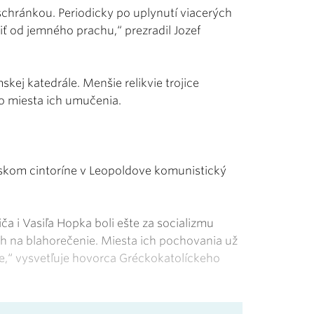
schránkou. Periodicky po uplynutí viacerých
tiť od jemného prachu,“ prezradil Jozef
kej katedrále. Menšie relikvie trojice
o miesta ich umučenia.
skom cintoríne v Leopoldove komunistický
a i Vasiľa Hopka boli ešte za socializmu
h na blahorečenie. Miesta ich pochovania už
vie,“ vysvetľuje hovorca Gréckokatolíckeho