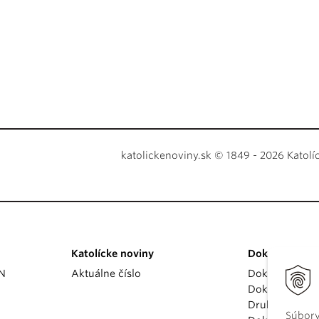
katolickenoviny.sk © 1849 - 2026 Katolí
Katolícke noviny
Dokumenty
KN
Aktuálne číslo
Dokumenty p
Dokumenty va
Druhý vatikán
Súbory