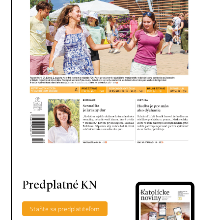
Predplatné KN
Staňte sa predplatiteľom