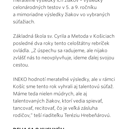
merateľné výsledky ich žiakov – výsledky
celonárodných testov v 5. a 9. ročníku
a mimoriadne výsledky žiakov vo vybraných
súťažiach.
Základná škola sv. Cyrila a Metoda v Košiciach
posledné dva roky tento celoštátny rebríček
ovládla. „Z úspechu sa radujeme, ale nijako
zvlášť nás to neovplyvňuje, ideme ďalej svojou
cestou.
INEKO hodnotí merateľné výsledky, ale v rámci
Košíc sme tento rok vyhrali aj talentovú súťaž.
Máme teda nielen múdrych, ale aj
talentovaných žiakov, ktorí vedia spievať,
tancovať, recitovať, čo je veľká zásluha
rodičov,“ teší riaditeľku Teréziu Hrebeňárovú.