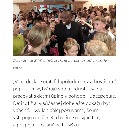
Žiakov vlani navštívil aj Ambroise Kinhoun, rektor seminára v africkom
Benine.
„V triede, kde učiteľ dopoludnia a vychovávateľ
popoludní vytvárajú spolu jednotu, sa dá
pracovať s deťmi úplne v pohode,“ ubezpečuje.
Deti totiž aj v súčasnej dobe ešte dokážu byť
vďačné. „My len ďalej posúvame, čo im
vštepujú rodičia. Keď máme misijné trhy
a prispejú, dostanú za to šišku.