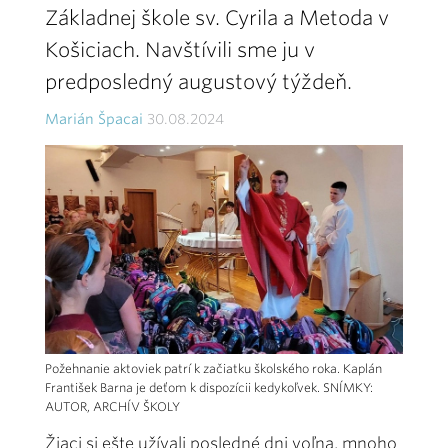
Základnej škole sv. Cyrila a Metoda v
Košiciach. Navštívili sme ju v
predposledný augustový týždeň.
Marián Špacai
30.08.2024
Požehnanie aktoviek patrí k začiatku školského roka. Kaplán
František Barna je deťom k dispozícii kedykoľvek. SNÍMKY:
AUTOR, ARCHÍV ŠKOLY
Žiaci si ešte užívali posledné dni voľna, mnoho