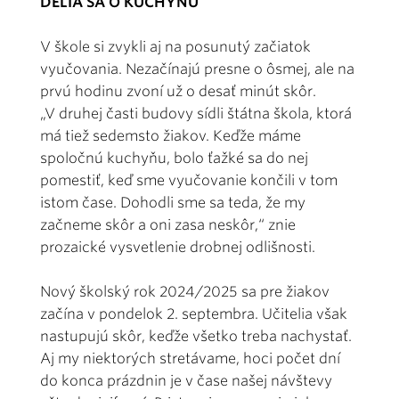
DELIA SA O KUCHYŇU
V škole si zvykli aj na posunutý začiatok
vyučovania. Nezačínajú presne o ôsmej, ale na
prvú hodinu zvoní už o desať minút skôr.
„V druhej časti budovy sídli štátna škola, ktorá
má tiež sedemsto žiakov. Keďže máme
spoločnú kuchyňu, bolo ťažké sa do nej
pomestiť, keď sme vyučovanie končili v tom
istom čase. Dohodli sme sa teda, že my
začneme skôr a oni zasa neskôr,“ znie
prozaické vysvetlenie drobnej odlišnosti.
Nový školský rok 2024/2025 sa pre žiakov
začína v pondelok 2. septembra. Učitelia však
nastupujú skôr, keďže všetko treba nachystať.
Aj my niektorých stretávame, hoci počet dní
do konca prázdnin je v čase našej návštevy