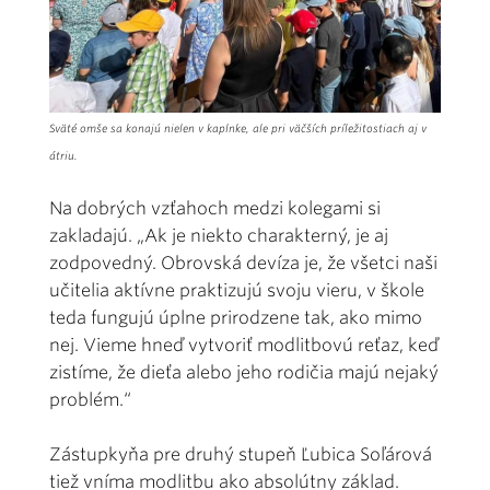
Sväté omše sa konajú nielen v kaplnke, ale pri väčších príležitostiach aj v
átriu.
Na dobrých vzťahoch medzi kolegami si
zakladajú. „Ak je niekto charakterný, je aj
zodpovedný. Obrovská devíza je, že všetci naši
učitelia aktívne praktizujú svoju vieru, v škole
teda fungujú úplne prirodzene tak, ako mimo
nej. Vieme hneď vytvoriť modlitbovú reťaz, keď
zistíme, že dieťa alebo jeho rodičia majú nejaký
problém.“
Zástupkyňa pre druhý stupeň Ľubica Soľárová
tiež vníma modlitbu ako absolútny základ.