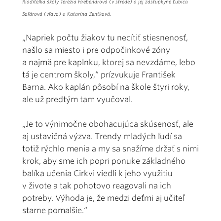
Riaditeľka školy Terézia Hrebeňárová (v strede) a jej zástupkyne Ľubica
Soľárová (vľavo) a Katarína Zentková.
„Napriek počtu žiakov tu necítiť stiesnenosť,
našlo sa miesto i pre odpočinkové zóny
a najmä pre kaplnku, ktorej sa nevzdáme, lebo
tá je centrom školy,“ prízvukuje František
Barna. Ako kaplán pôsobí na škole štyri roky,
ale už predtým tam vyučoval.
„Je to výnimočne obohacujúca skúsenosť, ale
aj ustavičná výzva. Trendy mladých ľudí sa
totiž rýchlo menia a my sa snažíme držať s nimi
krok, aby sme ich popri ponuke základného
balíka učenia Cirkvi viedli k jeho využitiu
v živote a tak pohotovo reagovali na ich
potreby. Výhoda je, že medzi deťmi aj učiteľ
starne pomalšie.“