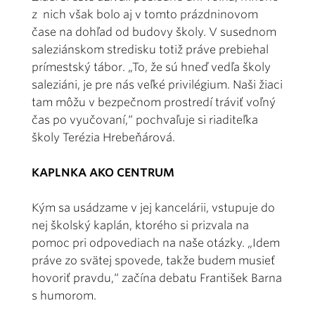
z nich však bolo aj v tomto prázdninovom
čase na dohľad od budovy školy. V susednom
saleziánskom stredisku totiž práve prebiehal
prímestský tábor. „To, že sú hneď vedľa školy
saleziáni, je pre nás veľké privilégium. Naši žiaci
tam môžu v bezpečnom prostredí tráviť voľný
čas po vyučovaní,“ pochvaľuje si riaditeľka
školy Terézia Hrebeňárová.
KAPLNKA AKO CENTRUM
Kým sa usádzame v jej kancelárii, vstupuje do
nej školský kaplán, ktorého si prizvala na
pomoc pri odpovediach na naše otázky. „Idem
práve zo svätej spovede, takže budem musieť
hovoriť pravdu,“ začína debatu František Barna
s humorom.