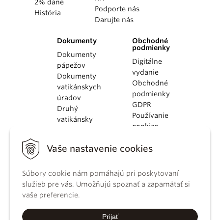
2% dane
Podporte nás
História
Darujte nás
Dokumenty
Obchodné
podmienky
Dokumenty
Digitálne
pápežov
vydanie
Dokumenty
Obchodné
vatikánskych
podmienky
úradov
GDPR
Druhý
Používanie
vatikánsky
cookies
koncil
Dokumenty
Vaše nastavenie cookies
KBS
Kódex
Súbory cookie nám pomáhajú pri poskytovaní
kánonického
služieb pre vás. Umožňujú spoznať a zapamätať si
práva
vaše preferencie.
Katechizmus
Katolíckej
Prijať
cirkvi