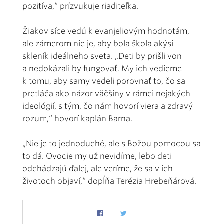
pozitíva,“ prízvukuje riaditeľka.
Žiakov síce vedú k evanjeliovým hodnotám,
ale zámerom nie je, aby bola škola akýsi
skleník ideálneho sveta. „Deti by prišli von
a nedokázali by fungovať. My ich vedieme
k tomu, aby samy vedeli porovnať to, čo sa
pretláča ako názor väčšiny v rámci nejakých
ideológií, s tým, čo nám hovorí viera a zdravý
rozum,“ hovorí kaplán Barna.
„Nie je to jednoduché, ale s Božou pomocou sa
to dá. Ovocie my už nevidíme, lebo deti
odchádzajú ďalej, ale veríme, že sa v ich
životoch objaví,“ dopĺňa Terézia Hrebeňárová.