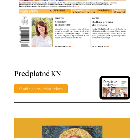
Predplatné KN
Staňte sa predplatiteľom