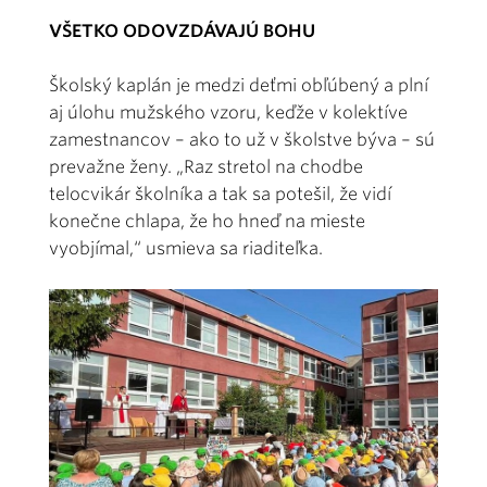
VŠETKO ODOVZDÁVAJÚ BOHU
Školský kaplán je medzi deťmi obľúbený a plní
aj úlohu mužského vzoru, keďže v kolektíve
zamestnancov – ako to už v školstve býva – sú
prevažne ženy. „Raz stretol na chodbe
telocvikár školníka a tak sa potešil, že vidí
konečne chlapa, že ho hneď na mieste
vyobjímal,“ usmieva sa riaditeľka.