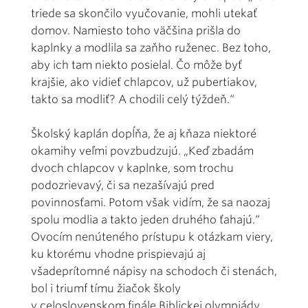
triede sa skončilo vyučovanie, mohli utekať
domov. Namiesto toho väčšina prišla do
kaplnky a modlila sa zaňho ruženec. Bez toho,
aby ich tam niekto posielal. Čo môže byť
krajšie, ako vidieť chlapcov, už pubertiakov,
takto sa modliť? A chodili celý týždeň.“
Školský kaplán dopĺňa, že aj kňaza niektoré
okamihy veľmi povzbudzujú. „Keď zbadám
dvoch chlapcov v kaplnke, som trochu
podozrievavý, či sa nezašívajú pred
povinnosťami. Potom však vidím, že sa naozaj
spolu modlia a takto jeden druhého ťahajú.“
Ovocím nenúteného prístupu k otázkam viery,
ku ktorému vhodne prispievajú aj
všadeprítomné nápisy na schodoch či stenách,
bol i triumf tímu žiačok školy
v celoslovenskom finále Biblickej olympiády