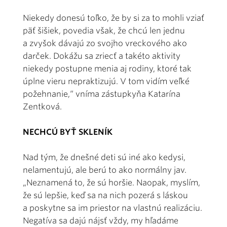
Niekedy donesú toľko, že by si za to mohli vziať
päť šišiek, povedia však, že chcú len jednu
a zvyšok dávajú zo svojho vreckového ako
darček. Dokážu sa zriecť a takéto aktivity
niekedy postupne menia aj rodiny, ktoré tak
úplne vieru nepraktizujú. V tom vidím veľké
požehnanie,“ vníma zástupkyňa Katarína
Zentková.
NECHCÚ BYŤ SKLENÍK
Nad tým, že dnešné deti sú iné ako kedysi,
nelamentujú, ale berú to ako normálny jav.
„Neznamená to, že sú horšie. Naopak, myslím,
že sú lepšie, keď sa na nich pozerá s láskou
a poskytne sa im priestor na vlastnú realizáciu.
Negatíva sa dajú nájsť vždy, my hľadáme