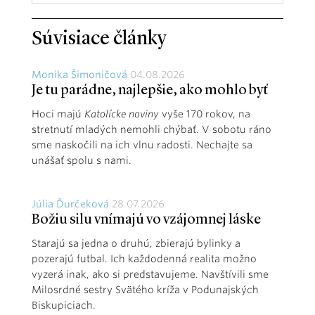
Súvisiace články
Monika Šimoničová
04.08.2026
Je tu parádne, najlepšie, ako mohlo byť
Hoci majú
Katolícke noviny
vyše 170 rokov, na
stretnutí mladých nemohli chýbať. V sobotu ráno
sme naskočili na ich vlnu radosti. Nechajte sa
unášať spolu s nami.
Júlia Ďurčeková
28.07.2026
Božiu silu vnímajú vo vzájomnej láske
Starajú sa jedna o druhú, zbierajú bylinky a
pozerajú futbal. Ich každodenná realita možno
vyzerá inak, ako si predstavujeme. Navštívili sme
Milosrdné sestry Svätého kríža v Podunajských
Biskupiciach.