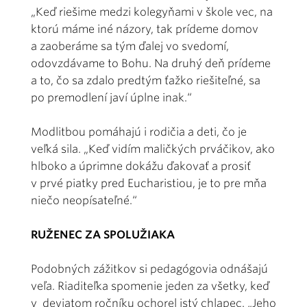
„Keď riešime medzi kolegyňami v škole vec, na
ktorú máme iné názory, tak prídeme domov
a zaoberáme sa tým ďalej vo svedomí,
odovzdávame to Bohu. Na druhý deň prídeme
a to, čo sa zdalo predtým ťažko riešiteľné, sa
po premodlení javí úplne inak.“
Modlitbou pomáhajú i rodičia a deti, čo je
veľká sila. „Keď vidím maličkých prváčikov, ako
hlboko a úprimne dokážu ďakovať a prosiť
v prvé piatky pred Eucharistiou, je to pre mňa
niečo neopísateľné.“
RUŽENEC ZA SPOLUŽIAKA
Podobných zážitkov si pedagógovia odnášajú
veľa. Riaditeľka spomenie jeden za všetky, keď
v deviatom ročníku ochorel istý chlapec. „Jeho