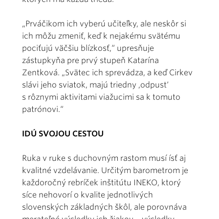
„Prváčikom ich vyberú učiteľky, ale neskôr si
ich môžu zmeniť, keď k nejakému svätému
pociťujú väčšiu blízkosť,“ upresňuje
zástupkyňa pre prvý stupeň Katarína
Zentková. „Svätec ich sprevádza, a keď Cirkev
slávi jeho sviatok, majú triedny ,odpust‘
s rôznymi aktivitami viažucimi sa k tomuto
patrónovi.“
IDÚ SVOJOU CESTOU
Ruka v ruke s duchovným rastom musí ísť aj
kvalitné vzdelávanie. Určitým barometrom je
každoročný rebríček inštitútu INEKO, ktorý
síce nehovorí o kvalite jednotlivých
slovenských základných škôl, ale porovnáva