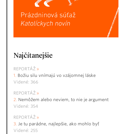
Najčítanejšie
REPORTÁŽ
Božiu silu vnímajú vo vzájomnej láske
Videné: 366
REPORTÁŽ
Nemôžem alebo neviem, to nie je argument
Videné: 354
REPORTÁŽ
Je tu parádne, najlepšie, ako mohlo byť
Videné: 255