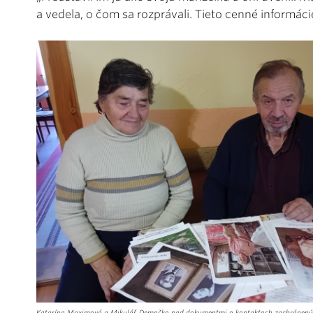
a vedela, o čom sa rozprávali. Tieto cenné informá
Katarína Maximová a Mikuláš Demočko nad dokumentmi o kontaktoch zachránenýc