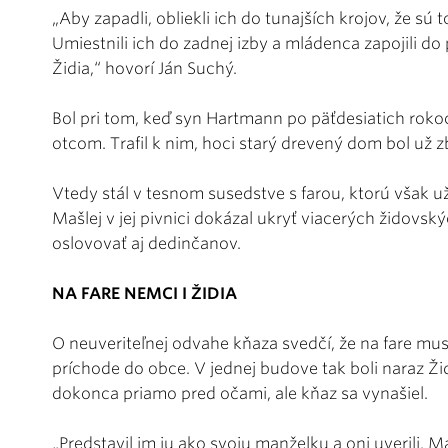
„Aby zapadli, obliekli ich do tunajších krojov, že sú 
Umiestnili ich do zadnej izby a mládenca zapojili do 
Židia,“ hovorí Ján Suchý.
Bol pri tom, keď syn Hartmann po päťdesiatich rokoch
otcom. Trafil k nim, hoci starý drevený dom bol už 
Vtedy stál v tesnom susedstve s farou, ktorú však už
Mašlej v jej pivnici dokázal ukryť viacerých židovs
oslovovať aj dedinčanov.
NA FARE NEMCI I ŽIDIA
O neuveriteľnej odvahe kňaza svedčí, že na fare mu
príchode do obce. V jednej budove tak boli naraz Ži
dokonca priamo pred očami, ale kňaz sa vynašiel.
„Predstavil im ju ako svoju manželku a oni uverili.