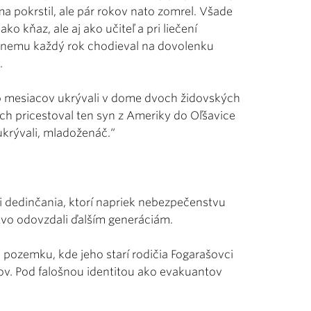
ma pokrstil, ale pár rokov nato zomrel. Všade
o kňaz, ale aj ako učiteľ a pri liečení
k nemu každý rok chodieval na dovolenku
.
ľko mesiacov ukrývali v dome dvoch židovských
h pricestoval ten syn z Ameriky do Oľšavice
ukrývali, mladoženáč.“
i dedinčania, ktorí napriek nebezpečenstvu
ectvo odovzdali ďalším generáciám.
pozemku, kde jeho starí rodičia Fogarašovci
v. Pod falošnou identitou ako evakuantov