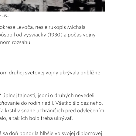
 –JS–
 okrese Levoča, nesie rukopis Michala
pôsobil od vysviacky (1930) a počas vojny
dnom rozsahu.
m druhej svetovej vojny ukrývala približne
úplnej tajnosti, jedni o druhých nevedeli.
tňovanie do rodín riadil. Všetko šlo cez neho.
a krstil v snahe uchrániť ich pred odvlečením
, a tak ich bolo treba ukrývať.
á sa doň ponorila hlbšie vo svojej diplomovej