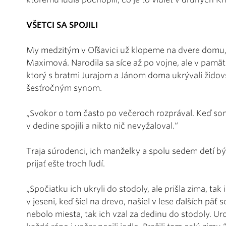
VŠETCI SA SPOJILI
My medzitým v Oľšavici už klopeme na dvere domu,
Maximová. Narodila sa síce až po vojne, ale v pamä
ktorý s bratmi Jurajom a Jánom doma ukrývali žido
šesťročným synom.
„Svokor o tom často po večeroch rozprával. Keď so
v dedine spojili a nikto nič nevyžaloval.“
Traja súrodenci, ich manželky a spolu sedem detí b
prijať ešte troch ľudí.
„Spočiatku ich ukryli do stodoly, ale prišla zima, tak 
v jeseni, keď šiel na drevo, našiel v lese ďalších päť
nebolo miesta, tak ich vzal za dedinu do stodoly. Ur