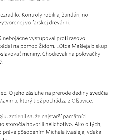
ezradilo. Kontroly robili aj žandári, no
vytvorenej vo farskej drevárni.
 nebojácne vystupoval proti rasovo
ádal na pomoc Židom. „Otca Mašleja biskup
 oslavovať meniny. Chodievali na poľovačky
ý.
bec. O jeho zásluhe na prerode dediny svedčia
axima, ktorý tiež pochádza z Oľšavice.
giu, zmienil sa, že najstarší pamätníci
 storočia hovorili nelichotivo. Ako o tých,
átilo práve pôsobením Michala Mašleja, vďaka
sta.