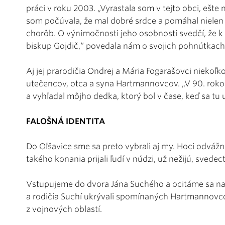
práci v roku 2003. „Vyrastala som v tejto obci, ešte 
som počúvala, že mal dobré srdce a pomáhal nielen ak
chorôb. O výnimočnosti jeho osobnosti svedčí, že 
biskup Gojdič,“ povedala nám o svojich pohnútkach
Aj jej prarodičia Ondrej a Mária Fogarašovci nieko
utečencov, otca a syna Hartmannovcov. „V 90. rokoc
a vyhľadal môjho dedka, ktorý bol v čase, keď sa tu 
FALOŠNÁ IDENTITA
Do Oľšavice sme sa preto vybrali aj my. Hoci odvážn
takého konania prijali ľudí v núdzi, už nežijú, sved
Vstupujeme do dvora Jána Suchého a ocitáme sa na 
a rodičia Suchí ukrývali spomínaných Hartmannovco
z vojnových oblastí.