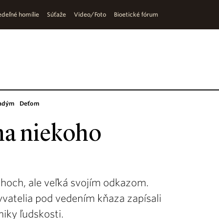
deľné homílie
Súťaže
Video/Foto
Bioetické fórum
adým
Deťom
na niekoho
choch, ale veľká svojím odkazom.
yvatelia pod vedením kňaza zapísali
iky ľudskosti.