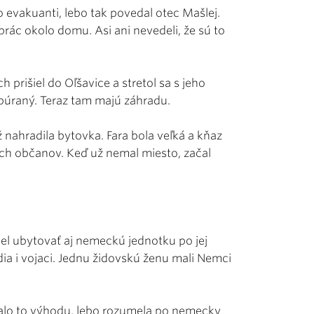
to evakuanti, lebo tak povedal otec Mašlej.
prác okolo domu. Asi ani nevedeli, že sú to
 prišiel do Oľšavice a stretol sa s jeho
zbúraný. Teraz tam majú záhradu.
 nahradila bytovka. Fara bola veľká a kňaz
kých občanov. Keď už nemal miesto, začal
sel ubytovať aj nemeckú jednotku po jej
dia i vojaci. Jednu židovskú ženu mali Nemci
 Malo to výhodu, lebo rozumela po nemecky