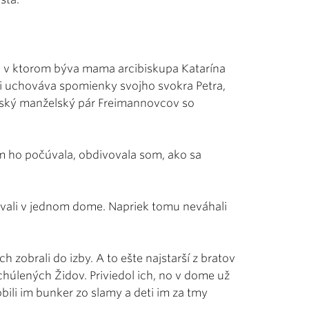
 v ktorom býva mama arcibiskupa Katarína
ti uchováva spomienky svojho svokra Petra,
vský manželský pár Freimannovcov so
m ho počúvala, obdivovala som, ako sa
ývali v jednom dome. Napriek tomu neváhali
ich zobrali do izby. A to ešte najstarší z bratov
 schúlených Židov. Priviedol ich, no v dome už
obili im bunker zo slamy a deti im za tmy