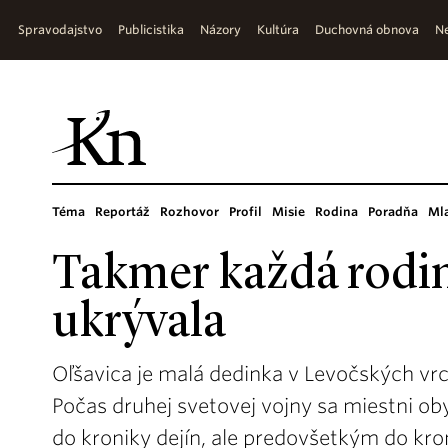
Spravodajstvo
Publicistika
Názory
Kultúra
Duchovná obnova
Ne
Téma
Reportáž
Rozhovor
Profil
Misie
Rodina
Poradňa
Ml
Takmer každá rodi
ukrývala
Oľšavica je malá dedinka v Levočských vr
Počas druhej svetovej vojny sa miestni ob
do kroniky dejín, ale predovšetkým do kron