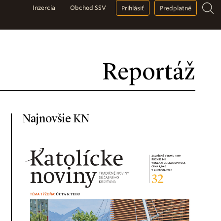
Inzercia
Obchod SSV
Prihlásiť
Predplatné
Reportáž
Najnovšie KN