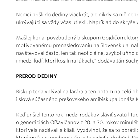
Nemci prišli do dediny viackrát, ale nikdy sa nič nepr
ukrývajúci sa vždy včas utiekli. Napríklad do skrýše 
Mašlej konal povzbudený biskupom Gojdičom, ktorý
motivovanému prenasledovaniu na Slovensku a nab
navštevoval často, len tak neoficiálne, zvykol uňho
i medzi ľudí, ktorí kosili na lúkach,“ dodáva Ján Such
PREROD DEDINY
Biskup teda vplýval na farára a ten potom na celú o
i slová súčasného prešovského arcibiskupa Jonáša M
Keď prišiel tento rok medzi rodákov sláviť svätú litur
o generáciách Oľšavičanov z 20. a 30. rokov minulého
ktorí veľa nadávali a kliali. Vyzdvihol, že sa to obr
ktorému ľudia pochopili, čo je to vidieť v druhých Kri