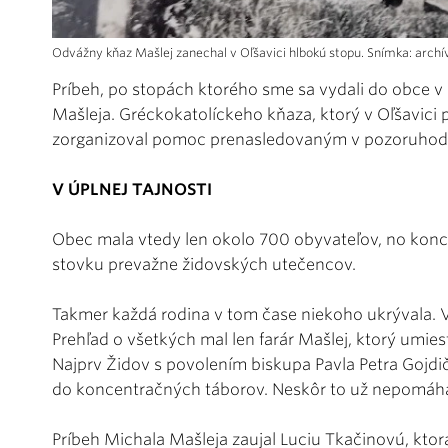
Odvážny kňaz Mašlej zanechal v Oľšavici hlbokú stopu. Snímka: archív
Príbeh, po stopách ktorého sme sa vydali do obce v
Mašleja. Gréckokatolíckeho kňaza, ktorý v Oľšavici 
zorganizoval pomoc prenasledovaným v pozoruho
V ÚPLNEJ TAJNOSTI
Obec mala vtedy len okolo 700 obyvateľov, no konco
stovku prevažne židovských utečencov.
Takmer každá rodina v tom čase niekoho ukrývala. V 
Prehľad o všetkých mal len farár Mašlej, ktorý umies
Najprv Židov s povolením biskupa Pavla Petra Gojdič
do koncentračných táborov. Neskôr to už nepomáhalo
Príbeh Michala Mašleja zaujal Luciu Tkačinovú, ktor