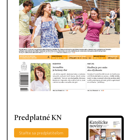
Predplatné KN
Staňte sa predplatiteľom