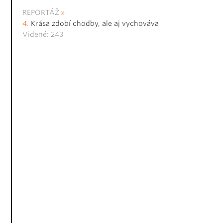
REPORTÁŽ
Krása zdobí chodby, ale aj vychováva
Videné: 243