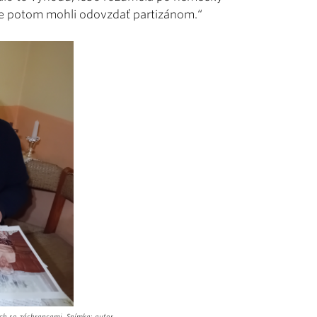
cie potom mohli odovzdať partizánom.“
h so záchrancami. Snímka: autor