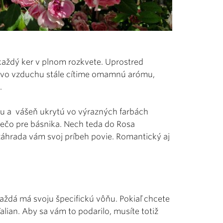
 každý ker v plnom rozkvete. Uprostred
no vo vzduchu stále cítime omamnú arómu,
.
u a vášeň ukrytú vo výrazných farbách
 niečo pre básnika. Nech teda do Rosa
áhrada vám svoj príbeh povie. Romantický aj
každá má svoju špecifickú vôňu. Pokiaľ chcete
alian. Aby sa vám to podarilo, musíte totiž