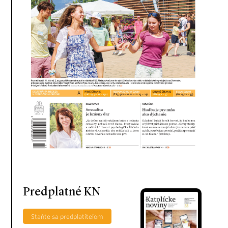
Predplatné KN
Staňte sa predplatiteľom