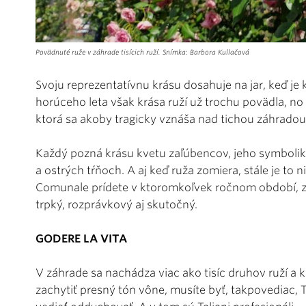
Povädnuté ruže v záhrade tisícich ruží. Snímka: Barbora Kullačová
Svoju reprezentatívnu krásu dosahuje na jar, keď je
horúceho leta však krása ruží už trochu povädla, 
ktorá sa akoby tragicky vznáša nad tichou záhradou
Každý pozná krásu kvetu zaľúbencov, jeho symbolik
a ostrých tŕňoch. A aj keď ruža zomiera, stále je to
Comunale prídete v ktoromkoľvek ročnom období, z
trpký, rozprávkový aj skutočný.
GODERE LA VITA
V záhrade sa nachádza viac ako tisíc druhov ruží a 
zachytiť presný tón vône, musíte byť, takpovediac, T