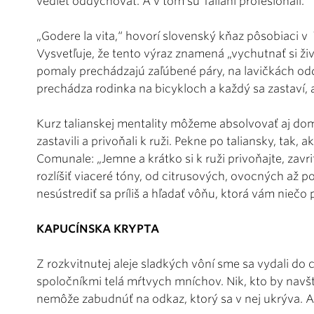
vedieť oddychovať. A v tom sú Taliani profesionáli.
„Godere la vita,“ hovorí slovenský kňaz pôsobiaci v 
Vysvetľuje, že tento výraz znamená „vychutnať si živo
pomaly prechádzajú zaľúbené páry, na lavičkách od
prechádza rodinka na bicykloch a každý sa zastaví, 
Kurz talianskej mentality môžeme absolvovať aj dom
zastavili a privoňali k ruži. Pekne po taliansky, tak
Comunale: „Jemne a krátko si k ruži privoňajte, zavr
rozlíšiť viaceré tóny, od citrusových, ovocných až p
nesústrediť sa príliš a hľadať vôňu, ktorá vám niečo
KAPUCÍNSKA KRYPTA
Z rozkvitnutej aleje sladkých vôní sme sa vydali do 
spoločníkmi telá mŕtvych mníchov. Nik, kto by navš
nemôže zabudnúť na odkaz, ktorý sa v nej ukrýva.