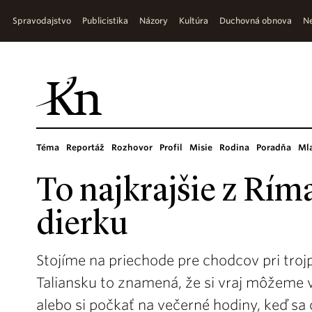
Spravodajstvo
Publicistika
Názory
Kultúra
Duchovná obnova
Ne
Téma
Reportáž
Rozhovor
Profil
Misie
Rodina
Poradňa
Ml
To najkrajšie z Rím
dierku
Stojíme na priechode pre chodcov pri trojp
Taliansku to znamená, že si vraj môžeme vy
alebo si počkať na večerné hodiny, keď sa