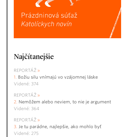
Najčítanejšie
REPORTÁŽ
Božiu silu vnímajú vo vzájomnej láske
Videné: 374
REPORTÁŽ
Nemôžem alebo neviem, to nie je argument
Videné: 364
REPORTÁŽ
Je tu parádne, najlepšie, ako mohlo byť
Videné: 275