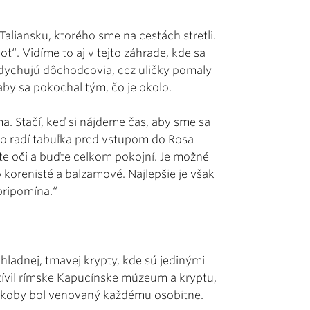
Taliansku, ktorého sme na cestách stretli.
t“. Vidíme to aj v tejto záhrade, kde sa
dychujú dôchodcovia, cez uličky pomaly
aby sa pokochal tým, čo je okolo.
a. Stačí, keď si nájdeme čas, aby sme sa
, ako radí tabuľka pred vstupom do Rosa
ite oči a buďte celkom pokojní. Je možné
o korenisté a balzamové. Najlepšie je však
 pripomína.“
chladnej, tmavej krypty, kde sú jedinými
tívil rímske Kapucínske múzeum a kryptu,
 Akoby bol venovaný každému osobitne.