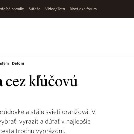
deľné homílie
Súťaže
Video/Foto
Bioetické fórum
adým
Deťom
a cez kľúčovú
rúdovke a stále svieti oranžová. V
brať: vyraziť a dúfať v najlepšie
 cesta trochu vyprázdni.