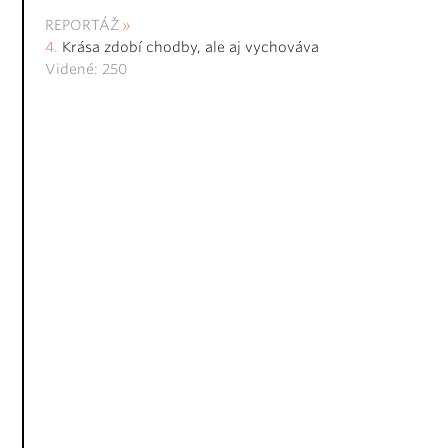
REPORTÁŽ
Krása zdobí chodby, ale aj vychováva
Videné: 250