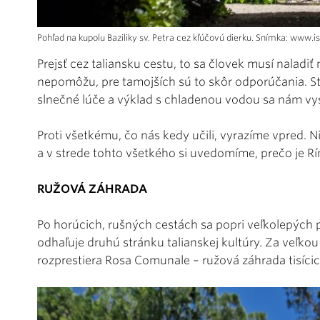
Pohľad na kupolu Baziliky sv. Petra cez kľúčovú dierku. Snímka: www.
Prejsť cez taliansku cestu, to sa človek musí nala
nepomôžu, pre tamojších sú to skôr odporúčania. Sto
slnečné lúče a výklad s chladenou vodou sa nám vys
Proti všetkému, čo nás kedy učili, vyrazíme vpred. Ni
a v strede tohto všetkého si uvedomíme, prečo je Rí
RUŽOVÁ ZÁHRADA
Po horúcich, rušných cestách sa popri veľkolepých
odhaľuje druhú stránku talianskej kultúry. Za veľko
rozprestiera Rosa Comunale – ružová záhrada tisícic