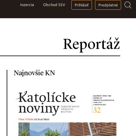
Inzercia
Obchod SSV
Prihlásiť
Predplatné
Reportáž
Najnovšie KN