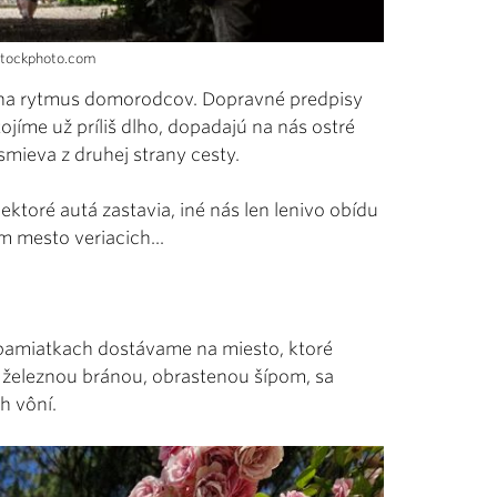
istockphoto.com
diť na rytmus domorodcov. Dopravné predpisy
jíme už príliš dlho, dopadajú na nás ostré
mieva z druhej strany cesty.
ektoré autá zastavia, iné nás len lenivo obídu
m mesto veriacich...
 pamiatkach dostávame na miesto, ktoré
u železnou bránou, obrastenou šípom, sa
h vôní.