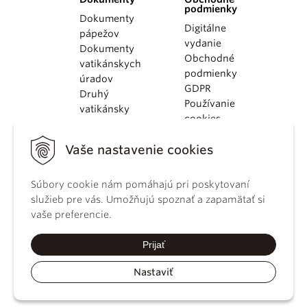
podmienky
Dokumenty
Digitálne
pápežov
vydanie
Dokumenty
Obchodné
vatikánskych
podmienky
úradov
GDPR
Druhý
Používanie
vatikánsky
cookies
koncil
Dokumenty
Vaše nastavenie cookies
KBS
Kódex
kánonického
Súbory cookie nám pomáhajú pri poskytovaní
práva
služieb pre vás. Umožňujú spoznať a zapamätať si
Katechizmus
vaše preferencie.
Katolíckej
cirkvi
Prijať
Nastaviť