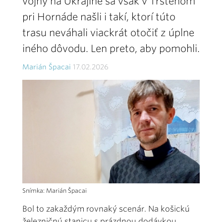
vojny na Ukrajine sa však v Trstenom
pri Hornáde našli i takí, ktorí túto
trasu neváhali viackrát otočiť z úplne
iného dôvodu. Len preto, aby pomohli.
Marián Špacai
17.02.2026
Snímka: Marián Špacai
Bol to zakaždým rovnaký scenár. Na košickú
železničnú stanicu s prázdnou dodávkou,