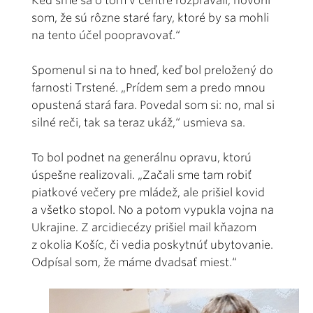
Keď sme sa o tom v centre rozprávali, hovoril
som, že sú rôzne staré fary, ktoré by sa mohli
na tento účel poopravovať.“
Spomenul si na to hneď, keď bol preložený do
farnosti Trstené. „Prídem sem a predo mnou
opustená stará fara. Povedal som si: no, mal si
silné reči, tak sa teraz ukáž,“ usmieva sa.
To bol podnet na generálnu opravu, ktorú
úspešne realizovali. „Začali sme tam robiť
piatkové večery pre mládež, ale prišiel kovid
a všetko stopol. No a potom vypukla vojna na
Ukrajine. Z arcidiecézy prišiel mail kňazom
z okolia Košíc, či vedia poskytnúť ubytovanie.
Odpísal som, že máme dvadsať miest.“