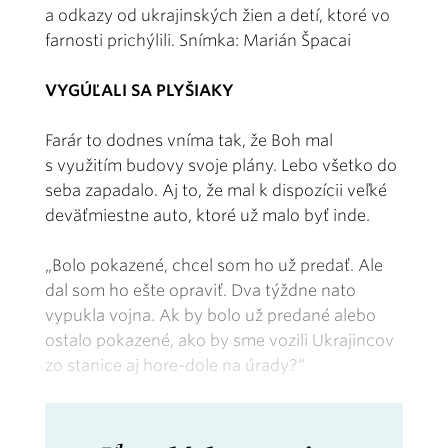
a odkazy od ukrajinských žien a detí, ktoré vo
farnosti prichýlili. Snímka: Marián Špacai
VYGÚĽALI SA PLYŠIAKY
Farár to dodnes vníma tak, že Boh mal
s využitím budovy svoje plány. Lebo všetko do
seba zapadalo. Aj to, že mal k dispozícii veľké
deväťmiestne auto, ktoré už malo byť inde.
„Bolo pokazené, chcel som ho už predať. Ale
dal som ho ešte opraviť. Dva týždne nato
vypukla vojna. Ak by bolo už predané alebo
ostalo pokazené, ako by sme vozili Ukrajincov
zo stanice aj hore-dole na úrady?“