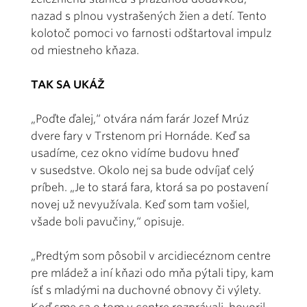
nazad s plnou vystrašených žien a detí. Tento
kolotoč pomoci vo farnosti odštartoval impulz
od miestneho kňaza.
TAK SA UKÁŽ
„Poďte ďalej,“ otvára nám farár Jozef Mrúz
dvere fary v Trstenom pri Hornáde. Keď sa
usadíme, cez okno vidíme budovu hneď
v susedstve. Okolo nej sa bude odvíjať celý
príbeh. „Je to stará fara, ktorá sa po postavení
novej už nevyužívala. Keď som tam vošiel,
všade boli pavučiny,“ opisuje.
„Predtým som pôsobil v arcidiecéznom centre
pre mládež a iní kňazi odo mňa pýtali tipy, kam
ísť s mladými na duchovné obnovy či výlety.