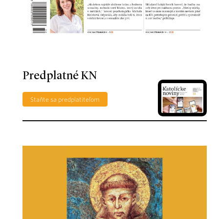
Predplatné KN
Staňte sa predplatiteľom