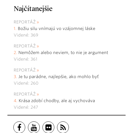
Najčítanejšie
REPORTÁŽ
Božiu silu vnímajú vo vzájomnej láske
Videné: 369
REPORTÁŽ
Nemôžem alebo neviem, to nie je argument
Videné: 361
REPORTÁŽ
Je tu parádne, najlepšie, ako mohlo byť
Videné: 260
REPORTÁŽ
Krása zdobí chodby, ale aj vychováva
Videné: 247