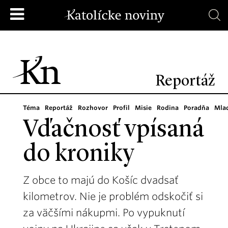
Reportáž
Téma
Reportáž
Rozhovor
Profil
Misie
Rodina
Poradňa
Mla
Vďačnosť vpísaná
do kroniky
Z obce to majú do Košíc dvadsať
kilometrov. Nie je problém odskočiť si
za väčšími nákupmi. Po vypuknutí