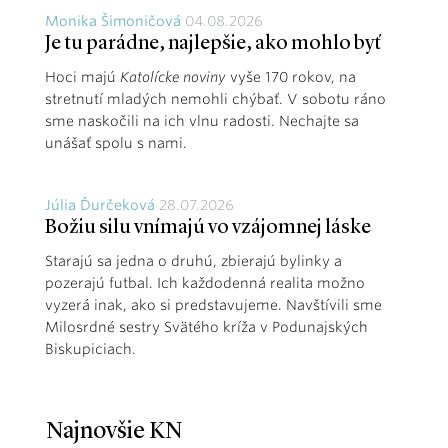
Monika Šimoničová
04.08.2026
Je tu parádne, najlepšie, ako mohlo byť
Hoci majú
Katolícke noviny
vyše 170 rokov, na
stretnutí mladých nemohli chýbať. V sobotu ráno
sme naskočili na ich vlnu radosti. Nechajte sa
unášať spolu s nami.
Júlia Ďurčeková
28.07.2026
Božiu silu vnímajú vo vzájomnej láske
Starajú sa jedna o druhú, zbierajú bylinky a
pozerajú futbal. Ich každodenná realita možno
vyzerá inak, ako si predstavujeme. Navštívili sme
Milosrdné sestry Svätého kríža v Podunajských
Biskupiciach.
Najnovšie KN