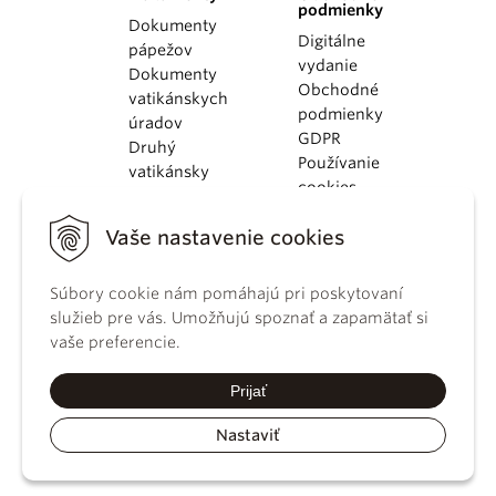
podmienky
Dokumenty
Digitálne
pápežov
vydanie
Dokumenty
Obchodné
vatikánskych
podmienky
úradov
GDPR
Druhý
Používanie
vatikánsky
cookies
koncil
Dokumenty
Vaše nastavenie cookies
KBS
Kódex
Súbory cookie nám pomáhajú pri poskytovaní
kánonického
služieb pre vás. Umožňujú spoznať a zapamätať si
práva
vaše preferencie.
Katechizmus
Katolíckej
Prijať
cirkvi
Nastaviť