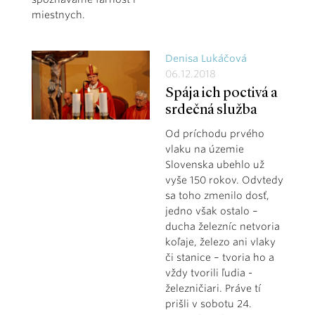
miestnych.
Denisa Lukáčová
06.12.2018
Spája ich poctivá a
srdečná služba
Od príchodu prvého
vlaku na územie
Slovenska ubehlo už
vyše 150 rokov. Odvtedy
sa toho zmenilo dosť,
jedno však ostalo –
ducha železníc netvoria
koľaje, železo ani vlaky
či stanice – tvoria ho a
vždy tvorili ľudia -
železničiari. Práve tí
prišli v sobotu 24.