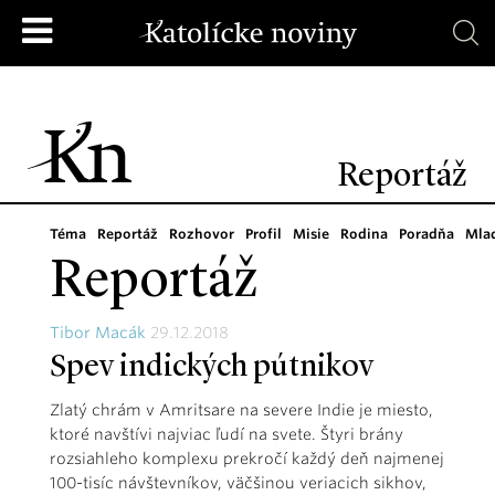
Reportáž
Téma
Reportáž
Rozhovor
Profil
Misie
Rodina
Poradňa
Mla
Reportáž
Tibor Macák
29.12.2018
Spev indických pútnikov
Zlatý chrám v Amritsare na severe Indie je miesto,
ktoré navštívi najviac ľudí na svete. Štyri brány
rozsiahleho komplexu prekročí každý deň najmenej
100-tisíc návštevníkov, väčšinou veriacich sikhov,