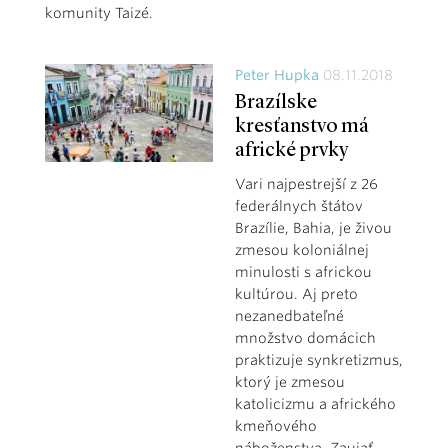
komunity Taizé.
Peter Hupka
08.11.2018
Brazílske
kresťanstvo má
africké prvky
Vari najpestrejší z 26
federálnych štátov
Brazílie, Bahia, je živou
zmesou koloniálnej
minulosti s africkou
kultúrou. Aj preto
nezanedbateľné
množstvo domácich
praktizuje synkretizmus,
ktorý je zmesou
katolicizmu a afrického
kmeňového
náboženstva. Zaujať