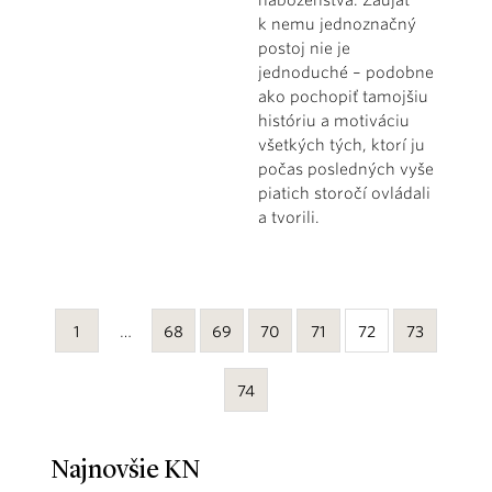
k nemu jednoznačný
postoj nie je
jednoduché – podobne
ako pochopiť tamojšiu
históriu a motiváciu
všetkých tých, ktorí ju
počas posledných vyše
piatich storočí ovládali
a tvorili.
1
…
68
69
70
71
72
73
74
Najnovšie KN