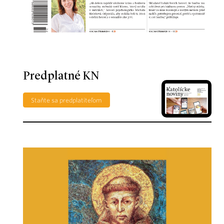
Predplatné KN
Staňte sa predplatiteľom