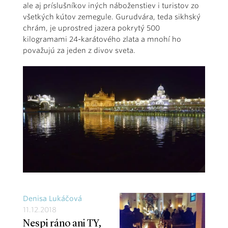
ale aj príslušníkov iných náboženstiev i turistov zo
všetkých kútov zemegule. Gurudvára, teda sikhský
chrám, je uprostred jazera pokrytý 500
kilogramami 24-karátového zlata a mnohí ho
považujú za jeden z divov sveta.
Denisa Lukáčová
11.12.2018
Nespi ráno ani TY,