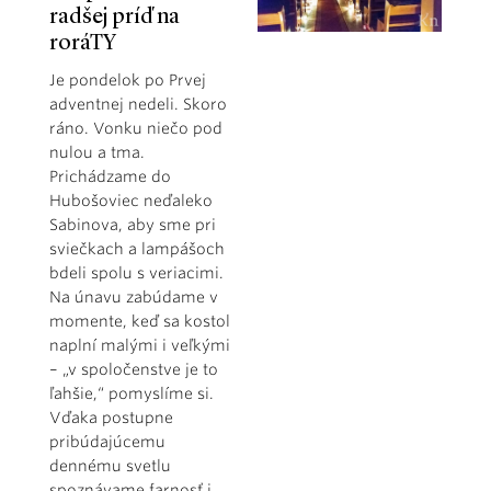
radšej príď na
roráTY
Je pondelok po Prvej
adventnej nedeli. Skoro
ráno. Vonku niečo pod
nulou a tma.
Prichádzame do
Hubošoviec neďaleko
Sabinova, aby sme pri
sviečkach a lampášoch
bdeli spolu s veriacimi.
Na únavu zabúdame v
momente, keď sa kostol
naplní malými i veľkými
– „v spoločenstve je to
ľahšie,“ pomyslíme si.
Vďaka postupne
pribúdajúcemu
dennému svetlu
spoznávame farnosť i