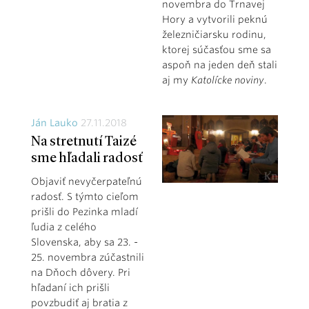
novembra do Trnavej
Hory a vytvorili peknú
železničiarsku rodinu,
ktorej súčasťou sme sa
aspoň na jeden deň stali
aj my
Katolícke noviny
.
Ján Lauko
27.11.2018
Na stretnutí Taizé
sme hľadali radosť
Objaviť nevyčerpateľnú
radosť. S týmto cieľom
prišli do Pezinka mladí
ľudia z celého
Slovenska, aby sa 23. -
25. novembra zúčastnili
na Dňoch dôvery. Pri
hľadaní ich prišli
povzbudiť aj bratia z