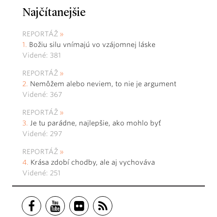
Najčítanejšie
REPORTÁŽ
Božiu silu vnímajú vo vzájomnej láske
Videné: 381
REPORTÁŽ
Nemôžem alebo neviem, to nie je argument
Videné: 367
REPORTÁŽ
Je tu parádne, najlepšie, ako mohlo byť
Videné: 297
REPORTÁŽ
Krása zdobí chodby, ale aj vychováva
Videné: 251