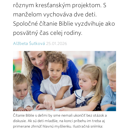
rôznym kresťanským projektom. S
manželom vychováva dve deti.
Spoločné čítanie Biblie vyzdvihuje ako
posvätný čas celej rodiny.
Alžbeta Šutková
25.01.2026
Čítanie Biblie s deťmi by sme nemali ukončiť bez otázok a
diskusie. Ak sú deti mladšie, na konci príbehu im treba aj
primerane zhrnúť hlavnú myšlienku. Ilustračná snímka: