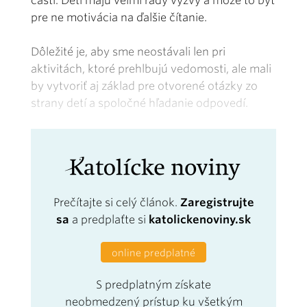
častí. Deti majú veľmi rady výzvy a môže to byť
pre ne motivácia na ďalšie čítanie.
Dôležité je, aby sme neostávali len pri
aktivitách, ktoré prehlbujú vedomosti, ale mali
by vytvoriť aj základ pre otvorené otázky zo
strany detí a spoločné hľadanie odpovedí.
Prečítajte si celý článok.
Zaregistrujte
sa
a predplaťte si
katolickenoviny.sk
online predplatné
S predplatným získate
neobmedzený prístup ku všetkým