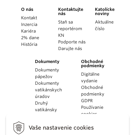
O nás
Kontaktujte
Katolícke
nás
noviny
Kontakt
Staň sa
Aktuálne
Inzercia
reportérom
číslo
Kariéra
KN
2% dane
Podporte nás
História
Darujte nás
Dokumenty
Obchodné
podmienky
Dokumenty
Digitálne
pápežov
vydanie
Dokumenty
Obchodné
vatikánskych
podmienky
úradov
GDPR
Druhý
Používanie
vatikánsky
cookies
koncil
Dokumenty
Vaše nastavenie cookies
KBS