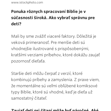
www.istockphoto.com
Ponuka rôznych spracovaní Biblie je v
súčasnosti široká. Ako vybrať správnu pre
deti?
Mali by sme zvážiť viaceré faktory. Dôležitá je
veková primeranosť. Pre menšie deti sú
vhodnejšie ilustrované s prispôsobenými,
kratšími verziami príbehov, ktoré dokážu zaujať
pozornosť dieťaťa.
Staršie deti môžu čerpať z verzií, ktoré
kombinujú príbehy a zamyslenia. Z praxe viem,
že momentálne sú veľmi obľúbené komiksové
typy Biblie, ktoré sú vhodné, keď je dieťa už
samostatný čitateľ.
Zaujať deti pri čítaní môže byť náročné. Aké