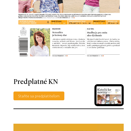
Predplatné KN
Staňte sa predplatiteľom