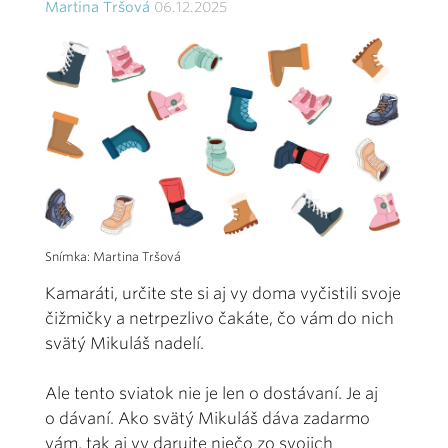
Martina Tršová
06.12.2025
Snímka: Martina Tršová
Kamaráti, určite ste si aj vy doma vyčistili svoje
čižmičky a netrpezlivo čakáte, čo vám do nich
svätý Mikuláš nadelí.
Ale tento sviatok nie je len o dostávaní. Je aj
o dávaní. Ako svätý Mikuláš dáva zadarmo
vám, tak aj vy darujte niečo zo svojich