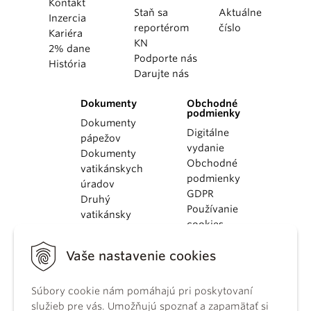
Kontakt
Staň sa
Aktuálne
Inzercia
reportérom
číslo
Kariéra
KN
2% dane
Podporte nás
História
Darujte nás
Dokumenty
Obchodné
podmienky
Dokumenty
Digitálne
pápežov
vydanie
Dokumenty
Obchodné
vatikánskych
podmienky
úradov
GDPR
Druhý
Používanie
vatikánsky
cookies
koncil
Dokumenty
Vaše nastavenie cookies
KBS
Kódex
kánonického
Súbory cookie nám pomáhajú pri poskytovaní
práva
služieb pre vás. Umožňujú spoznať a zapamätať si