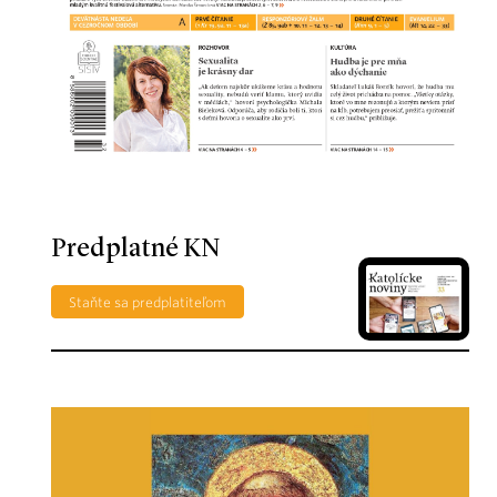
Predplatné KN
Staňte sa predplatiteľom