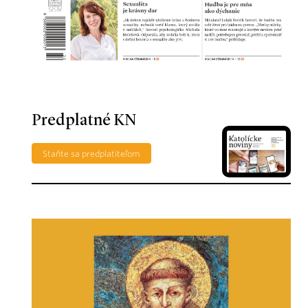
Predplatné KN
Staňte sa predplatiteľom