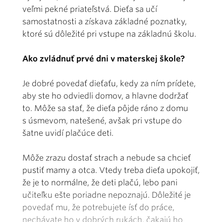
veľmi pekné priateľstvá. Dieťa sa učí
samostatnosti a získava základné poznatky,
ktoré sú dôležité pri vstupe na základnú školu.
Ako zvládnuť prvé dni v materskej škole?
Je dobré povedať dieťaťu, kedy za ním prídete,
aby ste ho odviedli domov, a hlavne dodržať
to. Môže sa stať, že dieťa pôjde ráno z domu
s úsmevom, natešené, avšak pri vstupe do
šatne uvidí plačúce deti.
Môže zrazu dostať strach a nebude sa chcieť
pustiť mamy a otca. Vtedy treba dieťa upokojiť,
že je to normálne, že deti plačú, lebo pani
učiteľku ešte poriadne nepoznajú. Dôležité je
povedať mu, že potrebujete ísť do práce,
nechávate ho v dobrých rukách, čakajú ho