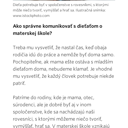
Dieťa potrebuje byť v spoločenstve s rovesníkmi, s ktorými
môže niečo tvoriť, vymýšľať a hrať sa. Ilustračná snímka:
www.istockphoto.com
Ako správne komunikovať s dieťaťom o
materskej škole?
Treba mu vysvetliť, že nastal čas, keď obaja
rodičia idú do práce a nemôže byť doma samo.
Pochopiteľne, ak mama ešte ostáva s mladším
dieťaťom doma, nebudeme klamať. Je vhodné
mu vysvetliť, že každý človek potrebuje niekde
patriť.
Patríme do rodiny, kde je mama, otec,
súrodenci, ale je dobré byť aj v inom
spoločenstve, kde sa nachádzajú naši
rovesníci, s ktorými môžeme niečo tvoriť,
vymýšľať, hrať sa. V materskej škole vznikajú