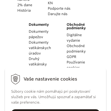
KN
2% dane
Podporte nás
História
Darujte nás
Dokumenty
Obchodné
podmienky
Dokumenty
Digitálne
pápežov
vydanie
Dokumenty
Obchodné
vatikánskych
podmienky
úradov
GDPR
Druhý
Používanie
vatikánsky
cookies
koncil
Dokumenty
Vaše nastavenie cookies
KBS
Kódex
Súbory cookie nám pomáhajú pri poskytovaní
kánonického
služieb pre vás. Umožňujú spoznať a zapamätať si
práva
vaše preferencie.
Katechizmus
Katolíckej