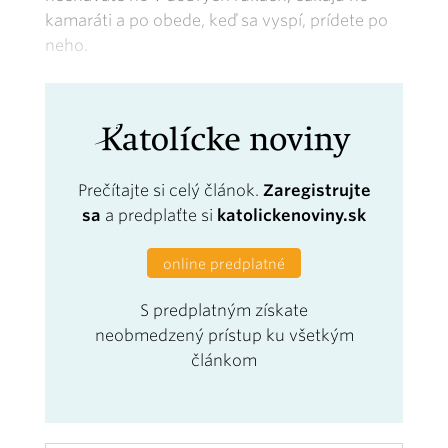
kamaráti a po obede, keď sa vyspí, prídete po
neho.
Prečítajte si celý článok.
Zaregistrujte
sa
a predplaťte si
katolickenoviny.sk
online predplatné
S predplatným získate
neobmedzený prístup ku všetkým
článkom