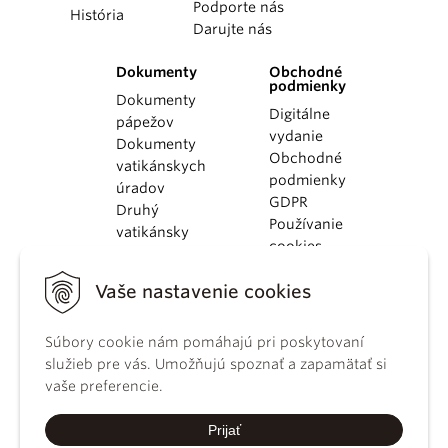
Podporte nás
História
Darujte nás
Dokumenty
Obchodné
podmienky
Dokumenty
Digitálne
pápežov
vydanie
Dokumenty
Obchodné
vatikánskych
podmienky
úradov
GDPR
Druhý
Používanie
vatikánsky
cookies
koncil
Dokumenty
Vaše nastavenie cookies
KBS
Kódex
Súbory cookie nám pomáhajú pri poskytovaní
kánonického
služieb pre vás. Umožňujú spoznať a zapamätať si
práva
vaše preferencie.
Katechizmus
Katolíckej
Prijať
cirkvi