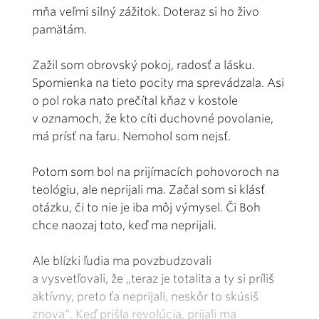
mňa veľmi silný zážitok. Doteraz si ho živo
pamätám.
Zažil som obrovský pokoj, radosť a lásku.
Spomienka na tieto pocity ma sprevádzala. Asi
o pol roka nato prečítal kňaz v kostole
v oznamoch, že kto cíti duchovné povolanie,
má prísť na faru. Nemohol som nejsť.
Potom som bol na prijímacích pohovoroch na
teológiu, ale neprijali ma. Začal som si klásť
otázku, či to nie je iba môj výmysel. Či Boh
chce naozaj toto, keď ma neprijali.
Ale blízki ľudia ma povzbudzovali
a vysvetľovali, že „teraz je totalita a ty si príliš
aktívny, preto ťa neprijali, neskôr to skúsiš
znova“. Keď prišla revolúcia, prijali ma