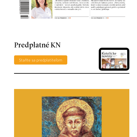
Predplatné KN
Staňte sa predplatiteľom