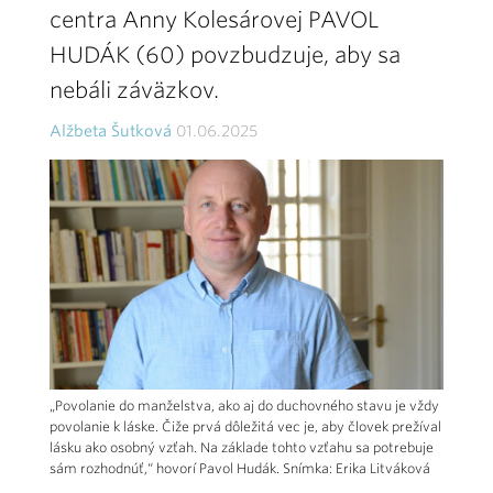
centra Anny Kolesárovej PAVOL
HUDÁK (60) povzbudzuje, aby sa
nebáli záväzkov.
Alžbeta Šutková
01.06.2025
„Povolanie do manželstva, ako aj do duchovného stavu je vždy
povolanie k láske. Čiže prvá dôležitá vec je, aby človek prežíval
lásku ako osobný vzťah. Na základe tohto vzťahu sa potrebuje
sám rozhodnúť,“ hovorí Pavol Hudák. Snímka: Erika Litváková