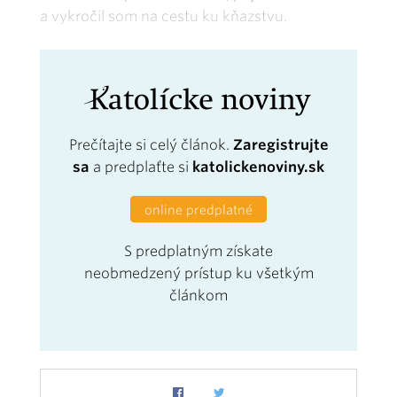
a vykročil som na cestu ku kňazstvu.
Prečítajte si celý článok.
Zaregistrujte
sa
a predplaťte si
katolickenoviny.sk
online predplatné
S predplatným získate
neobmedzený prístup ku všetkým
článkom