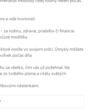
menávať modlitby celej rodiny nielen počas
e a veľa tvorivosti.
za rodinu, zdravie, priateľov či financie.
očuté modlitby.
, ktoré nosíte vo svojom srdci. Úmysly môžete
ykoľvek počas dňa.
hu za všetko, čím vás už požehnal. Na
e zo Svätého písma a citáty svätých.
dlitbovými nástenkami.