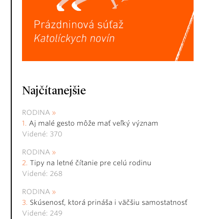
Najčítanejšie
RODINA
Aj malé gesto môže mať veľký význam
Videné: 370
RODINA
Tipy na letné čítanie pre celú rodinu
Videné: 268
RODINA
Skúsenosť, ktorá prináša i väčšiu samostatnosť
Videné: 249