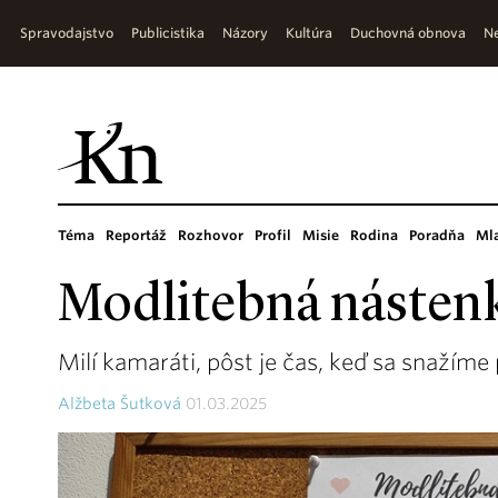
Spravodajstvo
Publicistika
Názory
Kultúra
Duchovná obnova
Ne
Téma
Reportáž
Rozhovor
Profil
Misie
Rodina
Poradňa
Ml
Modlitebná násten
Milí kamaráti, pôst je čas, keď sa snažíme
Alžbeta Šutková
01.03.2025