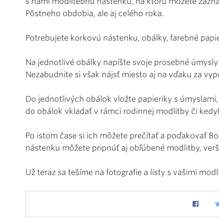
s nami modlitebnú nástenku, na ktorú môžete zazna
Pôstneho obdobia, ale aj celého roka.
Potrebujete korkovú nástenku, obálky, farebné papier
Na jednotlivé obálky napíšte svoje prosebné úmysly – 
Nezabudnite si však nájsť miesto aj na vďaku za vyp
Do jednotlivých obálok vložte papieriky s úmyslami
do obálok vkladať v rámci rodinnej modlitby či ked
Po istom čase si ich môžete prečítať a poďakovať Bo
nástenku môžete pripnúť aj obľúbené modlitby, verš
Už teraz sa tešíme na fotografie a listy s vašimi mo