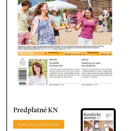
Predplatné KN
Staňte sa predplatiteľom