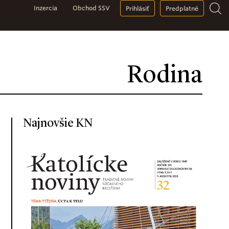
Inzercia
Obchod SSV
Prihlásiť
Predplatné
Rodina
Najnovšie KN