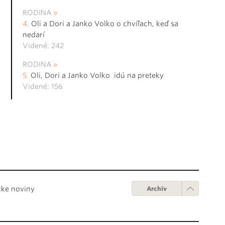
RODINA
Oli a Dori a Janko Volko o chvíľach, keď sa
nedarí
Videné: 242
RODINA
Oli, Dori a Janko Volko idú na preteky
Videné: 156
cke noviny
Archív