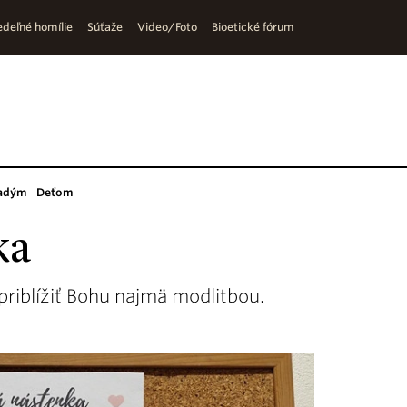
deľné homílie
Súťaže
Video/Foto
Bioetické fórum
adým
Deťom
ka
 priblížiť Bohu najmä modlitbou.