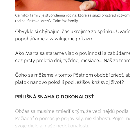
Calmfox family je štvorčlenná rodina, ktorá sa snaží prostredníctvom
rodine. Snímka: archív Calmfox family
Obvykle si chýbajúci čas ukrojíme zo spánku. Uvarím
popoháňame a zavaľujeme príkazmi.
Ako Marta sa staráme viac o povinnosti a zabúdame 
cez prsty preletia dni, týždne, mesiace... Náš zozna
Čoho sa môžeme v tomto Pôstnom období zriecť, aby
piatok nanovo položili pod Ježišov kríž svoj život?
PRÍLIŠNÁ SNAHA O DOKONALOSŤ
Občas sa musíme zmieriť s tým, že veci nejdú podľa 
Požiadať o pomoc je prejav sily, nie slabosti. Prijm
svoje dielo aj naše nedokonalosti.