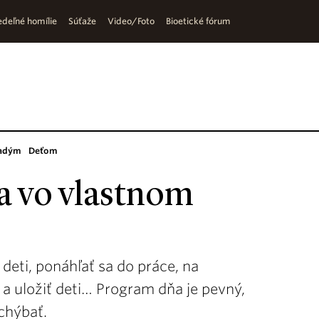
deľné homílie
Súťaže
Video/Foto
Bioetické fórum
adým
Deťom
a vo vlastnom
deti, ponáhľať sa do práce, na
ť a uložiť deti… Program dňa je pevný,
chýbať.