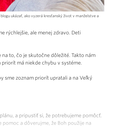
 blogu ukázať, ako vyzerá kresťanský život v manželstve a
e rýchlejšie, ale menej zdravo. Deti
na to, čo je skutočne dôležité. Takto nám
m priorít má niekde chybu v systéme.
 sme zoznam priorít upratali a na Veľký
plánu, a pripustiť si, že potrebujeme pomôcť.
ime pomoc a dôverujme, že Boh použije na