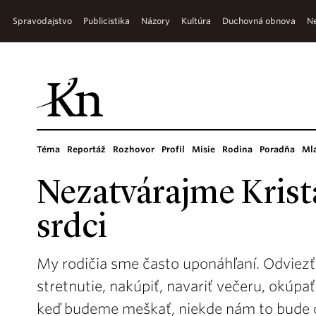
Spravodajstvo
Publicistika
Názory
Kultúra
Duchovná obnova
Ne
Téma
Reportáž
Rozhovor
Profil
Misie
Rodina
Poradňa
Ml
Nezatvárajme Krist
srdci
My rodičia sme často uponáhľaní. Odviezť 
stretnutie, nakúpiť, navariť večeru, okúpa
keď budeme meškať, niekde nám to bude 