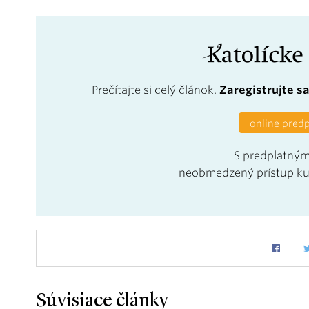
Prečítajte si celý článok.
Zaregistrujte s
online pred
S predplatným
neobmedzený prístup k
Súvisiace články