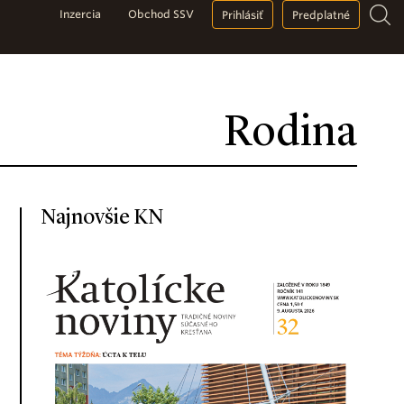
Inzercia
Obchod SSV
Prihlásiť
Predplatné
Rodina
Najnovšie KN