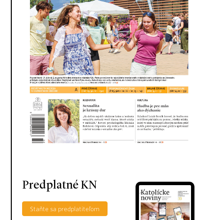
Predplatné KN
Staňte sa predplatiteľom