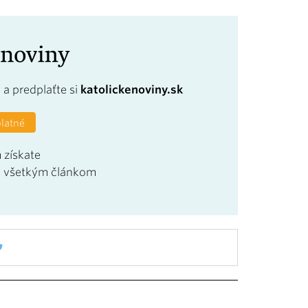
a
a predplaťte si
katolickenoviny.sk
platné
 získate
u všetkým článkom