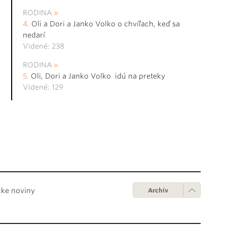
RODINA
Oli a Dori a Janko Volko o chvíľach, keď sa
nedarí
Videné: 238
RODINA
Oli, Dori a Janko Volko idú na preteky
Videné: 129
cke noviny
Archív