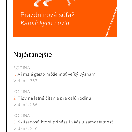
Najčítanejšie
RODINA
Aj malé gesto môže mať veľký význam
Videné: 357
RODINA
Tipy na letné čítanie pre celú rodinu
Videné: 266
RODINA
Skúsenosť, ktorá prináša i väčšiu samostatnosť
Videné: 246